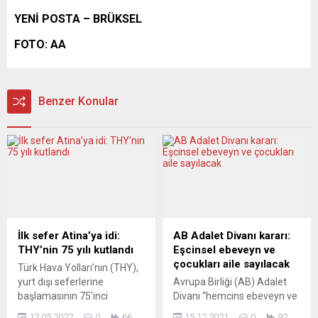
YENİ POSTA – BRÜKSEL
FOTO: AA
Benzer Konular
İlk sefer Atina’ya idi:
AB Adalet Divanı kararı:
THY’nin 75 yılı kutlandı
Eşcinsel ebeveyn ve
çocukları aile sayılacak
Türk Hava Yolları’nın (THY),
yurt dışı seferlerine
Avrupa Birliği (AB) Adalet
başlamasının 75’inci
Divanı “hemcins ebeveyn ve
yıldönümü, ilk seferin
çocuklarının” AB genelinde
12.05.2022
0
66
15.12.2021
0
92