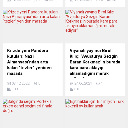
yapıldığı Yunanistan’ın
aile olarak kabul edilmesine
başkenti Atina’da
karar verdi. AB’nin en üst
düzenlenen bir etkinlikle
mahkemesinden yapılan
kutlandı. Stavros Niarhos
yazılı açıklamaya göre, bir
Kültür Merkezi’nde
AB üyesi ülke bir çocuğu
düzenlenen etkinliğe,
hemcins ebeveynleri
Türkiye’nin Atina Büyükelçisi
üzerine kayıt ederse,
Burak Özügergin, THY Genel
çocuğun seyahat hakkını
Müdür Yardımcısı Ahmet
koruma altına almak için
Krizde yeni Pandora
Viyanalı yayıncı Birol
Olmuştur, THY Güney
artık söz konusu aile birliği
kutuları: Nazi
Kılıç: “Avusturya Sezgin
Avrupa Satış Müdürü Ömer
AB...
Almanyası’ndan arta
Baran Korkmaz’ın burada
Faruk Sönmez, THY Avrupa
kalan “tezler” yeniden
kara para aklayıp
Satış Başkanı Harun...
masada
aklamadığını merak
ediyor”
ABD’nin Berlin desteğiyle
03.12.2022
0
24.06.2021
1
yönlendirdiği Batı
Sezgin Baran Korkmaz’ın
108
310
dünyasında Rusya ile ilgili
iadesinin “ABD’ye mi
çıkar ve görüş ayrılıkları
Türkiye’ye mi?” yapılacağı
belirginleşiyor. Bu
tartışıladursun Yeni Vatan
gelişmelerin, “Batı blokunda”
gazetesinin yayıncısı Birol
bir bölünmeye yol
Kılıç, “Avusturya’da kara
açmasından korkuluyor. Son
para akladığı yönünde suç
NATO toplantısı gerçekten
duyurusunda bulunulması