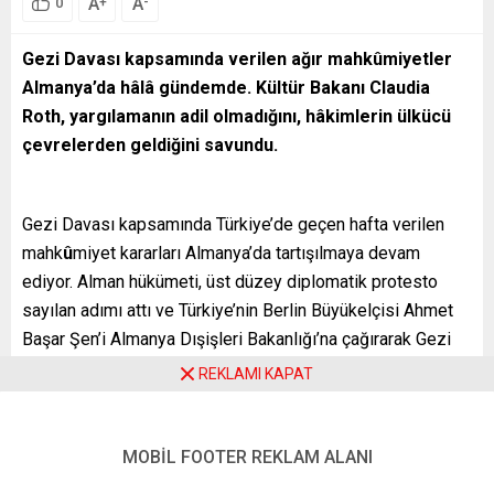
A
A
+
-
0
Gezi Davası kapsamında verilen ağır mahk
ûmiyetler
Almanya’da hâlâ gündemde. Kültür Bakanı Claudia
Roth, yargılamanın adil olmadığını, hâkimlerin ülkücü
çevrelerden geldiğini savundu.
Gezi Davası kapsamında Türkiye’de geçen hafta verilen
mahk
û
miyet kararları Almanya’da tartışılmaya devam
ediyor. Alman hükümeti, üst düzey diplomatik protesto
sayılan adımı attı ve Türkiye’nin Berlin Büyükelçisi Ahmet
Başar Şen’i Almanya Dışişleri Bakanlığı’na çağırarak Gezi
Davası kapsamında verilen kararlarla ilgili tepkisini resmen
REKLAMI KAPAT
iletti. Gezi Davası’nda verilen kararlardan sonra Almanya’da
gazeteciler hükümeti bu adımın ne zaman atılacağı
konusunda basın toplantılarında köşeye sıkıştırıyorlardı.
MOBİL FOOTER REKLAM ALANI
Almanya’nın tepkisine Ankara da karşılık verdi. Türkiye