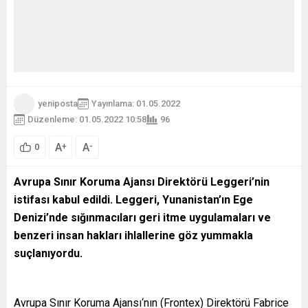
yeniposta
Yayınlama: 01.05.2022
Düzenleme: 01.05.2022 10:58
96
A
A
+
-
0
Avrupa Sınır Koruma Ajansı Direktörü Leggeri
’nin
istifası kabul edildi. Leggeri, Yunanistan’ın Ege
Denizi’nde sığınmacıları geri itme uygulamaları ve
benzeri insan hakları ihlallerine göz yummakla
suçlanıyordu.
Avrupa Sınır Koruma Ajansı‘nın (Frontex) Direktörü Fabrice