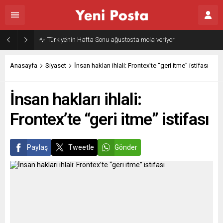
Türkiye’nin Hafta Sonu ağustosta mola veriyor
Anasayfa
Siyaset
İnsan hakları ihlali: Frontex’te “geri itme” istifası
İnsan hakları ihlali:
Frontex’te “geri itme” istifası
Paylaş
Tweetle
Gönder