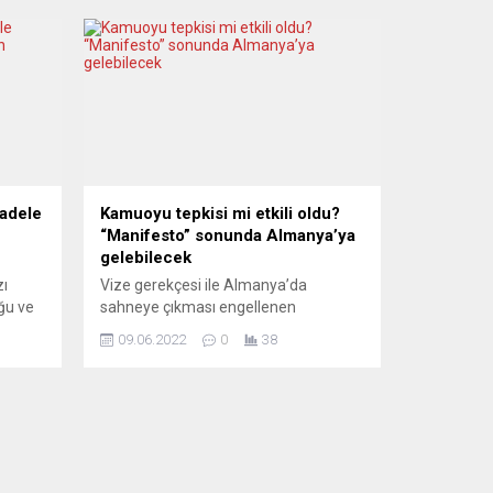
cadele
Kamuoyu tepkisi mi etkili oldu?
“Manifesto” sonunda Almanya’ya
gelebilecek
zı
Vize gerekçesi ile Almanya’da
ğu ve
sahneye çıkması engellenen
en
“Manifesto” ile Oyun Sandalı ekibi
09.06.2022
0
38
adele
Almanya’ya geliyor. Ekipten yapılan
yladı.
açıklamada “Marx ve Engels’in
a Sarı
heyulası Almanya’nın üzerinde
e kişi
özgürce dolaşacak!” denildi. Tarihte ilk
in
kez tiyatro sahnesine uyarlanan ve
ndı.
geçen yıl nisan ayında İstanbul’da
dünya prömiyerini yapan Manifesto’ya