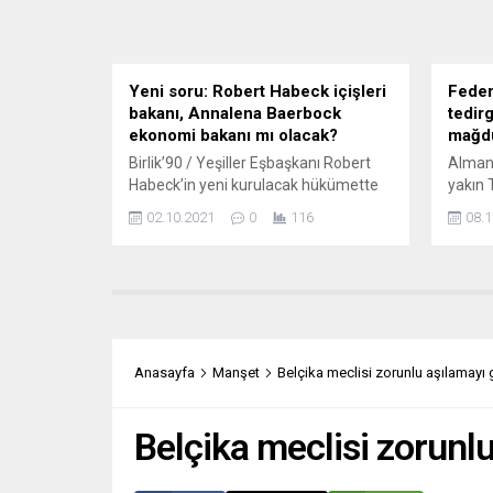
Buna göre geçen yıl Almanya’da 1
bakım 
milyon 16 bin...
Yeni soru: Robert Habeck içişleri
Feder
bakanı, Annalena Baerbock
tedirg
ekonomi bakanı mı olacak?
mağdu
Birlik’90 / Yeşiller Eşbaşkanı Robert
Alman
Habeck’in yeni kurulacak hükümette
yakın 
İçişleri Bakanı olabileceği, diğer
göre 
02.10.2021
0
116
08.1
eşbaşkan Annalena Baerbock’un ise
fazla e
iklim politikasını içerecek şekilde
Krimin
genişletilecek bir ekonomik bakanlığını
güvenl
üstlenebileceği konuşuluyor.
“2020 
Almanya’da yayınlanan yeşil
başlığı
politikalara yakın “taz” gazetesinin
sonuçl
haberine göre Hür Demokrat Parti
raporu
Anasayfa
Manşet
Belçika meclisi zorunlu aşılamayı
(FDP) lideri Christian Lindner’in de
göçmen
Maliye Bakanı olması bekleniyor.
arasın
Tahminler doğru...
önemli.
Belçika meclisi zorunl