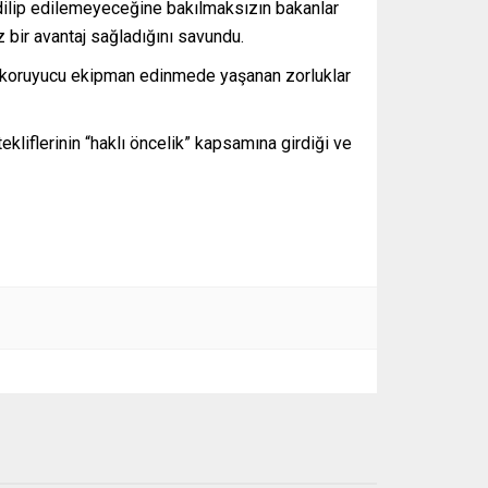
k edilip edilemeyeceğine bakılmaksızın bakanlar
üz bir avantaj sağladığını savundu.
em koruyucu ekipman edinmede yaşanan zorluklar
kliflerinin “haklı öncelik” kapsamına girdiği ve