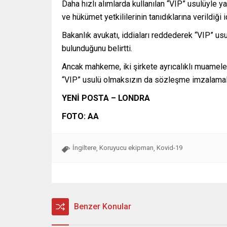
Daha hızlı alımlarda kullanılan “VIP” usulüyle y
ve hükümet yetkililerinin tanıdıklarına verildiği
Bakanlık avukatı, iddiaları reddederek “VIP” u
bulunduğunu belirtti.
Ancak mahkeme, iki şirkete ayrıcalıklı muamelede
“VIP” usulü olmaksızın da sözleşme imzalamala
YENİ POSTA – LONDRA
FOTO: AA
İngiltere
Koruyucu ekipman
Kovid-19
,
,
Benzer Konular