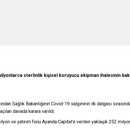
onlarca sterlinlik kişisel koruyucu ekipman ihalesinin baka
ından Sağlık Bakanlığının Covid-19 salgınının ilk dalgası sırası
açılan davada karara varıldı.
yon ve yatırım fonu Ayanda Capital’e verilen yaklaşık 252 milyon s