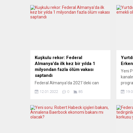
Kuşkulu rekor: Federal
Yurtd
Almanya’da ilk kez bir yılda 1
Erken
milyondan fazla ölüm vakası
Yeni P
saptandı
kanalı
Federal Almanya’da 2021’deki can
program
kayıpları, İkinci Dünya Savaşı’ndan
önemli
12.01.2022
0
85
19.0
sonra bir yıl içinde kaydedilen en üst
avukat
düzeye çıktı. Korona kaynaklı ölümler
Progra
ise can kayıplarının sadece bir kısmını
yüksek
açıklıyor. Federal Almanya’nın
sürele
Wiesbaden kentindeki Federal
Danışm
İstatistik Dairesi, 2021 yılındaki ölüm
hukukç
vakalarına ilişkin verilerini açıkladı.
yanıtl