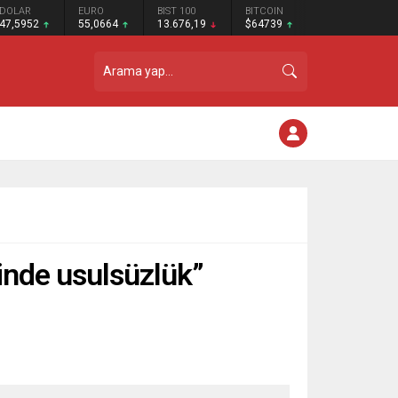
DOLAR
EURO
BIST 100
BITCOIN
47,5952
55,0664
13.676,19
$64739
sinde usulsüzlük”