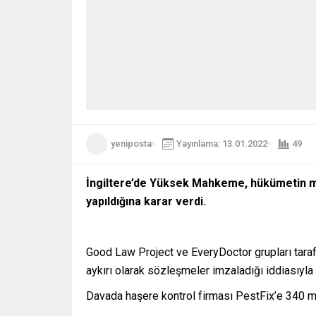
yeniposta
Yayınlama: 13.01.2022
49
İngiltere’de Yüksek Mahkeme, hükümetin mily
yapıldığına karar verdi.
Good Law Project ve EveryDoctor grupları taraf
aykırı olarak sözleşmeler imzaladığı iddiasıyla 
Davada haşere kontrol firması PestFix’e 340 mil