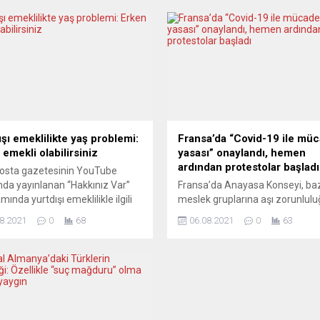
ışı emeklilikte yaş problemi:
Fransa’da “Covid-19 ile mü
 emekli olabilirsiniz
yasası” onaylandı, hemen
ardından protestolar başladı
osta gazetesinin YouTube
nda yayınlanan “Hakkınız Var”
Fransa’da Anayasa Konseyi, ba
ında yurtdışı emeklilikle ilgili
meslek gruplarına aşı zorunlulu
 detayları Ankara barosu
sağlık ruhsatı uygulaması getir
8.2021
0
68
06.08.2021
0
63
larından Bilal Erdoğan anlatıyor.
koronavirüs (Covid-19) ile müc
mda gebelik, annelik koruma,
yasasını, bazı değişikliklerle ona
okul veya üniversite, işsizlik
Onay haberiyle birlikte aralarınd
rine işaret eden BAB Hukuk ve
Yeleklilerin de bulunduğu binlerc
anlık’tan Bilal Erdoğan,
Danıştay ve Anayasa Konseyi’n
u Bilal Gümüş’ün sorularını
bulunduğu Palais Royal’de topla
ıyor. Erdoğan, okul, öğrenim,
Anayasa Konseyi’nden yapılan