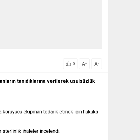
A
A
+
-
0
nların tanıdıklarına verilerek usulsüzlük
nda koruyucu ekipman tedarik etmek için hukuka
terlinlik ihaleler incelendi.