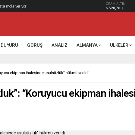
GRAM ALTIN
k kontrol mü, kolonializm mi?
6.528,76
DUYURU
GÖRÜŞ
ANALİZ
ALMANYA
ÜLKELER
oruyucu ekipman ihalesinde usulsüzlük” hükmü verildi
uzluk”: “Koruyucu ekipman ihale