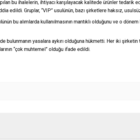
apılan bu ihalelerin, ihtiyacı karşılayacak kalitede ürünler tedari
 iddia edildi. Gruplar, “VIP” usulünün, bazı şirketlere haksız, usuls
sulünün bu alımlarda kullanılmasının mantıklı olduğunu ve o dön
 bulunmanın yasalara aykırı olduğuna hükmetti. Her iki şirketin te
rının “çok muhtemel” olduğu ifade edildi.