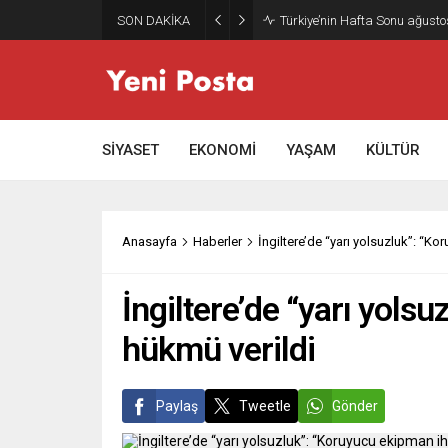
SON DAKİKA
Gazze’nin geleceği: Teknokrati
SİYASET
EKONOMİ
YAŞAM
KÜLTÜR
Anasayfa
Haberler
İngiltere’de “yarı yolsuzluk”: “K
İngiltere’de “yarı yols
hükmü verildi
Paylaş
Tweetle
Gönder