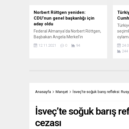
Yeşiller Partisinin...
Norbert Röttgen yeniden:
Türkiy
CDU’nun genel başkanlığı için
Cumhu
aday oldu
Türkiy
Federal Almanya’da Norbert Röttgen,
seçimle
Başbakan Angela Merkel’in
oylam
başbakanlığı devretmeye hazırlandığı
sağlay
12.11.2021
0
94
24.0
bu günlerde, Hıristiyan Demokrat Birlik
yapılac
244
Partisi’nin (CDU) genel başkanlığı için
turda
bir kez daha aday olduğunu açıkladı.
Erdoğa
Norbert Röttgen, Berlin’de düzenlediği
muhale
basın toplantısında, CDU Genel
(yüzde
Başkanı Armin Laschet’in yerine genel
alan aş
başkan olmak istediğini söyledi.
turda 
CDU’nun 26 Eylül’deki genel
açıklad
Anasayfa
Manşet
İsveç’te soğuk barış refleksi: Rus
seçimlerde...
İsveç’te soğuk barış re
cezası