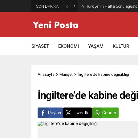
SON DAKİKA
Türkiye’nin Hafta Sonu ağusto
SİYASET
EKONOMİ
YAŞAM
KÜLTÜR
Anasayfa
Manşet
İngiltere’de kabine değişikliği
İngiltere’de kabine deği
Paylaş
Tweetle
Gönder