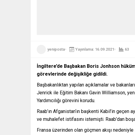
yeniposta
Yayınlama: 16.09.2021
63
İngiltere’de Başbakan Boris Jonhson hükümeti
görevlerinde değişikliğe gidildi.
Başbakanlıktan yapılan açıklamalar ve bakanlar
Jenrick ile Eğitim Bakanı Gavin Williamson, yen
Yardımcılığı görevini korudu.
Raab’ın Afganistan‘ın başkenti Kabil’in geçen ay
ve muhalefet istifasını istemişti. Raab’dan boşal
Fransa üzerinden olan göçmen akışı nedeniyle is