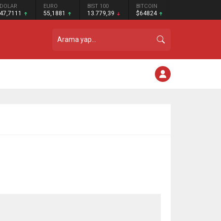
DOLAR
EURO
BIST 100
BITCOIN
47,7111
55,1881
13.779,39
$64824