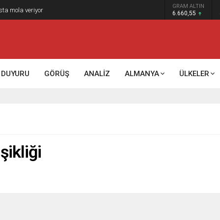
GRAM ALTIN
sta mola veriyor
6.660,55
DUYURU
GÖRÜŞ
ANALİZ
ALMANYA
ÜLKELER
şikliği