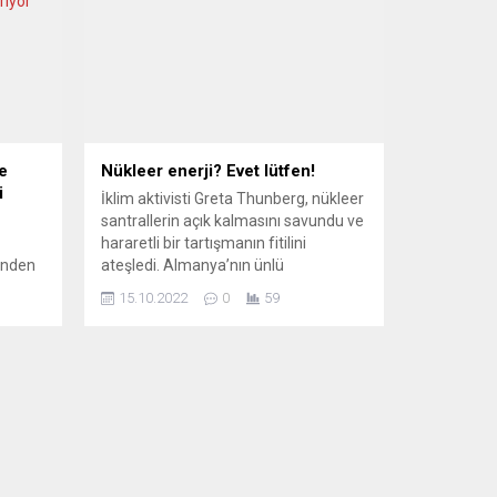
e
Nükleer enerji? Evet lütfen!
i
İklim aktivisti Greta Thunberg, nükleer
santrallerin açık kalmasını savundu ve
hararetli bir tartışmanın fitilini
rinden
ateşledi. Almanya’nın ünlü
şbirliği
Maischberger TV programında
15.10.2022
0
59
“Halihazırda çalışıyorlarsa, onları
imza
kapatıp kömüre dönmenin bir hata
olacağını düşünüyorum” diye konuşan
Thunberg’in açıklamaları Avrupa
medyasında farklı tepkilere yol açtı.
t
FRANKFURTER RUNDSCHAU
ormları
(Almanya) GRETA YANLIŞ YOLDA
si
Frankfurter Rundschau, Thunberg’in
.
talebini...