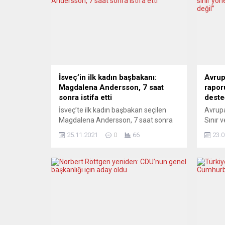
İsveç’in ilk kadın başbakanı:
Avrup
Magdalena Andersson, 7 saat
rapor
sonra istifa etti
deste
İsveç’te ilk kadın başbakan seçilen
Avrupa
Magdalena Andersson, 7 saat sonra
Sınır 
istifa ettiğini açıkladı. Sosyal
(Front
25.11.2021
0
66
23.0
Demokrat Parti lideri Magdalena
desteğ
Andersson, sabah saatlerinde
açıkla
parlamentoda yapılan oylamada
Özgürlü
güvenoyu alarak İsveç’in ilk kadın
Komite
başbakanı seçildi. Ardından koalisyon
“Front
hükümetinin ortağı Yeşiller Partisi, sağ
Desteğ
partilerin hazırladığı bütçenin
sunumu
meclisten geçirilmesi üzerine
yerine
hükümetten çekildiğini duyurdu.
belgel