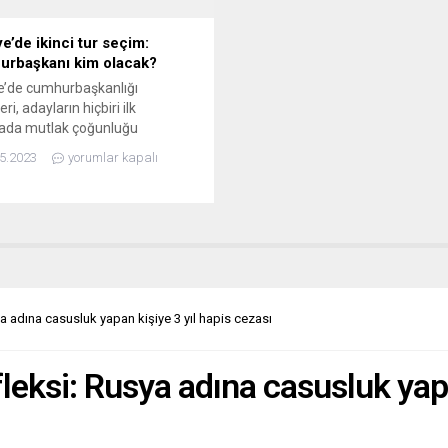
e’de ikinci tur seçim:
rbaşkanı kim olacak?
e’de cumhurbaşkanlığı
ri, adayların hiçbiri ilk
ada mutlak çoğunluğu
amadığı için 28 Mayıs tarihinde
5.2023
yorumlar kapalı
ak olan ikinci tura kaldı. İlk
 görevdeki cumhurbaşkanı
n (yüzde 49,5) net bir şekilde
fet lideri Kılıçdaroğlu’nun
 44,9) önündeydi. Yüzde 5,2 oy
ırı milliyetçi aday Oğan, ikinci
Erdoğan’ı destekleyeceğini
ı. Avrupa basını,...
ya adına casusluk yapan kişiye 3 yıl hapis cezası
fleksi: Rusya adına casusluk yapa