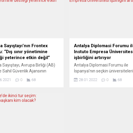
a Sayıştayı’nın Frontex
Antalya Diplomasi Forumu il
u: “Dış sınır yönetimine
Instuto Empresa Üniversites
ği yeterince etkin değil”
işbirliğini artırıyor
 Sayıştayı, Avrupa Birliği (AB)
Antalya Diplomasi Forumu ile
ve Sahil Güvenlik Ajansının
İspanya’nın seçkin üniversitele
ex) dış sınır yönetimine
Instituto Empresa (IE) arasında i
6.2021
0
68
28.01.2022
0
68
inin yeterince etkin olmadığını
mutabakatı imzalandı. IE’nin
dı. Avrupa Parlamentosu Sivil
Madrid’deki binasında yapılan 
kler, Adalet ve İçişleri
törenine Türkiye’nin Madrid
si’nde Avrupa Sayıştayı’nın
Büyükelçisi Burak Akçapar ve IE
ex’in Dış Sınır Yönetimine
Dekanı Manuel Muniz katıldı.
i“ konulu özel raporunun
Uluslararası sorunlar üzerine üs
 yapıldı. Frontex’in görevlerini
düzey diyalog ve tartışma platf
 getirip getirmediğini ilk defa
organize eden Antalya Diploma
eyen raporda “Genel olarak,...
Forumu, IE ile yaptığı işbirliği ile..