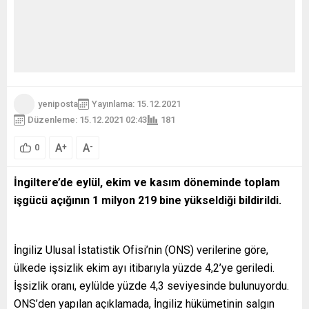
yeniposta
Yayınlama: 15.12.2021
Düzenleme: 15.12.2021 02:43
181
A
A
+
-
0
İngiltere’de
eylül, ekim ve kasım döneminde toplam
işgücü açığının 1 milyon 219 bine yükseldiği bildirildi.
İngiliz Ulusal İstatistik Ofisi’nin (ONS) verilerine göre,
ülkede işsizlik ekim ayı itibarıyla yüzde 4,2’ye geriledi.
İşsizlik oranı, eylülde yüzde 4,3 seviyesinde bulunuyordu.
ONS’den yapılan açıklamada, İngiliz hükümetinin salgın