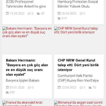
(ECB) Profesyonel
Hamburg Protestan Sosyal
Tahminciler Anketi’ne göre
Bilimler Yüksek Okulu
yıllık harmonize enflasyon
öğretim görevlisi Dr. Yaşar
15.04.2022
0
49
20.04.2022
0
beklentisi yüzde 3’ten yüzde
Aydın Rusya-Ukrayna
614
6’ya yükselirken, büyüme
savaşında Batılı
tahminleri yüzde 4,2’den
müttefiklerin bir nükleer güç
yüzde 2,9’a geriledi. Bu yılın
olan Rusya’ya diz
ikinci çeyreği için ECB
çöktüremeyeceğine işaret
Profesyonel Tahminciler
ederek “Bölgede Rusya’sız
Anketi sonuçları açıklandı.
barış sağlanamaz” dedi.
Ankete göre, Rusya-
Rusya, Ukrayna’nın
Ukrayna savaşının
doğusuna yönelik
maliyetleri artırdığı, tedarik
haftalardır beklenen geniş
Bakanı Herrmann:
CHP NRW Genel Kurul
zincirlerini bozduğu ve
çaplı operasyonu başlattı.
“Bavyera en çok göç alan
talep etti: Dört yeni birlik
ekonomik güveni sarstığı
DW Türkçe’ye göre ABD
ve en düşük suç oranı
isteniyor
için...
Ukrayna’ya silah sevkiyatına
olan eyalet”
Cumhuriyet Halk Partisi
devam ederken Rus
Bavyera İçişleri Bakanı
(CHP) Kuzey Ren-Vestfalya
birlikleri...
Joachim Herrmann
Birliği, gazetemize yapılan
30.01.2023
0
22.04.2022
0
70
Bavyera’nın en fazla iç göç
açıklamaya göre dört yeni
303
alan eyalet olduğunu ve
bölge birliğinin kurulması için
bunu yanında da en az
genel kurul talep etti. CHP
işsizlik ve suç oranlarına
Genel Başkan Yardımcısı