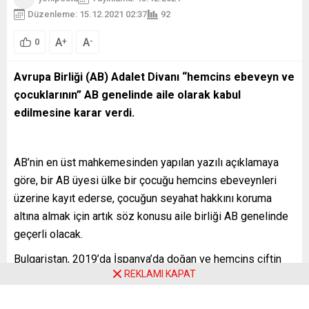
Düzenleme: 15.12.2021 02:37
92
A
A
+
-
0
Avrupa Birliği (AB) Adalet Divanı “hemcins ebeveyn ve
çocuklarının” AB genelinde aile olarak kabul
edilmesine karar verdi.
AB’nin en üst mahkemesinden yapılan yazılı açıklamaya
göre, bir AB üyesi ülke bir çocuğu hemcins ebeveynleri
üzerine kayıt ederse, çocuğun seyahat hakkını koruma
altına almak için artık söz konusu aile birliği AB genelinde
geçerli olacak.
Bulgaristan, 2019’da İspanya’da doğan ve hemcins çiftin
REKLAMI KAPAT
nüfusuna kaydedilen kız bebeğe, “bir kişinin iki annesi
olamayacağı” gerekçesiyle doğum belgesi vermeyi