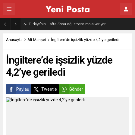
Türkiye’nin Hafta Sonu ağustosta mola veriyor
Anasayfa
Alt Manşet
İngiltere’de işsizlik yüzde 4,2’ye geriledi
İngiltere’de işsizlik yüzde
4,2’ye geriledi
Paylaş
Tweetle
Gönder