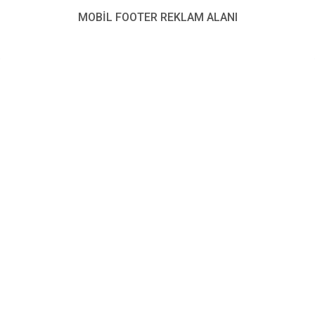
reddetmişti.
MOBİL FOOTER REKLAM ALANI
Bulgaristan vatandaşı olan ebeveyn, ülkenin yüksek
mahkemesine başvurmuş, mahkeme de AB Adalet
Divanı’nın görüşünü istemişti.
YENİ POSTA – BRÜKSEL
FOTO: AA
AB
AdaletDivanı
ebeveyn
hemcins
,
,
,
Benzer Konular