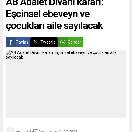
AB Adalet Divanı kararı:
bu mesafenin kimi zaman
vaatlerinden birine yeşil ışık
Eşcinsel ebeveyn ve
haftada...
yakmış oldu....
çocukları aile sayılacak
Paylaş
Tweetle
Gönder
yeniposta
Yayınlama: 15.12.2021