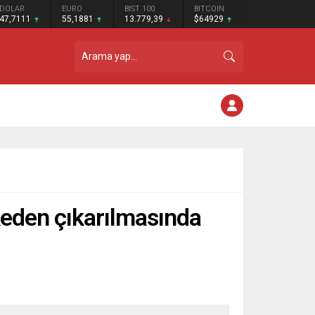
DOLAR
EURO
BIST 100
BITCOIN
47,7111
55,1881
13.779,39
$64929
ülkeden çıkarılmasında