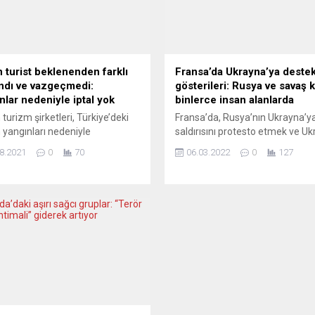
 turist beklenenden farklı
Fransa’da Ukrayna’ya deste
ndı ve vazgeçmedi:
gösterileri: Rusya ve savaş k
nlar nedeniyle iptal yok
binlerce insan alanlarda
turizm şirketleri, Türkiye’deki
Fransa’da, Rusya’nın Ukrayna’y
yangınları nedeniyle
saldırısını protesto etmek ve U
asyonların iptal edilmediğini
halkına destek vermek amacıyl
8.2021
0
70
06.03.2022
0
127
ti. Ancak bölgedeki turizmciler
gösteriler düzenlendi. Fransa’d
asyonların iptal edilmesinden
başkent Paris başta olmak üzere
en ayrılmalardan şikâyetçi.
Lyon dahil birçok kentte toplan
e’nin önemli turizm merkezleri
göstericiler, Rusya’nın Ukrayna’
ntalya ve Muğla
yönelik savaşını protesto etti.
erindeki orman yangınlarının
Ukrayna’nın Paris Büyükelçiliği 
i de etkilemesinden endişe
resmi Twitter hesabından Paris’
or. Almanya’nın önde gelen
gösteriye katılım çağrısında bul
şirketleri, Türkiye’deki yangınlar
Paris’teki gösteriye Belediye Baş
yle rezervasyonların iptal
diğini açıkladı. Almanya’nın
büyük turizm...