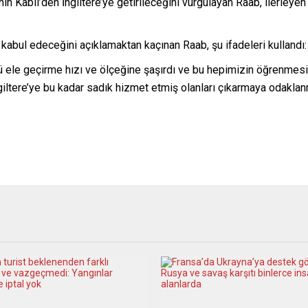
ın Kabil’den İngiltere’ye getirileceğini vurgulayan Raab, ilerleye
 kabul edeceğini açıklamaktan kaçınan Raab, şu ifadeleri kullandı:
lü ele geçirme hızı ve ölçeğine şaşırdı ve bu hepimizin öğrenmesi
İngiltere’ye bu kadar sadık hizmet etmiş olanları çıkarmaya odakla