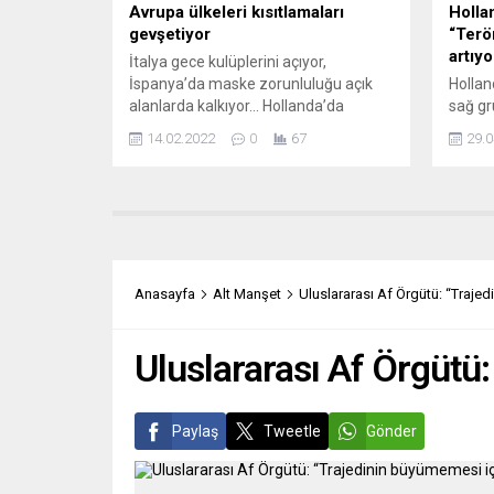
Avrupa ülkeleri kısıtlamaları
Hollan
gevşetiyor
“Terör
artıyo
İtalya gece kulüplerini açıyor,
İspanya’da maske zorunluluğu açık
Hollan
alanlarda kalkıyor… Hollanda’da
sağ gru
kısıtlamalar büyük oranda devre dışı
ciddiye
14.02.2022
0
67
29.0
kalacak. Avrupa’da kısıtlamalar adım
raporl
adım devre dışı bırakılıyor. Federal
İstihb
Almanya Başbakanı Olaf Scholz,
yönelik
ülkede geçerli olan koronavirüs
“AIVD 
kısıtlamalarından bazılarının yakında
Rapord
kaldırılacağının sinyalini verdi. Omicron
aşırılı
dalgasında henüz zirvenin
şiddet
Anasayfa
Alt Manşet
Uluslararası Af Örgütü: “Trajed
görülmediğini vurgulayan Başbakan
olduğu 
Scholz, “Bilimsel öngörüler...
2021...
Uluslararası Af Örgütü:
Paylaş
Tweetle
Gönder