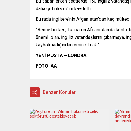
Bu sabah erken saatlerde 150 İngiliz vatandaşın
daha getirileceğini kaydetti.
Bu rada İngiltere’nin Afganistan’dan kaç mülteci
”Bence herkes, Taliban’ın Afganistan’da kontro
önemli olan, İngiliz vatandaşlarını çıkarmaya, 
kaybolmadığından emin olmak.”
YENİ POSTA – LONDRA
FOTO: AA
Benzer Konular