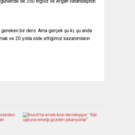
n günlerde de 350 İngiliz ve Afgan vatandaşının
 gereken bir ders. Ama gerçek şu ki; şu anda
nmak ve 20 yılda elde ettiğimiz kazanımların