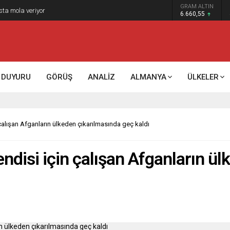
GRAM ALTIN
sta mola veriyor
6.660,55
DUYURU
GÖRÜŞ
ANALİZ
ALMANYA
ÜLKELER
in çalışan Afganların ülkeden çıkarılmasında geç kaldı
 Kendisi için çalışan Afganların 