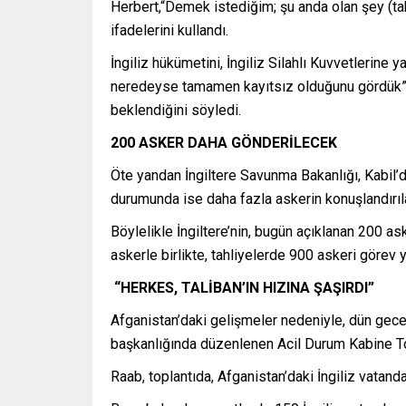
Herbert,“Demek istediğim; şu anda olan şey (tahl
ifadelerini kullandı.
İngiliz hükümetini, İngiliz Silahlı Kuvvetlerin
neredeyse tamamen kayıtsız olduğunu gördük” de
beklendiğini söyledi.
200 ASKER DAHA GÖNDERİLECEK
Öte yandan İngiltere Savunma Bakanlığı, Kabil’d
durumunda ise daha fazla askerin konuşlandırıla
Böylelikle İngiltere’nin, bugün açıklanan 200 a
askerle birlikte, tahliyelerde 900 askeri görev 
“HERKES, TALİBAN’IN HIZINA ŞAŞIRDI”
Afganistan’daki gelişmeler nedeniyle, dün gece 
başkanlığında düzenlenen Acil Durum Kabine To
Raab, toplantıda, Afganistan’daki İngiliz vatandaş