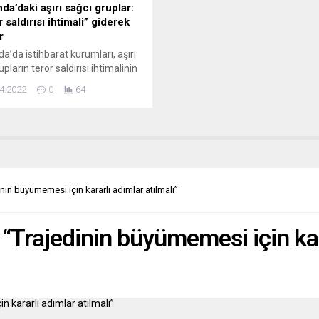
da’daki aşırı sağcı gruplar:
 saldırısı ihtimali” giderek
r
da’da istihbarat kurumları, aşırı
pların terör saldırısı ihtimalinin
 alınmasını istedi ve uyarılarını
4.2022
0
64
aştırdı. Hollanda Güvenlik ve
arat Dairesinin (AIVD), ülkeye
 ulusal tehditlerin toplandığı
2021” adlı raporu yayımlandı.
a, ülkede radikal fikirlerin
kçı niyetlere ve nihayetinde
 kullanımına dönüşme tehlikesi
inin büyümemesi için kararlı adımlar atılmalı”
belirtildi. Aşırı sağcı grupların
 “Trajedinin büyümemesi için kar