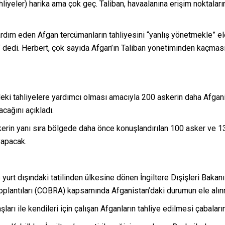
iyeler) harika ama çok geç. Taliban, havaalanına erişim noktaların
e yardım eden Afgan tercümanların tahliyesini “yanlış yönetmekle” 
di. Herbert, çok sayıda Afgan’ın Taliban yönetiminden kaçmasını
eki tahliyelere yardımcı olması amacıyla 200 askerin daha Afgani
cağını açıkladı.
skerin yanı sıra bölgede daha önce konuşlandırılan 100 asker ve 1
yapacak.
yurt dışındaki tatilinden ülkesine dönen İngiltere Dışişleri Bak
plantıları (COBRA) kapsamında Afganistan’daki durumun ele alın
ları ile kendileri için çalışan Afganların tahliye edilmesi çabalarına