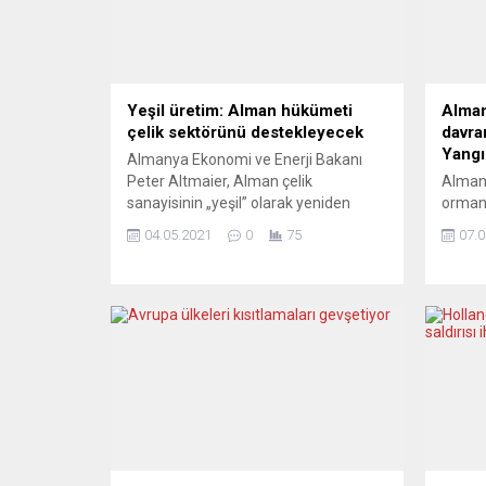
Yeşil üretim: Alman hükümeti
Alman
çelik sektörünü destekleyecek
davra
Yangı
Almanya Ekonomi ve Enerji Bakanı
Peter Altmaier, Alman çelik
Alman 
sanayisinin „yeşil” olarak yeniden
orman 
yapılanmasında destekleyeceklerini
rezerv
04.05.2021
0
75
07.0
söyledi. Peter Altmaier, çelik sektörü
belirt
temsilcileriyle görüşmesinden sonra
rezerv
yaptığı açıklamada, çevreye duyarlı
ve erk
“yeşil üretimde” Alman çelik
Türkiy
sektörüne 2022’den 2024’e kadar ek 5
olan A
milyar avronun seferber edilmesi
bölgel
gerektiğini belirtti. Çelik sektörünün
turizm
dönüşümünün hızlı bir şekilde ele...
ediliy
turizm 
nedeni
edilme
ikinci 