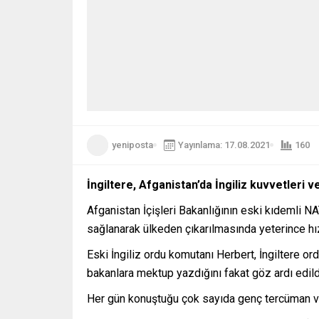
yeniposta
Yayınlama: 17.08.2021
160
İngiltere, Afganistan’da İngiliz kuvvetleri 
Afganistan İçişleri Bakanlığının eski kıdemli N
sağlanarak ülkeden çıkarılmasında yeterince hız
Eski İngiliz ordu komutanı Herbert, İngiltere ord
bakanlara mektup yazdığını fakat göz ardı edild
Her gün konuştuğu çok sayıda genç tercüman ve a