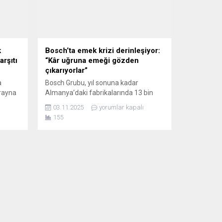
k
Bosch’ta emek krizi derinleşiyor:
arşıtı
“Kâr uğruna emeği gözden
çıkarıyorlar”
a
Bosch Grubu, yıl sonuna kadar
krayna
Almanya’daki fabrikalarında 13 bin
a
işçiyi işten çıkarmayı planlıyor.
03.11.2025
yorumlar kapalı
a,
Otomotiv sektöründe yaşanan
155
 Lille,
dönüşüm ve maliyet baskısı gerekçe
an
gösterilse de, işçiler bu adımı “kâr
ya
uğruna emeğin değersizleştirilmesi”
olarak nitelendiriyor.En büyük darbeyi
de
Abstatt, Renningen,
teki
Schwieberdingen, Leonberg ve
undu.
Schwäbisch Gmünd bölgeleri alacak.
kanı...
Yalnızca Schwäbisch Gmünd’de 2 bin
kişinin işine...