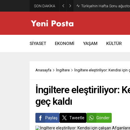
SON DAKİKA
Türkiye’nin Hafta Sonu ağusto
SİYASET
EKONOMİ
YAŞAM
KÜLTÜR
Anasayfa
İngiltere
İngiltere eleştiriliyor: Kendisi iç
İngiltere eleştiriliyor:
geç kaldı
Paylaş
Tweetle
Gönder