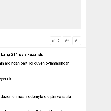
A
A
+
-
0
 karşı 211 oyla kazandı.
nin ardından parti içi güven oylamasından
eyecek.
r düzenlenmesi nedeniyle eleştiri ve istifa