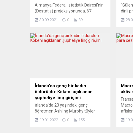
Almanya Federal İstatistik Dairesi’nin
“Gülen
(Destatis) projeksiyonunda, 67
dinli 
yaşından büyük nüfusun 20 milyona
Berlin
30.09.2021
0
89
28.0
yükseleceği öngörüldü. Dışarıdan göç,
20 mil
yegâne çözüm kabul ediliyor. Destatis,
ise 10
Almanya için ilk orta vadeli nüfus
proje 
projeksiyonun sonuçlarını açıkladı.
Berlin
Federal İstatistik Ofisi’nin
Müslüm
projeksiyonunda “67 yaş ve üstü insan
altınd
sayısı 2020 ile 2035 arasında yüzde
yerler
22 artarak 16 milyondan 20...
farklı 
İrlanda’da genç bir kadın
Macro
öldürüldü: Kökeni açıklanan
aktivi
şüpheliye linç girişimi
Frans
İrlanda’da 23 yaşındaki genç
Macron
öğretmen Ashling Murphy tüyler
afişle
ürperten bir cinayete kurban gitti.
bin av
19.01.2022
0
155
19.0
Tullamore kasabasını adeta ayağa
Cumhu
kaldıran olayda, önce gözaltına alınan
üzerin