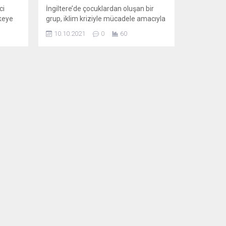
ci
İngiltere’de çocuklardan oluşan bir
lkeye
grup, iklim kriziyle mücadele amacıyla
iği
İngiliz kraliyet ailesine elindeki
10.10.2021
0
60
rge
toprakları yeniden doğaya
ndan
kazandırması çağrısında bulundu.
a’da
Başkent Londra’daki Green Park
istasyonunda bir araya gelen çocuk
1885-
korosu üyeleri ve göstericiler,
emini
Buckingham Sarayı’na kadar şarkılar
söyleyerek yürüdü ve İngiltere
Kraliçesi 2. Elizabeth’ten yeniden
rüşü
doğaya kazandırma stratejilerini
benimsemesi istenen 100...