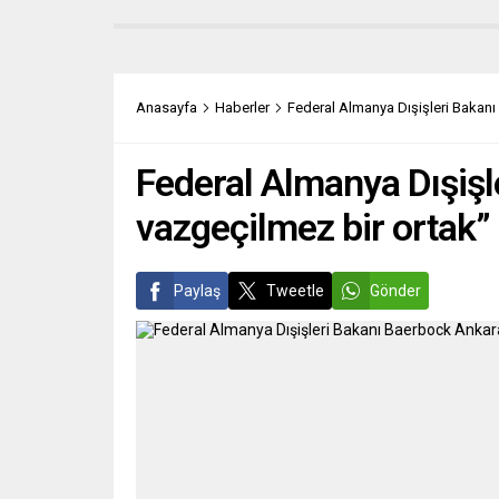
ardından serbest bırakılan şüphelinin
mahke
kökeninin açıklanmasıyla da adeta bir
yaşında
linç girişimi yaşandı. “Anlatılan, biraz
zarar 
da bizim hikâyemiz”; Almanya’da ve
yönelt
Türkiye’de. Bölgeyi çok iyi bilen “soL”
Cumhu
Anasayfa
Haberler
Federal Almanya Dışişleri Bakanı
haber portalı yazarı...
10 bin 
Federal Almanya Dışişl
vazgeçilmez bir ortak”
Paylaş
Tweetle
Gönder