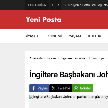
SON DAKİKA
Türkiye’nin Hafta Sonu ağusto
SİYASET
EKONOMİ
YAŞAM
KÜLTÜR
Anasayfa
Siyaset
İngiltere Başbakanı Johnson parti
İngiltere Başbakanı Jo
Paylaş
Tweetle
Gönder