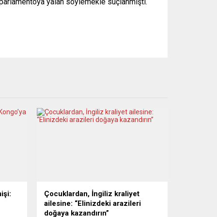
an parlamentoya yalan söylemekle suçlanmıştı.
işi:
Çocuklardan, İngiliz kraliyet
ailesine: “Elinizdeki arazileri
doğaya kazandırın”