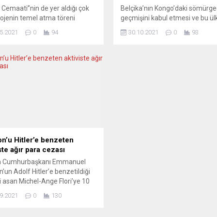
 Cemaati”nin de yer aldığı çok
Belçika’nın Kongo’daki sömürge
projenin temel atma töreni
geçmişini kabul etmesi ve bu ü
’de yapıldı. Federal Hükümetin
maddi tazminat ödemesi gerekt
5.2021
0
94
30.10.2021
0
93
yon avro, Berlin Hükümeti’nin
belirtildi. ABD’de geçen yıl Geo
 milyon avro ile desteklediği
Floyd adlı siyahinin polis tarafı
en geç 2025’te tamamlanacak.
öldürülmesinin ardından Belçik
’de Yahudi, Hıristiyan ve
başlayan protestolar sonrası
an cemaatlerinin aynı çatı
oluşturulan komisyon, ülkenin 
a ibadethanelerinin ve eğitim
1960 arasındaki sömürgeci dön
inin olacağı ve aynı zamanda
inceledi. Komisyonunun nihai
görüşten...
raporunda, Belçika’nın Kongo’ya
tazminat ödemesi gerektiği gö
yer aldı. 681...
n’u Hitler’e benzeten
ste ağır para cezası
a Cumhurbaşkanı Emmanuel
’un Adolf Hitler’e benzetildiği
ri asan Michel-Ange Flori’ye 10
ro para cezası verildi. Fransa
9.2021
0
130
rbaşkanı’nın suç duyurusu
e güneydeki Toulon kentindeki