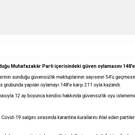
lduğu Muhafazakâr Parti içerisindeki güven oylamasını 148’e
illerinin sunduğu güvensizlik mektuplarının sayısının 54’ü geçmesi
is grubunda yapılan oylamayı 148’e karşı 211 oyla kazandı.
masıyla 12 ay boyunca kendisi hakkında güvensizlik oyu istenem
ovid-19 salgını sırasında karantina kurallarını ihlal eden partile