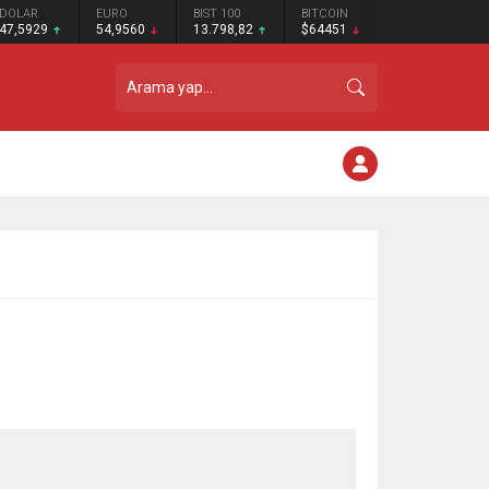
DOLAR
EURO
BIST 100
BITCOIN
47,5929
54,9560
13.798,82
$64451
ı