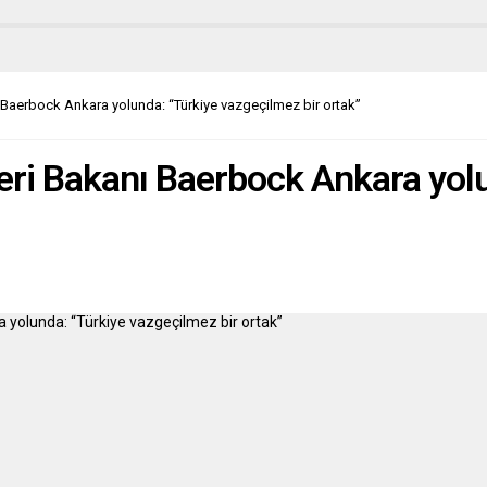
mede görülen davada, 62
ki Flori’ye savcı “bariz şekilde
verme arzusu” suçlamasını
ti. Mahkeme Flori’yi
rbaşkanı’na alenen hakaretten
 Baerbock Ankara yolunda: “Türkiye vazgeçilmez bir ortak”
avro para cezasına çarptırdı....
eri Bakanı Baerbock Ankara yol