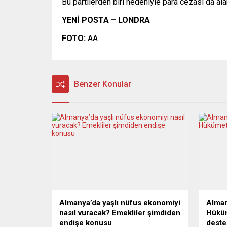
Bu partilerden biri nedeniyle para cezası da al
YENİ POSTA – LONDRA
FOTO:
AA
Benzer Konular
Almanya’da yaşlı nüfus ekonomiyi
Alman
nasıl vuracak? Emekliler şimdiden
Hüküm
endişe konusu
deste