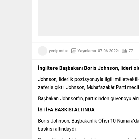
yeniposta
Yayınlama: 07.06.2022
77
İngiltere Başbakanı Boris Johnson, lideri o
Johnson, liderlik pozisyonuyla ilgili milletvek
zaferle çıktı. Johnson, Muhafazakâr Parti mecl
Başbakan Johnson’ın, partisinden güvenoyu al
İSTİFA BASKISI ALTINDA
Boris Johnson, Başbakanlık Ofisi 10 Numara’da C
baskısı altındaydı.