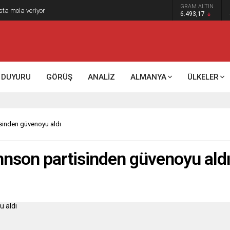
GRAM ALTIN
sta mola veriyor
6.493,17
DUYURU
GÖRÜŞ
ANALİZ
ALMANYA
ÜLKELER
sinden güvenoyu aldı
hnson partisinden güvenoyu ald