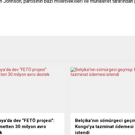
an Johnson, partisinin bazı milletvekilleri ve muhalefet tarafınd
ya’da dev “FETÖ projesi”:
Belçika’nın sömürgeci geçm
etten 30 milyon avro
Kongo’ya tazminat ödemesi
k
istendi