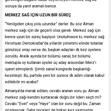
soruya da yanıt aramalı bence.
MERKEZ SAĞ İÇİN UZUN BİR SÜREÇ
“Yenilgiden çıkış yolu uzundur” derler. Bu söz Alman
merkez sağı için de geçerli olsa gerek. Merkez sağ için
bence uzun bir süreç başlıyor. Unutulmasın ki, merkez sağ
Hıristiyan Demokratlar’da yıllardır yönetimi elinde tutanlar
gönülsüz onay verse de, başkan adayları ilk kez üyelere
soruldu. Aralık ayında bir bölümü sanal, bir bölümü
mektupla oy kullanan üyeler üç aday arasından Merz’i
işaret etmişlerdi. Şimdi sanal kongrede başkanlığı
kesinleşti. Bu, partide yeni bir sürece ilk adım olarak kabul
edilebilir mi acaba?
Almanya’da merak edilen, cevabı aranan soru şu. Alman
merkez sağı kendini kurtaracak doğru bir lideri seçti mi?
Cevabı “Evet” veya “Hayır” olan bir soru değil bu. Zaman
gösterecek. Daha önceleri de birkaç kez yazmıştım.