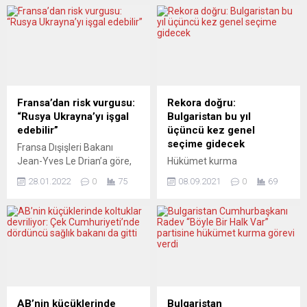
Fransa’dan risk vurgusu:
Rekora doğru:
“Rusya Ukrayna’yı işgal
Bulgaristan bu yıl
edebilir”
üçüncü kez genel
seçime gidecek
Fransa Dışişleri Bakanı
Jean-Yves Le Drian’a göre,
Hükümet kurma
Rusya’nın Ukrayna’yı işgal
çalışmalarının sonuçsuz
28.01.2022
0
75
08.09.2021
0
69
etme riski bulunuyor, ancak
kaldığı Bulgaristan’da bir yıl
böyle bir işgalin Avrupa’da
içinde üçüncü kez genel
yankısız kalması mümkün
seçime gidilecek. Ülkede ​​​​​​​11
değil. Dışişleri Bakanı Le
Temmuz’da yapılan erken
Drian, RTL radyosunda
genel seçimler sonrası
yaptığı açıklamada, binlerce
oluşturulan 46. Ulusal
Rus askerin Ukrayna
Mecliste, Bulgaristan
sınırında bulunduğunu ve
Sosyalist Partisinin (BSP) de
durumun çok ciddi olduğunu
hükümet kurma çalışmaları
AB’nin küçüklerinde
Bulgaristan