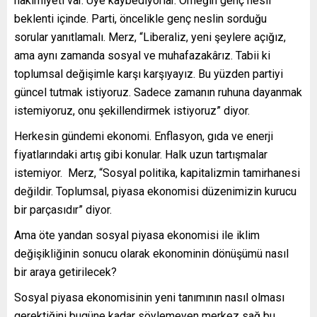
hâkimiyeti var. Üye kaybediyorlar. Örneğin genç nesil
beklenti içinde. Parti, öncelikle genç neslin sorduğu
sorular yanıtlamalı. Merz, “Liberaliz, yeni şeylere açığız,
ama aynı zamanda sosyal ve muhafazakârız. Tabii ki
toplumsal değişimle karşı karşıyayız. Bu yüzden partiyi
güncel tutmak istiyoruz. Sadece zamanın ruhuna dayanmak
istemiyoruz, onu şekillendirmek istiyoruz” diyor.
Herkesin gündemi ekonomi. Enflasyon, gıda ve enerji
fiyatlarındaki artış gibi konular. Halk uzun tartışmalar
istemiyor. Merz, “Sosyal politika, kapitalizmin tamirhanesi
değildir. Toplumsal, piyasa ekonomisi düzenimizin kurucu
bir parçasıdır” diyor.
Ama öte yandan sosyal piyasa ekonomisi ile iklim
değişikliğinin sonucu olarak ekonominin dönüşümü nasıl
bir araya getirilecek?
Sosyal piyasa ekonomisinin yeni tanımının nasıl olması
gerektiğini bugüne kadar söylemeyen merkez sağ bu