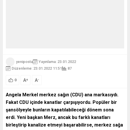
yeniposta
Yayınlama: 23.01.2022
Düzenleme: 23.01.2022 11:51
87
A
A
+
-
0
Angela Merkel
merkez sağın (CDU) ana markasıydı.
Fakat CDU içinde kanatlar çarpışıyordu. Popüler bir
şansölyeyle bunların kapatılabileceği dönem sona
erdi. Yeni başkan Merz, ancak bu farklı kanatları
birleştirip kanalize etmeyi başarabilirse, merkez sağa