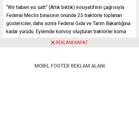
“Wir haben es satt” (Artık bıktık) inisiyatifinin çağrısıyla
Federal Meclis binasının önünde 25 traktörle toplanan
göstericiler, daha sonra Federal Gıda ve Tarım Bakanlığına
kadar yürüdü. Eylemde konvoy oluşturan traktörler korna
çaldı, “Hayvan fabrikaları yerine gelecek. Tarım dönüşümü
REKLAMI KAPAT
şimdi”, “İnsanlar, hayvanlar, iklim ve çevre için perspektifler
oluşturun” ve “Çiftlikleri koruyun” yazılı döviz ve pankartlar
taşındı.
MOBİL FOOTER REKLAM ALANI
Göstericiler, bakanlık binasının önünde Almanya Gıda ve
Tarım Bakanı Cem Özdemir tarafından karşılandı.
Çiftçiler, yaklaşık 1500’ün üzerinde taleplerinin olduğuna
işaret ederek, 1,5 ay önce kurulan hükümete gıda ve tarım
politikasında reform yapma çağrısında bulundu.
Göstericilerin talepleri arasında iklim kriziyle mücadele
edilmesi, çiftliklerin iflaslardan korunması ve türlerine
uygun şekilde hayvancılık yapılmasının desteklenmesi yer