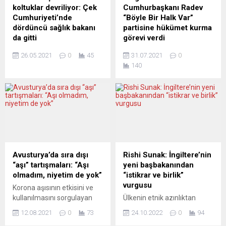
söyledi. Ukrayna’nın toprak
başarısızlıkla sonuçlandı.
koltuklar devriliyor: Çek
Cumhurbaşkanı Radev
bütünlüğüne herhangi bir
240 üyeli parlamentoda
Cumhuriyeti’nde
“Böyle Bir Halk Var”
saldırının Avrupa’da...
grubu bulunan BSP geçen
dördüncü sağlık bakanı
partisine hükümet kurma
hafta aldığı hükümeti kurma
da gitti
görevi verdi
görevini Cumhurbaşkanı
Çekya Başbakanı Andrej
Bulgaristan Cumhurbaşkanı
Rumen...
26.05.2021
0
45
31.07.2021
0
Babis, 48 gün önce göreve
Rumen Radev, Böyle Bir Halk
140
başlayan Sağlık Bakanı Petr
Var (İTN) partisini hükümet
Arenberger’in istifa ettiğini
kurmakla görevlendirdi.
duyurdu. Babis, basına
Ülkede 11 Temmuz’da
yaptığı açıklamada, Sağlık
yapılan erken genel seçimin
Bakanı Arenberger’in ailevi
ardından oluşturulan 240
nedenlerden ötürü istifa
üyeli 46’ıncı dönem
kararı aldığını açıkladı.
parlamentosunda İTN 65
Konuyu henüz
milletvekiliyle en büyük
Cumhurbaşkanı Milos
grubuna sahip.
Avusturya’da sıra dışı
Rishi Sunak: İngiltere’nin
Zeman ile görüşmediğini
Cumhurbaşkanlığında
“aşı” tartışmaları: “Aşı
yeni başbakanından
belirten Babis, söz konusu
yapılan törende İTN heyeti,
olmadım, niyetim de yok”
“istikrar ve birlik”
değişikliğe Zeman’ın karşı
kurmak istediği azınlık
vurgusu
Korona aşısının etkisini ve
çıkacağını düşünmediğini
hükümetinin başbakan
kullanılmasını sorgulayan
Ülkenin etnik azınlıktan
söyledi. Öte yandan ülke...
adayı olarak 44 yaşındaki
Avusturya Özgürlük Partisi
gelen ilk başbakanı olarak
milletvekili Plamen...
12.08.2021
0
73
24.10.2022
0
94
(FPÖ) Genel Başkanı Herbert
tarihe geçen Hint asıllı Rishi