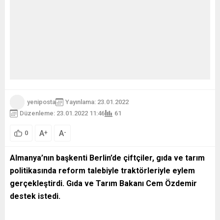
yeniposta
Yayınlama: 23.01.2022
Düzenleme: 23.01.2022 11:46
61
A
A
+
-
0
Almanya’nın başkenti Berlin’de çiftçiler, gıda ve tarım
politikasında reform talebiyle traktörleriyle eylem
gerçekleştirdi. Gıda ve Tarım Bakanı Cem Özdemir
destek istedi.