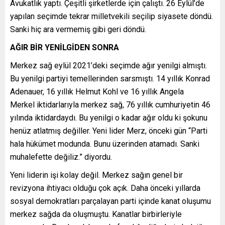
Avukatlık yaptı. Çeşitli şirketlerde için çalıştı. 26 Eylül’de
yapılan seçimde tekrar milletvekili seçilip siyasete döndü.
Sanki hiç ara vermemiş gibi geri döndü.
AĞIR BİR YENİLGİDEN SONRA
Merkez sağ eylül 2021’deki seçimde ağır yenilgi almıştı.
Bu yenilgi partiyi temellerinden sarsmıştı. 14 yıllık Konrad
Adenauer, 16 yıllık Helmut Kohl ve 16 yıllık Angela
Merkel iktidarlarıyla merkez sağ, 76 yıllık cumhuriyetin 46
yılında iktidardaydı. Bu yenilgi o kadar ağır oldu ki şokunu
henüz atlatmış değiller. Yeni lider Merz, önceki gün “Parti
hala hükümet modunda. Bunu üzerinden atamadı. Sanki
muhalefette değiliz.” diyordu.
Yeni liderin işi kolay değil. Merkez sağın genel bir
revizyona ihtiyacı olduğu çok açık. Daha önceki yıllarda
sosyal demokratları parçalayan parti içinde kanat oluşumu
merkez sağda da oluşmuştu. Kanatlar birbirleriyle