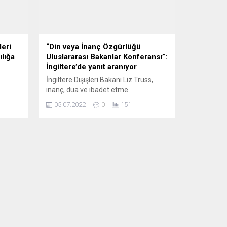
eri
“Din veya İnanç Özgürlüğü
ılığa
Uluslararası Bakanlar Konferansı”:
İngiltere’de yanıt aranıyor
İngiltere Dışişleri Bakanı Liz Truss,
inanç, dua ve ibadet etme
imine
özgürlüğünün, “temel bir insan
05.07.2022
0
151
özgürlüğü” olduğunu belirterek,
“İnsanlarının inanmasına izin veren
ecek.
toplumlar daha iyi ve nihayetinde
eği
daha başarılıdır” dedi. Din veya inanç
özgürlüğünün dünya çapında
korunması için daha fazla eylem
a
çağrısıyla İngiltere’nin ev sahipliğinde
düzenlenen iki günlük “Din veya
alarına
İnanç...
indeki
nın...