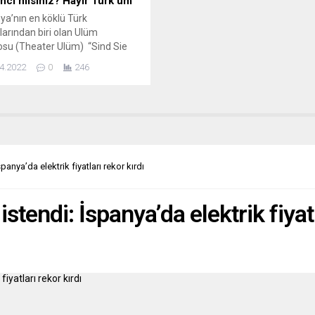
ncı mısınız? Hayır Türk’üm“
a’nın en köklü Türk
olarından biri olan Ulüm
osu (Theater Ulüm) “Sind Sie
der? Nein! Ich bin Türke!“
4.2022
0
246
cı mısınız? Hayır, Türk’üm!) adlı
yunuyla 22 Mayıs 2022 tarihinde
i karşısına çıkmaya hazırlanıyor.
e dek Almanya‘nın en köklü
iyatrolarından Ulüm için toplam
n yazan ve kısa bir...
panya’da elektrik fiyatları rekor kırdı
stendi: İspanya’da elektrik fiyatl