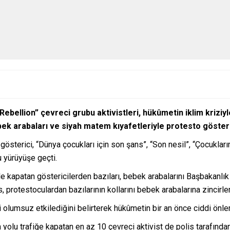
 Rebellion” çevreci grubu aktivistleri, hükûmetin iklim krizi
ek arabaları ve siyah matem kıyafetleriyle protesto gösteri
terici, “Dünya çocukları için son şans”, “Son nesil”, “Çocuklarımı
 yürüyüşe geçti.
le kapatan göstericilerden bazıları, bebek arabalarını Başbakanlı
, protestoculardan bazılarının kollarını bebek arabalarına zincirl
ini olumsuz etkilediğini belirterek hükûmetin bir an önce ciddi önl
olu trafiğe kapatan en az 10 çevreci aktivist de polis tarafından 