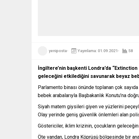
yeniposta
Yayınlama: 01.09.2021
58
İngiltere’nin başkenti Londra’da “Extinction
geleceğini etkilediğini savunarak beyaz beb
Parlamento binası önünde toplanan çok sayıda gös
bebek arabalarıyla Başbakanlık Konutu’na doğru
Siyah matem giysileri giyen ve yüzlerini peçey
Olay yerinde geniş güvenlik önlemleri alan polis
Göstericiler, iklim krizinin, çocukların geleceğ
Öte yandan, Londra Köprüsü bölgesinde bir ana y