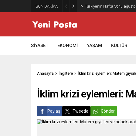
SON DAKİKA
Türkiye’nin Hafta Sonu ağusto
SİYASET
EKONOMİ
YAŞAM
KÜLTÜR
Anasayfa
İngiltere
İklim krizi eylemleri: Matem giysil
İklim krizi eylemleri: M
Paylaş
Tweetle
Gönder