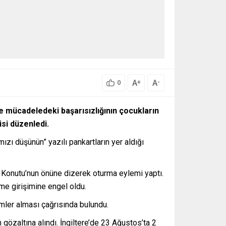
A
A
+
-
0
yle mücadeledeki başarısızlığının çocukların
si düzenledi.
zı düşünün” yazılı pankartların yer aldığı
k Konutu’nun önüne dizerek oturma eylemi yaptı.
eme girişimine engel oldu.
emler alması çağrısında bulundu.
gözaltına alındı. İngiltere’de 23 Ağustos’ta 2