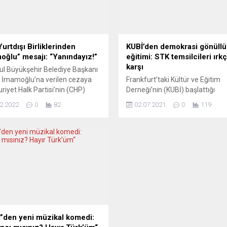
urtdışı Birliklerinden
KUBİ’den demokrasi gönüllül
oğlu” mesajı: “Yanındayız!”
eğitimi: STK temsilcileri ırkç
karşı
ul Büyükşehir Belediye Başkanı
 İmamoğlu’na verilen cezaya
Frankfurt’taki Kültür ve Eğitim
iyet Halk Partisi’nin (CHP)
Derneği’nin (KUBİ) başlattığı
şı Birlikleri’nden kınama,
“demokrasi için gönüllüler“ eğit
2.2022
0
82
02.07.2021
0
119
lu’na da destek mesajı geldi.
ırkçılığa karşı angajmanlarını
rtdışı Birlikleri’nden gelen
güçlendirmek isteyen göçmen
mada Erdoğan rejimi uyarılarak
örgütlerinin temsilcileri katılabil
un üstünlüğü ve kuvvetler
Frankfurt Kültür ve Eğitim Dern
ı ilkelerinin esas alındığı bir
(KUBİ) ırkçılık, antisemitizm,
atik düzen için” siyasi
İslamofobi ve aşırılığa karşı
elenin südrdürüleceği
demokrasinin gelişimine katkıd
ndı. CHP Yurtdışı Birlikleri’nin
bulunacak gönüllüler eğitimine
masında şöyle denildi:...
başlıyor. KUBİ’nin eğitim çalışm
Frankfurt ile Rhein-Main bölges
göçmen dernekleri ve kuruluşları
”den yeni müzikal komedi: