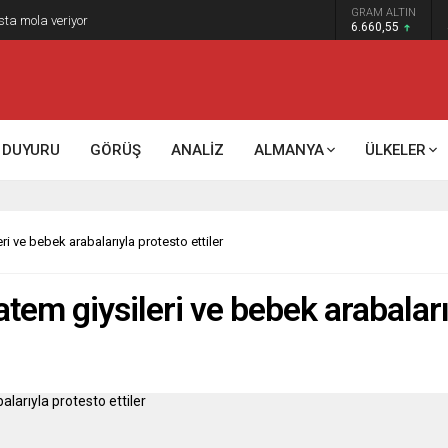
GRAM ALTIN
sta mola veriyor
6.660,55
DUYURU
GÖRÜŞ
ANALİZ
ALMANYA
ÜLKELER
eri ve bebek arabalarıyla protesto ettiler
atem giysileri ve bebek arabaları