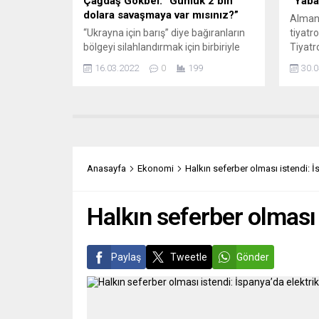
Çağdaş Gökbel: “Günlük 2 bin
“Yaba
dolara savaşmaya var mısınız?”
Almany
“Ukrayna için barış” diye bağıranların
tiyatr
bölgeyi silahlandırmak için birbiriyle
Tiyatr
yarıştığı bu döneme “cuk” oturan ve
Auslän
16.03.2022
0
199
30.0
tüyler ürperten bir iş ilanı çok şeyi
(Yaban
açıklıyor. Saklanmak istenen gerçeğin
yeni o
üzerindeki örtüyü gazeteci Çağdaş
seyirc
Gökbel’in dikkati kaldırıveriyor.
Bugün
SolHaber yazarı ve Avrupa Türk
Türk t
Gazeteciler Birliği (ATGB) İrlanda
10 oyu
Temsilcisi Çağdaş Gökbel Ukrayna-
Anasayfa
Ekonomi
Halkın seferber olması istendi: İs
Rusya savaşı ile ilgili çok...
Halkın seferber olması i
Paylaş
Tweetle
Gönder