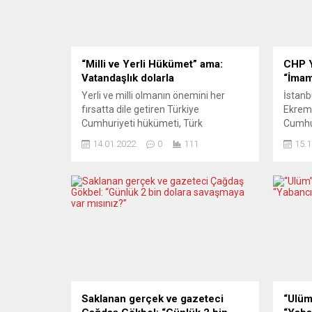
“Milli ve Yerli Hükümet” ama:
CHP Y
Vatandaşlık dolarla
“İmam
Yerli ve milli olmanın önemini her
İstanb
fırsatta dile getiren Türkiye
Ekrem
Cumhuriyeti hükümeti, Türk
Cumhur
vatandaşlığına geçmenin şartını ABD
Yurtdı
14.01.2022
0
111
15.1
Doları’na bağladı… Yabancı uyruklu
İmamoğ
kişilerin Türk vatandaşlığına
CHP Yu
kabulündeki şartlara dair
açıkla
yönetmelikte değişiklik yapıldı.
“hukuk
Yönetmelikte değişiklik öncesi
ayrılığ
gayrimenkul ve sermaye yatırımları
demokr
için belirlenen bedellerde ”ABD Doları
mücad
veya karşılığı döviz ya da karşılığı
vurgula
Türk...
açıkla
Saklanan gerçek ve gazeteci
“Ulüm