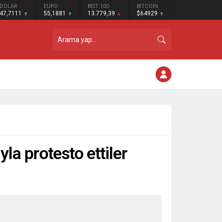
DOLAR
EURO
BIST 100
BITCOIN
47,7111
55,1881
13.779,39
$64929
yla protesto ettiler