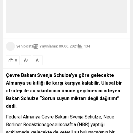
yeniposta
Yayınlama: 09.06.2021
134
A
A
+
-
0
Çevre Bakanı Svenja Schulze’ye göre gelecekte
Almanya su kıtlığı ile karşı karşıya kalabilir. Ulusal bir
strateji ile su sıkıntısının önüne geçilmesini isteyen
Bakan Schulze “Sorun suyun miktarı değil dağıtımı”
dedi.
Federal Almanya Çevre Bakanı Svenja Schulze, Neue
Berliner Redaktionsgesellschaft’a (NBR) yaptığı
açıklamada, gelecekte de yeterli su bulunacağının bir