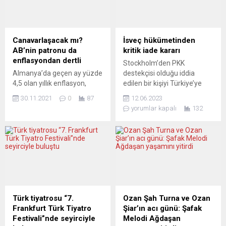
Canavarlaşacak mı?
İsveç hükümetinden
AB’nin patronu da
kritik iade kararı
enflasyondan dertli
Stockholm’den PKK
Almanya’da geçen ay yüzde
destekçisi olduğu iddia
4,5 olan yıllık enflasyon,
edilen bir kişiyi Türkiye’ye
enerji fiyatları ve salgının
iade etme kararı geldi.
30.11.2021
0
87
12.06.2023
etkisiyle kasımda yüzde
Terörle mücadelede işbirliği
yorumlar kapalı
132
5,2’ye yükselerek, son 29
talep eden Ankara’ya
yılın en yüksek seviyesine
yönelik bir adım niteliğindeki
ulaştı. Almanya Federal
karar, bu bağlamda bir
İstatistik Dairesi (Destatis),
ilk.İsveç’in NATO üyeliğine
fiyat artışlarına ilişkin kasım
ilişkin kritik müzakere süreci
ayı öncü verilerini açıkladı.
devam ederken,
Buna göre, ekimde yüzde
Stockholm’den PKK’ya
4,5 olan yıllık enflasyon,
destek verdiği öne sürülen
kasımda piyasa
bir kişiyi Türkiye’ye iade
Türk tiyatrosu “7.
Ozan Şah Turna ve Ozan
beklentilerinin...
etme kararı geldi. İsveç...
Frankfurt Türk Tiyatro
Şiar’ın acı günü: Şafak
Festivali”nde seyirciyle
Melodi Ağdaşan