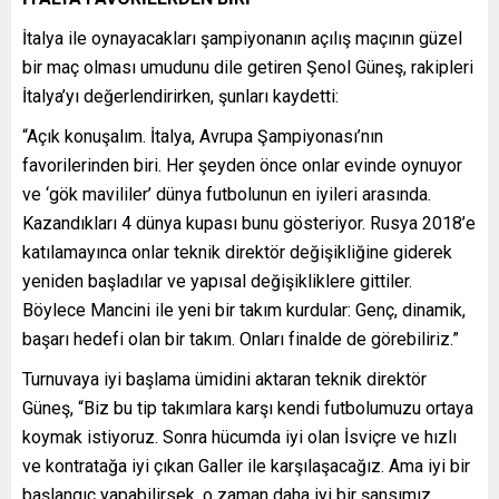
İtalya ile oynayacakları şampiyonanın açılış maçının güzel
bir maç olması umudunu dile getiren Şenol Güneş, rakipleri
İtalya’yı değerlendirirken, şunları kaydetti:
“Açık konuşalım. İtalya, Avrupa Şampiyonası’nın
favorilerinden biri. Her şeyden önce onlar evinde oynuyor
ve ‘gök mavililer’ dünya futbolunun en iyileri arasında.
Kazandıkları 4 dünya kupası bunu gösteriyor. Rusya 2018’e
katılamayınca onlar teknik direktör değişikliğine giderek
yeniden başladılar ve yapısal değişikliklere gittiler.
Böylece Mancini ile yeni bir takım kurdular: Genç, dinamik,
başarı hedefi olan bir takım. Onları finalde de görebiliriz.”
Turnuvaya iyi başlama ümidini aktaran teknik direktör
Güneş, “Biz bu tip takımlara karşı kendi futbolumuzu ortaya
koymak istiyoruz. Sonra hücumda iyi olan İsviçre ve hızlı
ve kontratağa iyi çıkan Galler ile karşılaşacağız. Ama iyi bir
başlangıç yapabilirsek, o zaman daha iyi bir şansımız