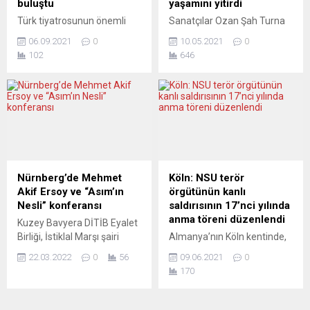
buluştu
yaşamını yitirdi
Türk tiyatrosunun önemli
Sanatçılar Ozan Şah Turna
isimlerini konuk eden “7.
ve Ozan Şiar’ın kendileri gibi
06.09.2021
0
10.05.2021
0
Frankfurt Türk Tiyatro
sanatçı kızları 31 yaşındaki
102
646
Festivali” yarın sona eriyor.
Şafak Melodi Ağdaşan
Türkiye Cumhuriyeti Kültür
hayata veda etti.
ve Turizm Bakanlığı,
Koronavirüs tedavisi gören
Almanya Hessen Eyaleti
oyuncu ve müzisyen Şafak
Bilim ve Kültür Bakanlığı,
Melodi Ağdaşan’ın ani vefatı
Yurtdışı Türkler ve Akraba
Almanya’daki ve
Toplulukları Başkanlığının
Türkiye’deki sanat camiasını
destek verdiği festivalde,
mateme boğdu. Halk ozanı
“Plastik Aşklar”, “Bir Garip
Şah Turna, yakalandığı
Nürnberg’de Mehmet
Köln: NSU terör
Orhan Veli” ve “Kürk Mantolu
koronavirüs nedeniyle
Akif Ersoy ve “Asım’ın
örgütünün kanlı
Madonna” oyunları
yoğun bakım ünitesine
Nesli” konferansı
saldırısının 17’nci yılında
Volksbühne Frankfurt’ta
yatırılmış, kızı Şirin’in...
anma töreni düzenlendi
Kuzey Bavyera DİTİB Eyalet
sahnelendi....
Birliği, İstiklal Marşı şairi
Almanya’nın Köln kentinde,
Mehmet Akif Ersoy’u anma
Türklerin yoğun olarak
22.03.2022
0
56
09.06.2021
0
toplantısı düzenledi.
yaşadığı Keup Caddesi’nde
170
Nürnberg Seren Event
22 kişinin yaralandığı
salonunda bir dakikalık saygı
bombalı saldırının
duruşu ve İstiklal Marşı’nın
yıldönümünde bir anma