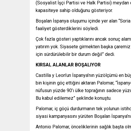
(Sosyalist İşçi Partisi ve Halk Partisi) meyda
kapasiteye sahip olduğunu gösteriyor.
Boşalan İspanya oluşumu içinde yer alan “Soria
faaliyet gösterdiklerini söyledi.
Çok fazla gösteri yaptıklarını ancak sonuç alama
yatırım yok. Siyasete girmekten başka çaremiz k
için sürdürülebilir bir durum değil” dedi.
KIRSAL ALANLAR BOŞALIYOR
Castilla y Leon’un İspanya’nın yüzölçümü en b
bin kişinin göç ettiğini aktaran Palomar, “İspany
nüfusun yüzde 90’ı ülke toprağının sadece yüzde
Bu kabul edilemez” şeklinde konuştu.
Palomar, iç göçü durdurmanın tek yolunun istihd
siyasi kampanyasını yürüten Boşalan İspanya’nın,
Antonio Palomar, önceliklerinin sağlık başta ol