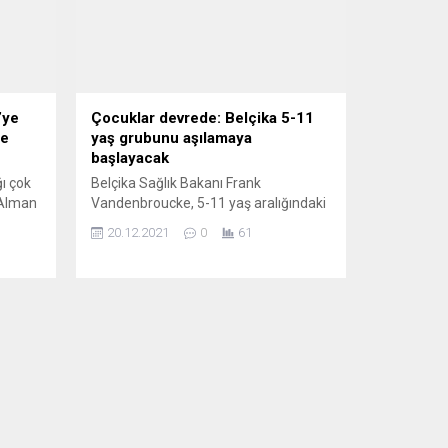
’ye
Çocuklar devrede: Belçika 5-11
ge
yaş grubunu aşılamaya
başlayacak
ı çok
Belçika Sağlık Bakanı Frank
 Alman
Vandenbroucke, 5-11 yaş aralığındaki
rıksı,
çocukları koronavirüse (Covid-19)
20.12.2021
0
61
lgesi
karşı aşılama sürecinin başlayacağını
ye
duyurdu. Frank Vandenbroucke,
yoruz.
sabah saatlerinde başlayan
 eşi
Hükümetler Arası Halk Sağlığı
rine
Konferansı’nın ardından yaptığı
den?
açıklamada, aşılamanın gönüllülük
e
esasına dayalı olarak, ebeveyn ya da
yasal vasi kontrolünde yapılacağını
söyledi. Öncelik, aşı olmaları şiddetle
tavsiye edilen “büyük...