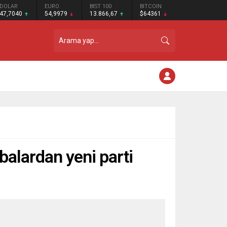
DOLAR
EURO
BIST 100
BITCOIN
47,7040
54,9979
13.866,67
$64361
balardan yeni parti