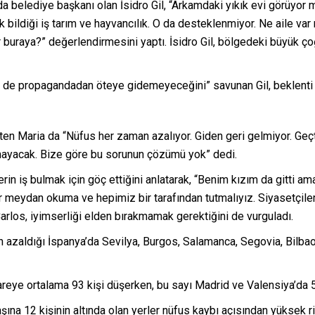
a belediye başkanı olan İsidro Gil, “Arkamdaki yıkık evi görüyor
 bildiği iş tarım ve hayvancılık. O da desteklenmiyor. Ne aile v
ir buraya?” değerlendirmesini yaptı. İsidro Gil, bölgedeki büyük 
e de propagandadan öteye gidemeyeceğini” savunan Gil, beklenti i
n Maria da “Nüfus her zaman azalıyor. Giden geri gelmiyor. Geçt
lmayacak. Bize göre bu sorunun çözümü yok” dedi.
rin iş bulmak için göç ettiğini anlatarak, “Benim kızım da gitti 
ir meydan okuma ve hepimiz bir tarafından tutmalıyız. Siyasetçil
arlos, iyimserliği elden bırakmamak gerektiğini de vurguladı.
azaldığı İspanya’da Sevilya, Burgos, Salamanca, Segovia, Bilbao,
ye ortalama 93 kişi düşerken, bu sayı Madrid ve Valensiya’da 5 b
aşına 12 kişinin altında olan yerler nüfus kaybı açısından yüksek r