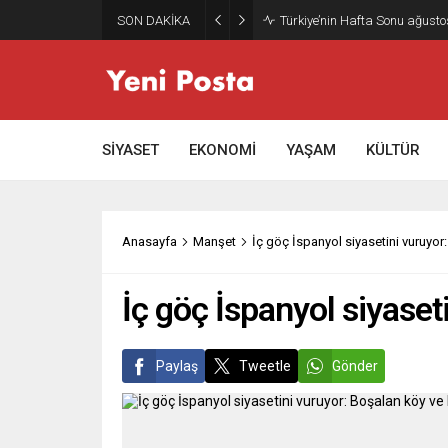
SON DAKİKA
Gazze’nin geleceği: Teknokrati
SİYASET
EKONOMİ
YAŞAM
KÜLTÜR
Anasayfa
Manşet
İç göç İspanyol siyasetini vuruyor
İç göç İspanyol siyaset
Paylaş
Tweetle
Gönder