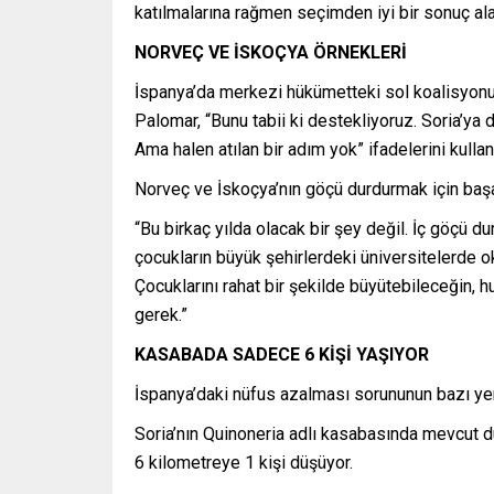
katılmalarına rağmen seçimden iyi bir sonuç alac
NORVEÇ VE İSKOÇYA ÖRNEKLERİ
İspanya’da merkezi hükümetteki sol koalisyonun
Palomar, “Bunu tabii ki destekliyoruz. Soria’ya 
Ama halen atılan bir adım yok” ifadelerini kullan
Norveç ve İskoçya’nın göçü durdurmak için başar
“Bu birkaç yılda olacak bir şey değil. İç göçü d
çocukların büyük şehirlerdeki üniversitelerde o
Çocuklarını rahat bir şekilde büyütebileceğin, h
gerek.”
KASABADA SADECE 6 KİŞİ YAŞIYOR
İspanya’daki nüfus azalması sorununun bazı yerle
Soria’nın Quinoneria adlı kasabasında mevcut 
6 kilometreye 1 kişi düşüyor.