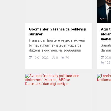
Göçmenlerin Fransa’da bekleyişi
Ağır t
sürüyor
iddia
inana
Fransa’dan İngiltere’ye geçerek yeni
bir hayat kurmak isteyen yüzlerce
Sanatı
düzensiz göçmen, kış soğuğunun
damarl
zorlu şartlarında Manş Denizi’nin
Cumhu
19.01.2022
0
79
02.0
Fransa tarafında bekliyor. Manş
aydınl
125
Denizi üzerinden İngiltere’ye gitmeye
kuran
çalışan düzensiz göçmenler,
Stuttg
Fransa’nın kıyı kenti Calais’de
süreci
toplanıyor. Çoğunluğu Afrika
ağır ta
ülkelerinden gelen düzen göçmenlerin
çekiliy
Calais’yi seçme nedeni İngiltere’ye en
ne de 
yakın liman kenti olmasından
Ancak 
kaynaklanıyor....