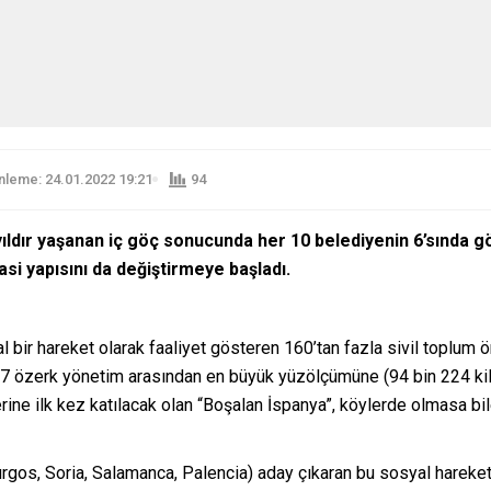
leme: 24.01.2022 19:21
94
ldır yaşanan iç göç sonucunda her 10 belediyenin 6’sında gö
asi yapısını da değiştirmeye başladı.
bir hareket olarak faaliyet gösteren 160’tan fazla sivil toplum 
i 17 özerk yönetim arasından en büyük yüzölçümüne (94 bin 224 k
rine ilk kez katılacak olan “Boşalan İspanya”, köylerde olmasa bi
 Burgos, Soria, Salamanca, Palencia) aday çıkaran bu sosyal hareket