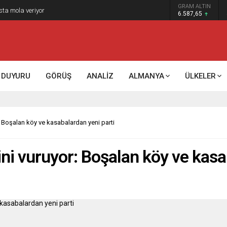
GRAM ALTIN
k kontrol mü, kolonializm mi?
6.587,65
DUYURU
GÖRÜŞ
ANALİZ
ALMANYA
ÜLKELER
: Boşalan köy ve kasabalardan yeni parti
ini vuruyor: Boşalan köy ve kasa