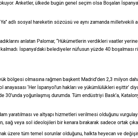
n okuyor. Anketler, ülkede bugün genel seçim olsa Boşalan İspanya
 Ya” adlı sosyal hareketin sözcüsü ve aynı zamanda milletvekili a
dıklarını anlatan Palomar, “Hükümetlerin verdikleri vaatler yerine 
almadı. İspanya’daki belediyeler nüfusun yüzde 40 boşalması riski
üyük bölgesi olmasına rağmen başkent Madrid’den 2,3 milyon daha
ol anayasası ‘Her İspanyol’un hakları ve yükümlülükleri eşittir’ di
 30’unda yoğunlaşmış durumda. Tüm endüstriyi Bask’a, Katalonya’ya
am yaratılması ve altyapı hizmetleri verilmesi olduğunu vurgulaya
 sağ veya sol ideolojileri bir kenara bırakarak sadece ortak çıkarla
mak üzere tüm temel sorunlar olduğunu, halkta heyecan ve değişim 