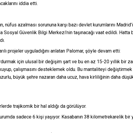
aklarını iddia etti.
, nüfus azalması sorununa karşı bazı devlet kurumlarını Madrid’i
da Sosyal Güvenlik Bilgi Merkezi’nin taşınacağı vaat edildi. Hatta 
dı.
ılı projeler uyguladığını anlatan Palomar, şöyle devam etti:
urdurmak için ulusal bir değişim şart ve bu en az 15-20 yıllık bir z
kuyup, çalışmasını desteklemek oldu. Bu mantaliteyi değiştirmek ge
uzurlu, büyük şehre nazaran daha ucuz, hava kirliliğinin daha düşü
rde trajikomik bir hal aldığı da görülüyor.
durumda sadece 6 kişi yaşıyor. Kasabanın 38 kilometrekarelik b