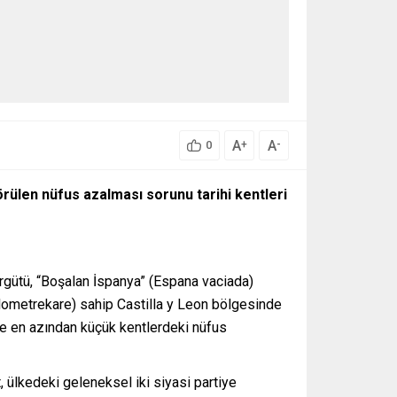
A
A
+
-
0
rülen nüfus azalması sorunu tarihi kentleri
örgütü, “Boşalan İspanya” (Espana vaciada)
ilometrekare) sahip Castilla y Leon bölgesinde
le en azından küçük kentlerdeki nüfus
, ülkedeki geleneksel iki siyasi partiye