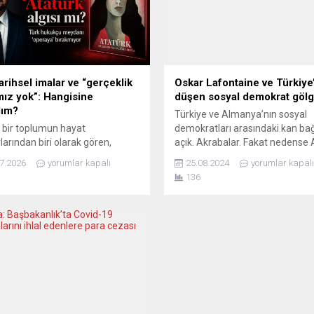
arihsel imalar ve “gerçeklik
Oskar Lafontaine ve Türkiye
mız yok”: Hangisine
düşen sosyal demokrat göl
lım?
Türkiye ve Almanya’nın sosyal
 bir toplumun hayat
demokratları arasındaki kan bağ
arından biri olarak gören,
açık. Akrabalar. Fakat nedense
riyet’i çağdaşlaşma,
sosyal demokrasisinden çıkan ay
7.2026
yorumlar kapalı
25.08.2024
yorumlar kapalı
anma ve kültür devrimi olarak
hatta heterodoks arayışların gö
136
 Mustafa Kemal Atatürk, bugün
veya ışığını, akrabası olan Türki
art Devlet Operası’nın hazırlık
sosyal demokratlarında göremi
ndeki bir yapımı üzerinden çok
Örneğin bir Oskar Lafontaine ve
rihsel çağrışımların içine
Sahra Wagenknecht’in benzerle
or. Üstelik ortada ne libretto var
Türkiye’de rastlayamıyoruz. Ne
henüz sahnelenmiş bir eser .
Sol sosyal demokrasi Türkiye’d
Atatürk adı şimdiden...
tutmuyor da o yüzden...