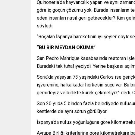
Quinoneria’da hayvancılık yapan ve aynı zamand
göre iç göçün çözümü yok. Burada insanların tek
eden insanları nasıl geri getirecekler? Kim gel
söyledi.
“Boşalan İspanya hareketinin iyi şeyler söyles
“BU BİR MEYDAN OKUMA”
San Pedro Manrique kasabasında restoran işlete
Buradaki tek tuhafiyeciydi. Yerine başkası açı
Soria’da yaşayan 73 yaşındaki Carlos ise gençle
işverenine, halka kadar herkesin suçu var. Bu b
gemideyiz ve birlikte kürek çekmeliyiz” dedi. C
Son 20 yılda 5 binden fazla belediyede nüfusun 
kentlerde de aynı sorun görülüyor.
İspanya’da nüfus yoğunluğuna göre kilometrekare
Avrupa Birliği kriterlerine göre kilometrekare b