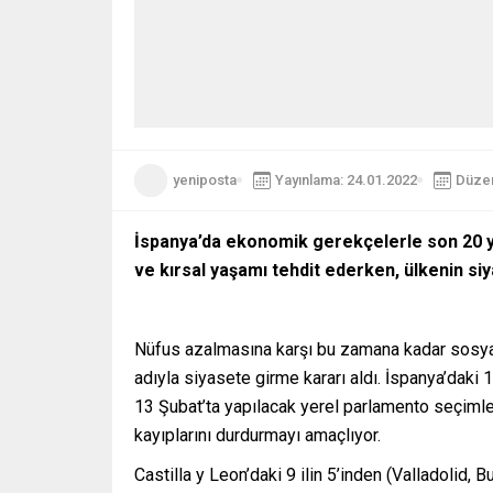
yeniposta
Yayınlama: 24.01.2022
Düzen
İspanya’da ekonomik gerekçelerle son 20 yı
ve kırsal yaşamı tehdit ederken, ülkenin siy
Nüfus azalmasına karşı bu zamana kadar sosyal 
adıyla siyasete girme kararı aldı. İspanya’dak
13 Şubat’ta yapılacak yerel parlamento seçimle
kayıplarını durdurmayı amaçlıyor.
Castilla y Leon’daki 9 ilin 5’inden (Valladolid,