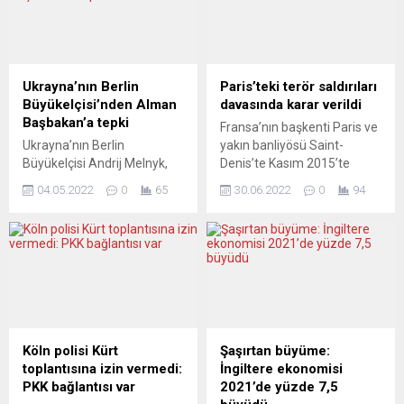
Ukrayna’nın Berlin
Paris’teki terör saldırıları
Büyükelçisi’nden Alman
davasında karar verildi
Başbakan’a tepki
Fransa’nın başkenti Paris ve
Ukrayna’nın Berlin
yakın banliyösü Saint-
Büyükelçisi Andrij Melnyk,
Denis’te Kasım 2015’te
Federal Almanya Başbakanı
düzenlenen ve 130 kişinin
04.05.2022
0
65
30.06.2022
0
94
Olaf Scholz’un Kiev’i ziyaret
hayatını kaybettiği terör
etmeyeceğini açıklamasına
saldırılarına ilişkin davada,
tepki gösterdi. Alman
mahkeme kararını açıkladı.
Haber Ajansı DPA’ya
Fransa tarihine geçen ve
açıklama yapan Melnyk,
duruşmaları yaklaşık 10 ay
“Hakarete uğramış mağdur
süren davada Paris Ağır
rolünü oynamak devlet
Ceza Mahkemesi kararını
adamlığı gibi durmuyor”
verdi. Dava kapsamında
ifadesini kullandı. ”Nazi
yargılanan 20 sanıktan
Köln polisi Kürt
Şaşırtan büyüme:
işgalinden sonraki en yok
19’una ilişkin yöneltilen tüm
toplantısına izin vermedi:
İngiltere ekonomisi
edici savaş yaşanıyor. Orası
suçlamaları haklı bulan...
PKK bağlantısı var
2021’de yüzde 7,5
çocuk yuvası değil” diye