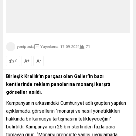
yeniposta
Yayınlama: 17.09.2021
71
A
A
+
-
0
Birleşik Krallık’ın parçası olan Galler’in bazı
kentlerinde reklam panolarına monarşi karşıtı
görseller asıldı.
Kampanyanın arkasındaki Cumhuriyet adlı gruptan yapılan
açıklamada, görsellerin “monarşi ve nasıl yönetildikleri
hakkında bir kamuoyu tartışmasını tetikleyeceğini”
belirtildi. Kampanya için 25 bin sterlinden fazla para
toplayan grup, “Monarşi prensipte yanlış, uygulamada