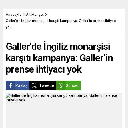
NATO’yu daha da
Kluge, düzenlediği çevrim içi
güçlendireceklerini” söyledi.
basın toplantısında, 6
Pekka Haavisto, Finlandiya
Şubat’ta meydana gelen
Anasayfa
Alt Manşet
Cumhurbaşkanı Sauli
Kahramanmaraş merkezli
Galler’de İngiliz monarşisi karşıtı kampanya: Galler’in prense ihtiyacı
Niinistö ve Başbakanı Sanna
depremlerle ilgili
yok
Marin’in NATO üyeliğine
açıklamalarda bulundu.
başvurulması niyetini ifade
Kluge, “DSÖ Avrupa
Galler’de İngiliz monarşisi
eden açıklamasından sonra
bölgesinde son...
Avrupa Parlamentosu Dış
karşıtı kampanya: Galler’in
İlişkiler Komitesi’nde
düzenlenen oturuma video
prense ihtiyacı yok
konferans yöntemiyle...
Paylaş
Tweetle
Gönder