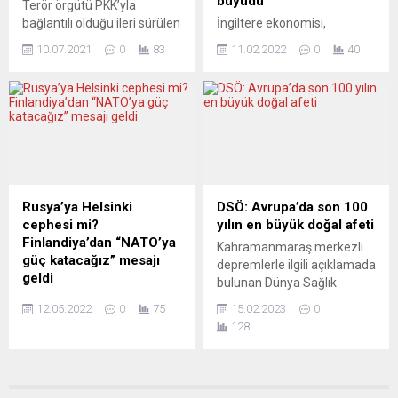
büyüdü
Terör örgütü PKK’yla
konuşan Melnyk,...
bağlantılı olduğu ileri sürülen
İngiltere ekonomisi,
Avrupa Demokratik Kürt
koronavirüs (Covid-19)
10.07.2021
0
83
11.02.2022
0
40
Toplum Kongresi’nin (KCDK-
salgını nedeniyle 2020
E) Almanya’nın Bergisch
yılındaki gerilemeyi tersine
Gladbach kentinde
çevirmeyi başardı. İngiliz
düzenlemek istediği toplantı
Ulusal İstatistik Dairesi
yasaklandı. Köln Emniyet
(ONS), İngiltere’nin 2021
Teşkilatı’ndan yapılan
yılına ilişkin Gayrisafi Yurt içi
açıklamada, KCDK-E’nin
Hasıla (GSYH) verilerini
Almanya’da yasaklı terör
yayımladı. Buna göre,
örgütü PKK ile bağı
İngiltere’de GSYH, 2021’de,
Rusya’ya Helsinki
DSÖ: Avrupa’da son 100
nedeniyle bir düğün
bir önceki yıla kıyasla yüzde
cephesi mi?
yılın en büyük doğal afeti
salonunda yapmak istediği
7,5 oranında genişledi. Söz
Finlandiya’dan “NATO’ya
Kahramanmaraş merkezli
toplantıya izin verilmeyeceği
konusu genişleme, 2020’de
güç katacağız” mesajı
depremlerle ilgili açıklamada
bildirildi. A.A.’nın haberine
GSYH’de yüzde 9,4’lük
geldi
bulunan Dünya Sağlık
göre, Köln Polis Teşkilatı...
daralmadan...
Finlandiya Dışişleri Bakanı
Örgütü (DSÖ) “Avrupa’da
12.05.2022
0
75
15.02.2023
0
Pekka Haavisto, ülkesinin
son 100 yılın en kötü doğal
128
NATO üyeliğine başvurma
afetine tanıklık ediyoruz”
niyetini beyan eden
ifadesini kullandı. Dünya
açıklamanın ardından,
Sağlık Örgütü’nün (DSÖ)
“gelecekteki müttefik olarak
Avrupa Direktörü Hans