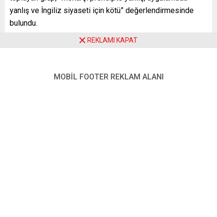
yanlış ve İngiliz siyaseti için kötü” değerlendirmesinde
bulundu.
Görsellerden birinde Galler Prensi unvanına sahip Prens
REKLAMI KAPAT
Charles’ın fotoğrafı ile “Galler’in prense ihtiyacı yok” yazısı
yer aldı. Diğerinde de ABD’de hakkında reşit olmayan
MOBİL FOOTER REKLAM ALANI
birine karşı cinsel saldırı suçlamasıyla dava açılan Prens
Andrew’in fotoğrafıyla “Kimse yasalardan üstün olmamalı”
ifadesine ver verildi.
Ancak İngiltere’ye birlik yanlısı Galler Muhafazakâr Parti
lideri Andrew Davies ise kampanyanın “Galler kamuoyunun
görüşünü yansıtmadığını” öne sürdü.
Monarşinin kaldırılması çağrısı yapan grubun internet
sitesinde, “sürekli devam eden bir kamu görevinin her tür
demokratik ilkeye aykırı olduğu” savunuluyor.
YENİ POSTA – LONDRA