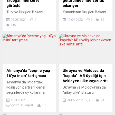
Erdoğan Merkel’le
götürülmesinde zorluk
görüştü
çıkarıyor
Türkiye Dışişleri Bakanı
Yunanistan Dışişleri Bakanı
Mevlüt Çavuşoğlu’nun Berlin
Nikos Dendias, Rusya’nın
06.05.2021
0
11.04.2022
0
62
temasları öncesinde
Ukrayna’ya insan yardım
119
Türkiye Cumhurbaşkanı
götürülmesinde zorluklar
Recep Tayyip Erdoğan,
çıkardığını bildirdi.
Almanya Başbakanı Angela
Lüksemburg’da düzenlenen
Merkel ile bir video
Avrupa Birliği (AB) Dışişleri
konferans görüşmesi
Bakanları Toplantısı girişinde
gerçekleştirdi. Türkiye-
gazetecilere açıklamada
Almanya ilişkileri ve bölgesel
bulunan Dendias, Ukrayna,
konuların ele alındığı
Batı Balkanlar ve Libya
görüşmede Erdoğan,
konularının gündemde
Almanya’da “seçme yaşı
Ukrayna ve Moldova da
Türkiye-Avrupa Birliği
olduğunu söyledi. Dendias,
16’ya insin” tartışması
“kapıda”: AB üyeliği için
ilişkilerinde yakalanan
mevkidaşlarını 3 Nisan’da
bekleyen ülke sayısı arttı
Almanya’da iktidardaki
ivmenin kaybolmaması
Odessa’ya yaptığı ziyaret
koalisyon partileri, genel
Ukrayna ve Moldova’nın da
gerektiğini ifade etti.
hakkında bilgilendireceğini
seçimlerde oy kullanma
“aday ülke” statüsü
Cumhurbaşkanlığı İletişim
belirterek “Yunanistan’ın
yaşını 18’den 16’ya
almasıyla 27 üyeli Avrupa
Başkanlığından yapılan
Odessa ve Mariupol’e...
10.06.2023
24.06.2022
0
73
düşürmek istiyor. Birçok
Birliği’ne (AB) katılmayı
açıklamaya göre, Erdoğan-
yorumlar kapalı
105
genç bu fikre sıcak bakıyor,
bekleyen ülkelerin sayısı
Merkel görüşmesinde
ancak bu fikri
7’ye çıktı. Bu adayların “en
Türkiye-Almanya...