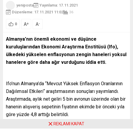
yeniposta
Yayınlama: 17.11.2021
Düzenleme: 17.11.2021 11:02
36
A
A
+
-
0
Almanya’nın önemli ekonomi ve düşünce
kuruluşlarından Ekonomi Araştırma Enstitüsü (Ifo),
ülkedeki yükselen enflasyonun zengin haneleri yoksul
hanelere göre daha ağır vurduğunu iddia etti.
Ifo’nun Almanya’da “Mevcut Yüksek Enflasyon Oranlarının
Dağılımsal Etkileri“ araştırmasının sonuçları yayımlandı.
Araştırmada, aylık net geliri 5 bin avronun üzerinde olan bir
hanenin alışveriş sepetinin fiyatının ekimde bir önceki yıla
göre yüzde 4,8 arttığı belirtildi.
REKLAMI KAPAT
Aylık 1300 avrodan az kazanan haneler için artışın yıllık
yüzde 4 olduğu ifade edilen araştırmada, ülkede ortalama