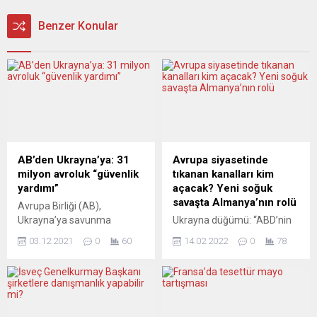
Benzer Konular
AB’den Ukrayna’ya: 31
Avrupa siyasetinde
milyon avroluk “güvenlik
tıkanan kanalları kim
yardımı”
açacak? Yeni soğuk
savaşta Almanya’nın rolü
Avrupa Birliği (AB),
Ukrayna’ya savunma
Ukrayna düğümü: “ABD’nin
alanında güçlendirme ve
adeta çözümsüzlüklere
03.12.2021
0
60
14.02.2022
0
78
barışa katkı amacıyla 31
yatırım yaparak, yeni bir
milyon avroluk yardım
soğuk savaşa yol açtığı
yapacağını duyurdu. AB
görülüyor. Tüm aksi yöndeki
Konseyi’nden yapılan yazılı
anlaşmalara, verdiği sözlere
açıklamaya göre, yardımlar
rağmen ve müttefiklerine