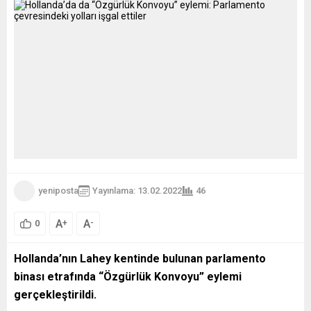
yeniposta
Yayınlama: 13.02.2022
46
A
A
+
-
0
Hollanda’nın Lahey kentinde bulunan parlamento
binası etrafında “Özgürlük Konvoyu” eylemi
gerçekleştirildi.