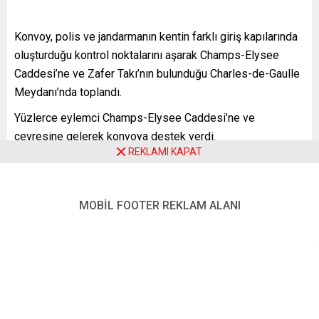
Konvoy, polis ve jandarmanın kentin farklı giriş kapılarında
oluşturduğu kontrol noktalarını aşarak Champs-Elysee
Caddesi’ne ve Zafer Takı’nın bulunduğu Charles-de-Gaulle
Meydanı’nda toplandı.
Yüzlerce eylemci Champs-Elysee Caddesi’ne ve
çevresine gelerek konvoya destek verdi.
REKLAMI KAPAT
Hükümetin Covid-19 kısıtlamalarına ve aşı kartı
uygulamasına tepki gösteren göstericiler hükümet karşıtı
sloganlar attı, pankartlar taşıdı.
MOBİL FOOTER REKLAM ALANI
Meydandan uzaklaşma çağrılarına uymayan göstericilere
biber gazıyla müdahale eden polisin bazı eylemcilere
copla sert müdahalede bulunduğu da görüldü.
Fransa İçişleri Bakanı Gerald Darmanin, Twitter hesabından
yaptığı açıklamada, yasaklanan gösteriye katıldıkları