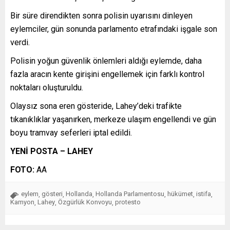
Bir süre direndikten sonra polisin uyarısını dinleyen
eylemciler, gün sonunda parlamento etrafındaki işgale son
verdi.
Polisin yoğun güvenlik önlemleri aldığı eylemde, daha
fazla aracın kente girişini engellemek için farklı kontrol
noktaları oluşturuldu.
Olaysız sona eren gösteride, Lahey’deki trafikte
tıkanıklıklar yaşanırken, merkeze ulaşım engellendi ve gün
boyu tramvay seferleri iptal edildi.
YENİ POSTA – LAHEY
FOTO:
AA
eylem
gösteri
Hollanda
Hollanda Parlamentosu
hükümet
istifa
,
,
,
,
,
,
Kamyon
Lahey
Özgürlük Konvoyu
protesto
,
,
,