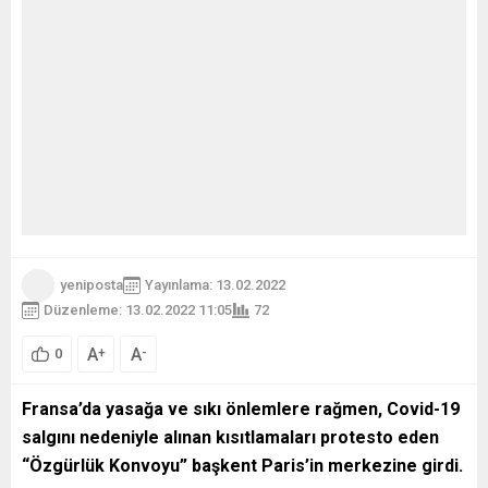
yeniposta
Yayınlama: 13.02.2022
Düzenleme: 13.02.2022 11:05
72
A
A
+
-
0
Fransa’da yasağa ve sıkı önlemlere rağmen, Covid-19
salgını nedeniyle alınan kısıtlamaları protesto eden
“Özgürlük Konvoyu” başkent Paris’in merkezine girdi.