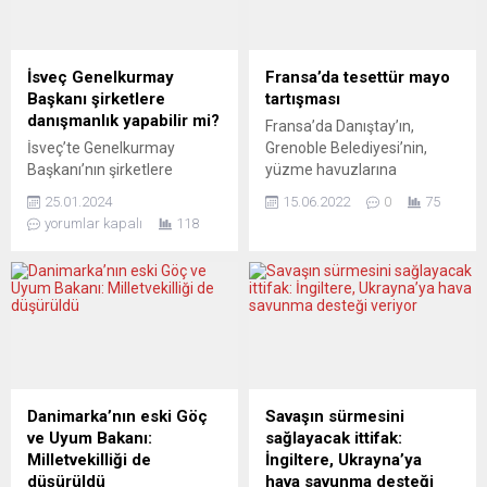
Ukrayna’nın yanı sıra
danışmaya tenezzül
Gürcistan, Moldova ve
etmeden NATO’yu doğuya
Mali’yi içeriyor. Yardımlar
doğru genişletmeyi
söz konusu ülkelerde askeri
sürdürerek, Rusya’nın
İsveç Genelkurmay
Fransa’da tesettür mayo
kapasiteyi ve savunmayı
patlamaya hazır bir barut
Başkanı şirketlere
tartışması
güçlendirerek barışı
fıçısı haline gelmesine yol
danışmanlık yapabilir mi?
Fransa’da Danıştay’ın,
desteklemeyi hedefliyor.
açtı.” Avrupa, son
İsveç’te Genelkurmay
Grenoble Belediyesi’nin,
Ukrayna’ya özellikle acil
zamanların en büyük krizini
Başkanı’nın şirketlere
yüzme havuzlarına
durumlarda kullanılacak...
yaşıyor. Rusya...
danışmanlık yapması
kadınların tesettürlü
25.01.2024
15.06.2022
0
75
konusu gündemde büyük
mayoyla girebilmesine izin
yorumlar kapalı
118
tartışmalara neden oldu.
veren düzenlemenin askıya
Micael Bydén, İsveç
alınmasına ilişkin itirazına
emniyetine bağlı ulusal
yönelik kararı gelecek
operasyonlar müdürlüğünün
günlerde vermesi
eski yöneticisi Linda Staaf
bekleniyor. Danıştay’da
ile birlikte savunma
Grenoble kentinin yüzme
konularında danışmanlık
havuzlarına kadınların
veren bir şirket kurarak, bu
tesettürlü mayoyla
şirketi silahlı kuvvetlerin
girebilmesine izin veren
Danimarka’nın eski Göç
Savaşın sürmesini
karargâhında faaliyete
düzenlemenin askıya
ve Uyum Bakanı:
sağlayacak ittifak:
geçirmiş durumda. İsveç
alınmasına yönelik Grenoble
Milletvekilliği de
İngiltere, Ukrayna’ya
basını, durumun ciddiyetini
Belediyesi’nin itirazını
düşürüldü
hava savunma desteği