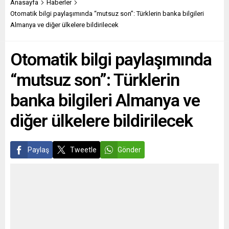
sığınmacının başvurusunu
Weinachsmarkt’ta sahne
Anasayfa
Haberler
kabul ederek oturma izni
alan Aynur Cronauer
Otomatik bilgi paylaşımında “mutsuz son”: Türklerin banka bilgileri
verdi. Hıristiyan Demokrat ve
yönetimindeki 3K Müzik
Almanya ve diğer ülkelere bildirilecek
Sosyal Birlik...
Atölyesi’nin şarkılarına
meydanı dolduranlar eşlik
Otomatik bilgi paylaşımında
etti. Köln ve çevresinin
tanınmış şarkıcılarından...
“mutsuz son”: Türklerin
banka bilgileri Almanya ve
diğer ülkelere bildirilecek
Paylaş
Tweetle
Gönder