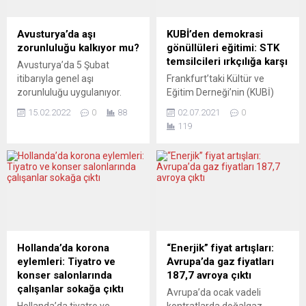
Avusturya’da aşı
KUBİ’den demokrasi
zorunluluğu kalkıyor mu?
gönüllüleri eğitimi: STK
temsilcileri ırkçılığa karşı
Avusturya’da 5 Şubat
itibarıyla genel aşı
Frankfurt’taki Kültür ve
zorunluluğu uygulanıyor.
Eğitim Derneği’nin (KUBİ)
Nüfuzlu eyalet yöneticileri,
başlattığı “demokrasi için
15.02.2022
0
88
02.07.2021
0
Viyana hükümetinden aşı
gönüllüler“ eğitimine ırkçılığa
119
zorunluluğunu kaldırma
karşı angajmanlarını
çağrısında bulunuyor.
güçlendirmek isteyen
Omicron varyantıyla birlikte
göçmen örgütlerinin
hastalık önceki Covid
temsilcileri katılabilecek.
varyantlarına nazaran daha
Frankfurt Kültür ve Eğitim
az şiddetle seyrettiğinden
Derneği (KUBİ) ırkçılık,
Şansölye Karl Nehammer de
antisemitizm, İslamofobi ve
tedbirleri gevşetmeye
aşırılığa karşı demokrasinin
başlattı. Artık bir uzmanlar
gelişimine katkıda
Hollanda’da korona
“Enerjik” fiyat artışları:
komisyonunun vereceği
bulunacak gönüllüler
eylemleri: Tiyatro ve
Avrupa’da gaz fiyatları
karar bekleniyor. KLEINE
eğitimine başlıyor. KUBİ’nin
konser salonlarında
187,7 avroya çıktı
ZEITUNG (Avusturya)
eğitim çalışmalarına
çalışanlar sokağa çıktı
Avrupa’da ocak vadeli
MAHCUP...
Frankfurt ile Rhein-Main
Hollanda’da tiyatro ve
kontratlarda doğalgaz