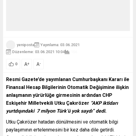
yeniposta
Yayınlama: 03.06.2021
Düzenleme: 03.06.2021 10:04
166
A
A
+
-
0
Resmi Gazete’de yayımlanan Cumhurbaşkanı Kararı ile
Finansal Hesap Bilgilerinin Otomatik Değişimine ilişkin
anlaşmanın yürürlüğe girmesinin ardından CHP
Eskişehir Milletvekili Utku Çakırözer
“AKP iktidarı
yurtdışındaki 7 milyon Türk’ü yok saydı” dedi.
Utku Çakırözer hatadan dönülmesini ve otomatik bilgi
paylaşımının ertelenmesini bir kez daha dile getirdi.