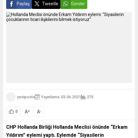
Paylaş
Tweetle
Gönder
yeniposta
Yayınlama: 03.06.2021
275
A
A
+
-
0
CHP Hollanda Birliği Hollanda Meclisi önünde “Erkam
Yıldırım” eylemi yaptı. Eylemde “Siyasilerin