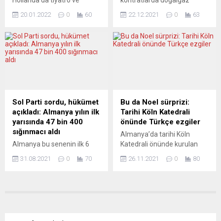
bölgesindeki göçmen
konser salonu çalışanları
fiyatları megavatsaat
dernekleri ve kuruluşlarının...
20.01.2022
0
60
22.12.2021
0
63
hükümetin kültür ve eğlence
başına 187,7 avrodan işlem
sektörüne yönelik Covid-19
gördü. Avrupa’da derinliği
kısıtlamalarını protesto etti.
en fazla olan Hollanda
Ülke çapındaki 70 kadar
merkezli sanal doğalgaz
tiyatro ve konser salonu,
ticaret noktası TTF’de işlem
hükümet tarafından
gören ocak vadeli
kapatılmalarına rağmen bir
kontratların fiyatı bugün
günlüğüne berber ya da
yaklaşık yüzde 34 yükseldi.
spor salonuna
Ocak vadeli doğal gaz
Sol Parti sordu, hükümet
Bu da Noel sürprizi:
dönüştürülerek kapıları
kontratları fiyatı gün içinde
açıkladı: Almanya yılın ilk
Tarihi Köln Katedrali
ziyaretçilere açıldı.
187,7 avro seviyesine kadar
yarısında 47 bin 400
önünde Türkçe ezgiler
Amsterdam’daki
çıktıktan sonra...
sığınmacı aldı
Almanya’da tarihi Köln
Concertgebouw’da (Konser
Almanya bu senenin ilk 6
Katedrali önünde kurulan
Salonu) klasik müzik
ayında 47 bin 400 mülteciyi
Noel pazarında ilk kez bir
dinletisi esnasında iki kişiye
31.08.2021
0
70
26.11.2021
0
80
resmen kabul etti. 7 bin 360
Türk müzik grubu sahne
saç...
kişi sınır dışı edilirken, 4 bin
alarak Türkçe ve diğer
374 kişi kendi isteğiyle
dillerde Noel şarkıları
ülkesine döndü. Federal
seslendirdi. Şehrin en
Almanya, 2021 yılının ilk altı
önemli Noel pazarlarından
ayında 47 bin 400
Kölner Dom