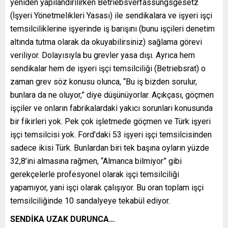
yeniden yapılandırılırken Betriebsverfassungsgesetz
(İşyeri Yönetmelikleri Yasası) ile sendikalara ve işyeri işçi
temsilciliklerine işyerinde iş barışını (bunu işçileri denetim
altında tutma olarak da okuyabilirsiniz) sağlama görevi
veriliyor. Dolayısıyla bu grevler yasa dışı. Ayrıca hem
sendikalar hem de işyeri işçi temsilciliği (Betriebsrat) o
zaman grev söz konusu olunca, “Bu iş bizden sorulur,
bunlara da ne oluyor,” diye düşünüyorlar. Açıkçası, göçmen
işçiler ve onların fabrikalardaki yakıcı sorunları konusunda
bir fikirleri yok. Pek çok işletmede göçmen ve Türk işyeri
işçi temsilcisi yok. Ford’daki 53 işyeri işçi temsilcisinden
sadece ikisi Türk. Bunlardan biri tek başına oyların yüzde
32,8’ini almasına rağmen, “Almanca bilmiyor” gibi
gerekçelerle profesyonel olarak işçi temsilciliği
yapamıyor, yani işçi olarak çalışıyor. Bu oran toplam işçi
temsilciliğinde 10 sandalyeye tekabül ediyor.
SENDİKA UZAK DURUNCA…