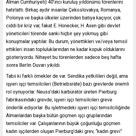
Alman Cumhuriyeti) 40’ıncı kuruluş yıldönümü törenlerini
hatırlattı. Birkaç aydır insanlar Çekoslovakya, Romanya,
Polonya ve başka ülkeler üzerinden batıya kaçıyor, çok
ciddi bir kriz var, fakat E. Honecker, H. Axen gibi devlet
yöneticileri törende sanki hiçbir şey yokmuş gibi
konuşmalar yaptılar. Bu durum, yönettikleri ve/veya temsil
ettikleri insan topluluklarından ne kadar kopuk olduklarını
gösteriyordu. Nihayet bu törenlerden sadece beş hafta
sonra Berlin Duvarı yıkıldı.
Tabii ki farklı örnekler de var. Sendika yetkilileri değil, ama
işyeri işçi temsilcileri (Betriebsräte) bazı grevlerde önemli
rol oynuyorlar. Neuss’daki karbüratör üreten Pierburg
fabrikasındaki grevde, işyeri işçi temsilcileri greve
önderlik ediyorlar. Bu işletmedeki işyeri işçi temsilciliğinde
Almanlardan başka bütün göçmen işçi gruplarından
temsilciler var. Çalışanlarının büyük çoğunluğu göçmen
kadın işçilerden oluşan Pierburg’daki grev, “kadın grevi”