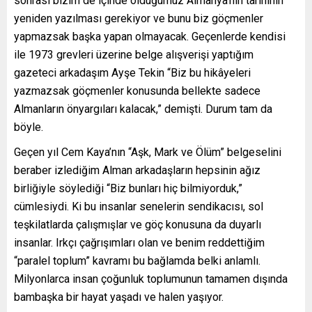
sonrası bizim de içinde olduğumuz Almanya’nın tarihinin
yeniden yazılması gerekiyor ve bunu biz göçmenler
yapmazsak başka yapan olmayacak. Geçenlerde kendisi
ile 1973 grevleri üzerine belge alışverişi yaptığım
gazeteci arkadaşım Ayşe Tekin “Biz bu hikâyeleri
yazmazsak göçmenler konusunda bellekte sadece
Almanların önyargıları kalacak,” demişti. Durum tam da
böyle.
Geçen yıl Cem Kaya’nın “Aşk, Mark ve Ölüm” belgeselini
beraber izlediğim Alman arkadaşların hepsinin ağız
birliğiyle söylediği “Biz bunları hiç bilmiyorduk,”
cümlesiydi. Ki bu insanlar senelerin sendikacısı, sol
teşkilatlarda çalışmışlar ve göç konusuna da duyarlı
insanlar. Irkçı çağrışımları olan ve benim reddettiğim
“paralel toplum” kavramı bu bağlamda belki anlamlı.
Milyonlarca insan çoğunluk toplumunun tamamen dışında
bambaşka bir hayat yaşadı ve halen yaşıyor.