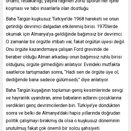
ortamı, fedakârlığı, yaşına rağmen zorlu sporun her işine
koşması ve tabii insanlarla olan dostluğu.
Baha Targün kuşkusuz Türkiye’de 1968 hareketi ve onun
getirdiği devrimci dalgadan etkilenmiş birisi. 1970lerde
okumak için Almanya’ya geldiğinde bağımsız bir devrimci.
O zamanlar bir örgütle irtibatı var, fakat örgütün üyesi değil.
Onu örgüte kazandırmaya çalışan Ford grevinde de
beraber olduğu Alman arkadaşı onun bağımsız ruhlu birisi
olduğunu, örgüte girmediğini anlatıyor. Evindeki mutfakta
saatlerce tartışmadan sonra, “Hadi sen de örgüte üye ol,
dediğimde bana sadece gülümsedi,” diye anlatıyor.
Baha Targün kuşağının toplumun geniş kesimlerinde sevgi
ve hayranlık uyandıran, anne babaların adlarını çocuklarına
verdikleri genç devrimcilerden biri. Türkiye’ye döndükten
sonra ve belki de Almanya’daki hapis yıllarında doğrudan
politik çalışmayı bırakmış da olsa o kuşkusuz döneminin
unutulmuş fakat çok önemli bir solcu şahsiyeti.