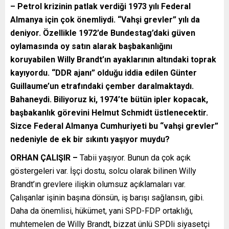
– Petrol krizinin patlak verdiği 1973 yılı Federal
Almanya için çok önemliydi. “Vahşi grevler” yılı da
deniyor. Özellikle 1972’de Bundestag’daki güven
oylamasında oy satın alarak başbakanlığını
koruyabilen Willy Brandt’ın ayaklarının altındaki toprak
kayıyordu. “DDR ajanı” olduğu iddia edilen Günter
Guillaume’un etrafındaki çember daralmaktaydı.
Bahaneydi. Biliyoruz ki, 1974’te bütün ipler kopacak,
başbakanlık görevini Helmut Schmidt üstlenecektir.
Sizce Federal Almanya Cumhuriyeti bu “vahşi grevler”
nedeniyle de ek bir sıkıntı yaşıyor muydu?
ORHAN ÇALIŞIR –
Tabii yaşıyor. Bunun da çok açık
göstergeleri var. İşçi dostu, solcu olarak bilinen Willy
Brandt’ın grevlere ilişkin olumsuz açıklamaları var.
Çalışanlar işinin başına dönsün, iş barışı sağlansın, gibi.
Daha da önemlisi, hükümet, yani SPD-FDP ortaklığı,
muhtemelen de Willy Brandt, bizzat ünlü SPDli siyasetçi