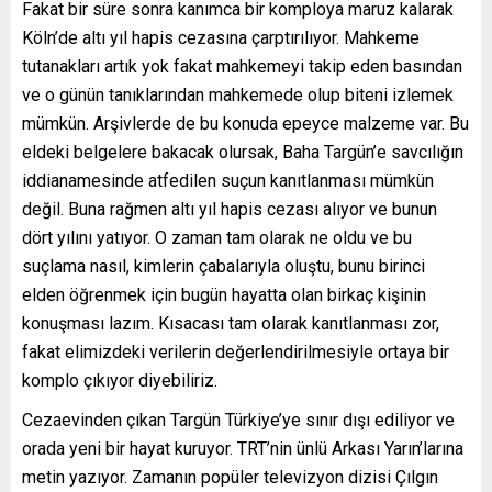
Fakat bir süre sonra kanımca bir komploya maruz kalarak
Köln’de altı yıl hapis cezasına çarptırılıyor. Mahkeme
tutanakları artık yok fakat mahkemeyi takip eden basından
ve o günün tanıklarından mahkemede olup biteni izlemek
mümkün. Arşivlerde de bu konuda epeyce malzeme var. Bu
eldeki belgelere bakacak olursak, Baha Targün’e savcılığın
iddianamesinde atfedilen suçun kanıtlanması mümkün
değil. Buna rağmen altı yıl hapis cezası alıyor ve bunun
dört yılını yatıyor. O zaman tam olarak ne oldu ve bu
suçlama nasıl, kimlerin çabalarıyla oluştu, bunu birinci
elden öğrenmek için bugün hayatta olan birkaç kişinin
konuşması lazım. Kısacası tam olarak kanıtlanması zor,
fakat elimizdeki verilerin değerlendirilmesiyle ortaya bir
komplo çıkıyor diyebiliriz.
Cezaevinden çıkan Targün Türkiye’ye sınır dışı ediliyor ve
orada yeni bir hayat kuruyor. TRT’nin ünlü Arkası Yarın’larına
metin yazıyor. Zamanın popüler televizyon dizisi Çılgın