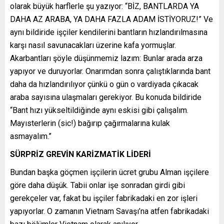
olarak büyük harflerle şu yazıyor: “BİZ, BANTLARDA YA
DAHA AZ ARABA, YA DAHA FAZLA ADAM İSTİYORUZ!” Ve
aynı bildiride işçiler kendilerini bantların hızlandırılmasına
karşı nasıl savunacakları üzerine kafa yormuşlar.
Akarbantları şöyle düşünmemiz lazım: Bunlar arada arza
yapıyor ve duruyorlar. Onarımdan sonra çalıştıklarında bant
daha da hızlandırılıyor çünkü o gün o vardiyada çıkacak
araba sayısına ulaşmaları gerekiyor. Bu konuda bildiride
“Bant hızı yükseltildiğinde aynı eskisi gibi çalışalım.
Mayısterlerin (sic!) bağırıp çağırmalarına kulak
asmayalım.”
SÜRPRİZ GREVİN KARİZMATİK LİDERİ
Bundan başka göçmen işçilerin ücret grubu Alman işçilere
göre daha düşük. Tabii onlar işe sonradan girdi gibi
gerekçeler var, fakat bu işçiler fabrikadaki en zor işleri
yapıyorlar. O zamanın Vietnam Savaşı’na atfen fabrikadaki