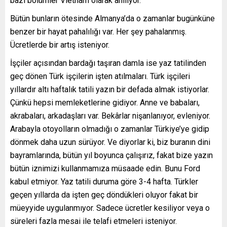
bazı bölümler Vietnam olarak anılıyor.
Bütün bunların ötesinde Almanya’da o zamanlar bugünküne
benzer bir hayat pahalılığı var. Her şey pahalanmış.
Ücretlerde bir artış isteniyor.
İşçiler açısından bardağı taşıran damla ise yaz tatilinden
geç dönen Türk işçilerin işten atılmaları. Türk işçileri
yıllardır altı haftalık tatili yazın bir defada almak istiyorlar.
Çünkü hepsi memleketlerine gidiyor. Anne ve babaları,
akrabaları, arkadaşları var. Bekârlar nişanlanıyor, evleniyor.
Arabayla otoyolların olmadığı o zamanlar Türkiye’ye gidip
dönmek daha uzun sürüyor. Ve diyorlar ki, biz buranın dini
bayramlarında, bütün yıl boyunca çalışırız, fakat bize yazın
bütün iznimizi kullanmamıza müsaade edin. Bunu Ford
kabul etmiyor. Yaz tatili duruma göre 3-4 hafta. Türkler
geçen yıllarda da işten geç döndükleri oluyor fakat bir
müeyyide uygulanmıyor. Sadece ücretler kesiliyor veya o
süreleri fazla mesai ile telafi etmeleri isteniyor.