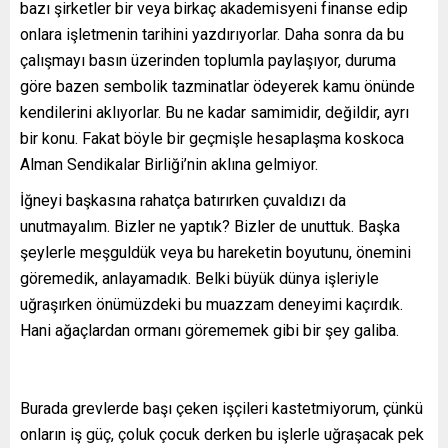
bazı şirketler bir veya birkaç akademisyeni finanse edip
onlara işletmenin tarihini yazdırıyorlar. Daha sonra da bu
çalışmayı basın üzerinden toplumla paylaşıyor, duruma
göre bazen sembolik tazminatlar ödeyerek kamu önünde
kendilerini aklıyorlar. Bu ne kadar samimidir, değildir, ayrı
bir konu. Fakat böyle bir geçmişle hesaplaşma koskoca
Alman Sendikalar Birliği’nin aklına gelmiyor.
İğneyi başkasına rahatça batırırken çuvaldızı da
unutmayalım. Bizler ne yaptık? Bizler de unuttuk. Başka
şeylerle meşguldük veya bu hareketin boyutunu, önemini
göremedik, anlayamadık. Belki büyük dünya işleriyle
uğraşırken önümüzdeki bu muazzam deneyimi kaçırdık.
Hani ağaçlardan ormanı görememek gibi bir şey galiba.
Burada grevlerde başı çeken işçileri kastetmiyorum, çünkü
onların iş güç, çoluk çocuk derken bu işlerle uğraşacak pek