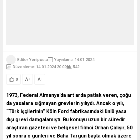
Editor Yeniposta
Yayınlama: 14.01.2024
Düzenleme: 14.01.2024 20:09
542
A
A
+
-
0
1973, Federal Almanya’da art arda patlak veren, çoğu
da yasalara sığmayan grevlerin yılıydı. Ancak o yılı,
“Türk işçilerinin” Köln Ford fabrikasındaki ünlü yasa
dışı grevi damgalamıştı. Bu konuyu uzun bir süredir
araştıran gazeteci ve belgesel filmci Orhan Çalışır, 50
yıl sonra o günleri ve Baha Targün başta olmak üzere