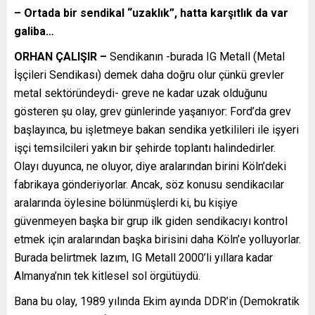
– Ortada bir sendikal “uzaklık”, hatta karşıtlık da var
galiba…
ORHAN ÇALIŞIR –
Sendikanın -burada IG Metall (Metal
İşçileri Sendikası) demek daha doğru olur çünkü grevler
metal sektöründeydi- greve ne kadar uzak olduğunu
gösteren şu olay, grev günlerinde yaşanıyor: Ford’da grev
başlayınca, bu işletmeye bakan sendika yetkilileri ile işyeri
işçi temsilcileri yakın bir şehirde toplantı halindedirler.
Olayı duyunca, ne oluyor, diye aralarından birini Köln’deki
fabrikaya gönderiyorlar. Ancak, söz konusu sendikacılar
aralarında öylesine bölünmüşlerdi ki, bu kişiye
güvenmeyen başka bir grup ilk giden sendikacıyı kontrol
etmek için aralarından başka birisini daha Köln’e yolluyorlar.
Burada belirtmek lazım, IG Metall 2000’li yıllara kadar
Almanya’nın tek kitlesel sol örgütüydü.
Bana bu olay, 1989 yılında Ekim ayında DDR’in (Demokratik