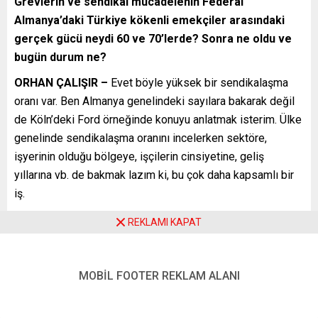
Grevlerin ve sendikal mücadelenin Federal
Almanya’daki Türkiye kökenli emekçiler arasındaki
gerçek gücü neydi 60 ve 70’lerde? Sonra ne oldu ve
bugün durum ne?
ORHAN ÇALIŞIR –
Evet böyle yüksek bir sendikalaşma
oranı var. Ben Almanya genelindeki sayılara bakarak değil
de Köln’deki Ford örneğinde konuyu anlatmak isterim. Ülke
genelinde sendikalaşma oranını incelerken sektöre,
işyerinin olduğu bölgeye, işçilerin cinsiyetine, geliş
yıllarına vb. de bakmak lazım ki, bu çok daha kapsamlı bir
iş.
Ford’da Ağustos 1973’te grev başladığında Türk işçilerin
REKLAMI KAPAT
yüzde 90’ı sendikalı. Bu oran Almanlarda yüzde 50. Tabii
bunun şöyle bir nedeni de var: Bizim vatandaşlar her ne
kadar Sirkeci’den ceplerinde iş mukavelesiyle yola çıkmış
MOBİL FOOTER REKLAM ALANI
da olsalar fabrikaya işe girerken yapılması gereken bazı
işlemler var. Tabii sendikaların -yukarıda konuştuğumuz