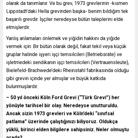
olarak da tanımlanır. Ve bu grev, 1973 grevlerinin -kısmen
Lippstadt’daki Hella grevinden başka- benim bildiğim tek
başarılı grevdir. İşçiler neredeyse bütün taleplerini elde
etmişlerdir.
Yanlış anlamaları önlemek ve yiğidin hakkını da yiğide
vermek için: Bir bütün olarak değil, fakat tekil veya küçük
gruplar halinde işyeri işçi temsilcileri (Betriebsräte) ve
işletmedeki sendikanın işçi temsilcileri (Vertrauensleute),
Bielefeld-Brachwede’deki Rheinstahl fabrikasında olduğu
gibi grevin içinde yer almışlar ve büyük katkıda
bulunmuşlardır.
– 50 yıl önceki Köln Ford Grevi (“Türk Grevi”) her
yönüyle tarihsel bir olay. Neredeyse unutturuldu.
Ancak sizin 1973 grevleri ve Köln’deki “sınıfsal
patlama” üzerinde çalıştığınızı biliyoruz. Oldukça
yüklü, birinci elden bilgilere sahipsiniz. Neler olmuştu
orada?