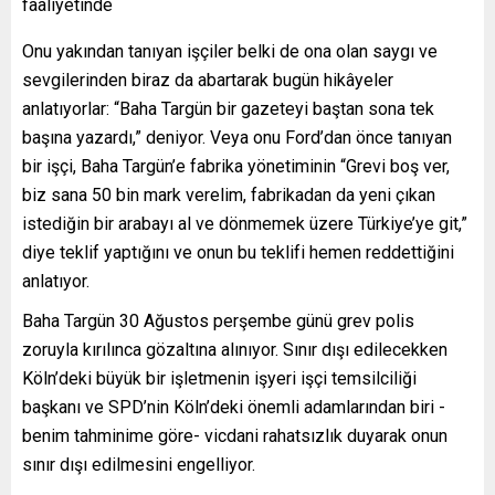
faaliyetinde
Onu yakından tanıyan işçiler belki de ona olan saygı ve
sevgilerinden biraz da abartarak bugün hikâyeler
anlatıyorlar: “Baha Targün bir gazeteyi baştan sona tek
başına yazardı,” deniyor. Veya onu Ford’dan önce tanıyan
bir işçi, Baha Targün’e fabrika yönetiminin “Grevi boş ver,
biz sana 50 bin mark verelim, fabrikadan da yeni çıkan
istediğin bir arabayı al ve dönmemek üzere Türkiye’ye git,”
diye teklif yaptığını ve onun bu teklifi hemen reddettiğini
anlatıyor.
Baha Targün 30 Ağustos perşembe günü grev polis
zoruyla kırılınca gözaltına alınıyor. Sınır dışı edilecekken
Köln’deki büyük bir işletmenin işyeri işçi temsilciliği
başkanı ve SPD’nin Köln’deki önemli adamlarından biri -
benim tahminime göre- vicdani rahatsızlık duyarak onun
sınır dışı edilmesini engelliyor.