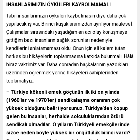
İNSANLARIMIZIN ÖYKÜLERİ KAYBOLMAMALI
Tabii insanlarımızın öyküleri kaybolmasın diye daha çok
yapılacak iş var. Birinci kuşak aramızdan ayrılıyor maalesef.
Çalışmalar sırasındaki yaşadığım en acı olay konuşmaya
gittiğim bazı insanların sağlık sorunları nedeniyle
kendilerini anlatamaması oldu. Onun için eli kalem tutan
herkes bu hikâyelerin toplanmasına katkıda bulunmalı. Hâlâ
biraz vaktimiz var. Daha sonradan başkalarının yazdıkları
üzerinden öğrenmek yerine hikâyeleri sahiplerinden
toplamalıyız.
– Türkiye kökenli emek göçünün ilk iki on yılında
(1960’lar ve 1970’ler) sendikalaşma oranının çok
yüksek olduğunu belirtiyorsunuz. Türkiye’den kopup
gelen bu insanlar, herhalde solculuklarından ötürü
sendikalı olmadılar. O yılların Türkiyeli emekçilerinde
sizce neden böyle yüksek bir örgütlülük bilinci vardı?