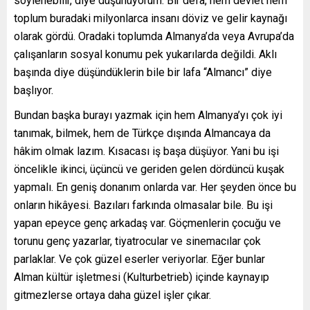
söylenebilir, diye düşünüyorum. Bir defa, hem devlet hem
toplum buradaki milyonlarca insanı döviz ve gelir kaynağı
olarak gördü. Oradaki toplumda Almanya’da veya Avrupa’da
çalışanların sosyal konumu pek yukarılarda değildi. Aklı
başında diye düşündüklerin bile bir lafa “Almancı” diye
başlıyor.
Bundan başka burayı yazmak için hem Almanya’yı çok iyi
tanımak, bilmek, hem de Türkçe dışında Almancaya da
hâkim olmak lazım. Kısacası iş başa düşüyor. Yani bu işi
öncelikle ikinci, üçüncü ve geriden gelen dördüncü kuşak
yapmalı. En geniş donanım onlarda var. Her şeyden önce bu
onların hikâyesi. Bazıları farkında olmasalar bile. Bu işi
yapan epeyce genç arkadaş var. Göçmenlerin çocuğu ve
torunu genç yazarlar, tiyatrocular ve sinemacılar çok
parlaklar. Ve çok güzel eserler veriyorlar. Eğer bunlar
Alman kültür işletmesi (Kulturbetrieb) içinde kaynayıp
gitmezlerse ortaya daha güzel işler çıkar.