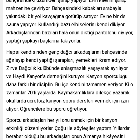
bahçesindeki üzümden şarap yapıyor. Evin kilerini şarap
mahzenine çeviriyor. Bahçesindeki kabakları arabayla
yakındaki bir yol kavşağına götürüp satıyor. Evine bir de
sauna yapıyor. Kullandığı bazı elbiselerini kendi dikiyor.
Arkadaşlarından bazıları hâlâ onun diktiği pantolonu giyiyor,
yaptığı şapkayı başlarına takıyorlar.
Hepsi kendisinden genç dağcı arkadaşlarını bahçesinde
ağırlayıp kendi yaptığı şarapları, yemekleri ikram ediyor.
Zirve Dağcılık kulübünde anlaşmazlık yaşayarak ayrılıyor
ve Haydi Kanyon’a derneğini kuruyor. Kanyon sporculuğu
daha farklı bir disiplin. Bu işe kendini tamamen veriyor. Ki o
zamanlar 70’li yaşlarda. Kaymakamlıklara dilekçe yazarak
okullarda ücretsiz kanyon sporu dersleri vermek için izin
alıyor. Öğrencilere bu sporu öğretiyor.
Sporcu arkadaşları her yıl onu anmak için bir kanyon
etkinliği düzenliyorlar. Çoğu ile söyleşiler yaptım. Yıllardır
beraber olduğu bu arkadaşları onun Almanya hikâyesini