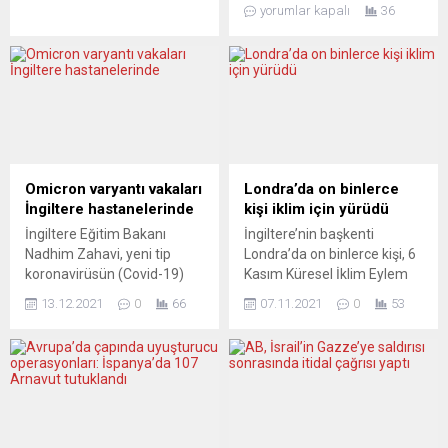
kadar Afganistan’dan
eleştirel politika ve medya
yorumlar kapalı
36
çıkarmak istedikleri kişilerin
analiz platformlarından
hepsini tahliye
NachDenkSeiten’de
edemeyeceklerini söyledi.
yayımlanan bir
Heiko Maas, Bild gazetesinin
değerlendirme, Avrupa’daki
televizyon kanalında yaptığı
hızlı silahlanma
açıklamada, Afganistan’dan
politikalarının temel
tahliye operasyonu 31
gerekçelerinden biri olan
Ağustos’a kadar veya birkaç
“Rusya tehdidi” söylemini
gün fazla sürse bile bu
sert biçimde sorguladı.
Omicron varyantı vakaları
Londra’da on binlerce
sürenin Almanya veya
Gazeteci ve siyaset
İngiltere hastanelerinde
kişi iklim için yürüdü
ABD’nin ülkeden çıkarmak
yorumcusu Jens Berger, son
İngiltere Eğitim Bakanı
İngiltere’nin başkenti
istediği kişilerin tahliye
yazısında Greenpeace
Nadhim Zahavi, yeni tip
Londra’da on binlerce kişi, 6
edilmesi için yetmeyeceğini
tarafından hazırlanan
koronavirüsün (Covid-19)
Kasım Küresel İklim Eylem
belirtti....
“Europa allein zu Haus?”
Omicron varyantı vakalarının
Gününde gösteri
başlıklı araştırmaya dikkat
13.12.2021
0
66
07.11.2021
0
53
hastanelerde tedavi
düzenleyerek, ülkelerin iklim
çekerek, Avrupa’nın Rusya
gördüğünü bildirdi.
kriziyle mücadelede daha
karşısında askeri...
Eylüldeki kabine
güçlü politikalar uygulaması
değişikliğinden önce
çağrısında bulundu.
Aşılamadan Sorumlu Devlet
Finsbury Sirki Bahçesi’nde
Bakanı olarak görev yapan
toplanan farklı gruplardan
Zahawi, Omicron varyantına
göstericiler, ellerinde