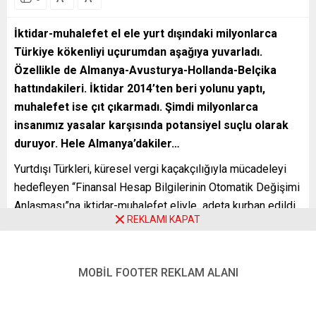
İktidar-muhalefet el ele yurt dışındaki milyonlarca
Türkiye kökenliyi uçurumdan aşağıya yuvarladı.
Özellikle de Almanya-Avusturya-Hollanda-Belçika
hattındakileri. İktidar 2014’ten beri yolunu yaptı,
muhalefet ise çıt çıkarmadı. Şimdi milyonlarca
insanımız yasalar karşısında potansiyel suçlu olarak
duruyor. Hele Almanya’dakiler…
Yurtdışı Türkleri, küresel vergi kaçakçılığıyla mücadeleyi
hedefleyen “Finansal Hesap Bilgilerinin Otomatik Değişimi
Anlaşması”na iktidar-muhalefet eliyle adeta kurban edildi.
REKLAMI KAPAT
Aslında Türkiye dışındaki 6 milyon da değil pusuya düşen,
Türkiye’deki yakınlarıyla 20 milyona yakın insanımız bu
tsunamiye karşı ne bilgilendirildiler ne de uyarıldılar.
MOBİL FOOTER REKLAM ALANI
Sadece iktidarlar mı?