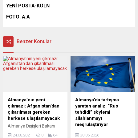
YENİ POSTA-KÖLN
FOTO: A.A
Benzer Konular
Almanya’nın yeni
Almanya’da tartışma
çıkmazı: Afganistan’dan
yaratan analiz: “Rus
çıkarılması gereken
tehdidi” söylemi
herkese ulaşılamayacak
silahlanmayı
meşrulaştırıyor
Almanya Dışişleri Bakanı
Heiko Maas, 31 Ağustos’a
Almanya’nın önde gelen
24.08.2021
0
64
30.05.2026