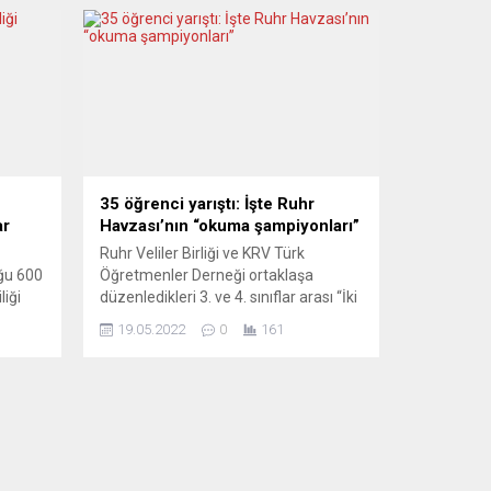
35 öğrenci yarıştı: İşte Ruhr
ar
Havzası’nın “okuma şampiyonları”
Ruhr Veliler Birliği ve KRV Türk
ğu 600
Öğretmenler Derneği ortaklaşa
liği
düzenledikleri 3. ve 4. sınıflar arası “İki
e
Dilli Okuma Yarışmasına” 10 değişik
19.05.2022
0
161
apılan
şehirden, 25 İlkokuldan toplam 35
 15
öğrenci katıldılar. T.C. Essen
temin
Başkonsolosumuzdan Eğitim Ataşesi
lardan
Doç. Dr. Mehmet Fikret Arargüç,
olduğu
çokdillilik konusunda örnek çalışmalar
 sabit
yapan Essen’deki Maria Kunigunda
ilkokul müdürü Udo Moter...