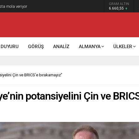
GRAM ALTIN
k kontrol mü, kolonializm mi?
6.660,55
DUYURU
GÖRÜŞ
ANALİZ
ALMANYA
ÜLKELER
iyelini Çin ve BRICS’e bırakamayız”
e’nin potansiyelini Çin ve BRIC