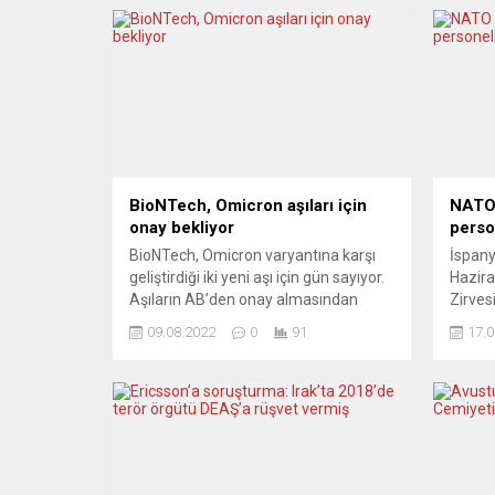
BioNTech, Omicron aşıları için
NATO 
onay bekliyor
perso
BioNTech, Omicron varyantına karşı
İspany
geliştirdiği iki yeni aşı için gün sayıyor.
Hazira
Aşıların AB’den onay almasından
Zirves
sonra Ekim’den itibaren uygulanması
kadar 
09.08.2022
0
91
17.0
planlanıyor. Biyoteknoloji şirketi
toplan
BioNTech, Omicron varyantına
önlemi
uyarlanmış iki koronavirüs aşısını
görev y
piyasaya sürmeye hazırlanıyor.
Cumhu
Şirketten yapılan açıklamada, yeni
Erdoğa
aşıların teslimatının resmi onaylara
Zirves
bağlı olarak, önümüzdeki Ekim
devlet