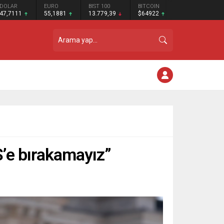
DOLAR
EURO
BIST 100
BITCOIN
47,7111
55,1881
13.779,39
$64922
S’e bırakamayız”