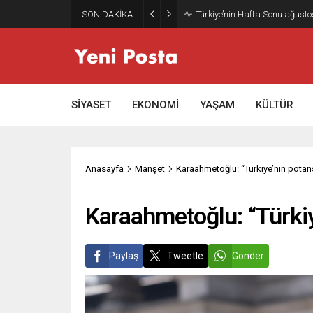
SON DAKİKA
Gazze’nin geleceği: Teknokrati
SİYASET
EKONOMİ
YAŞAM
KÜLTÜR
Anasayfa
Manşet
Karaahmetoğlu: “Türkiye’nin potans
Karaahmetoğlu: “Türkiy
Paylaş
Tweetle
Gönder