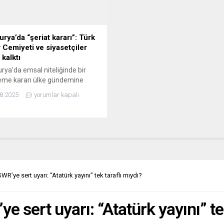
ra “partner...
açıklamada,...
rya’da “şeriat kararı”: Türk
r Cemiyeti ve siyasetçiler
kalktı
rya’da emsal niteliğinde bir
me kararı ülke gündemine
ını vurdu. Viyana Eyalet
8.2025
yorumlar kapalı
 Hukuk Mahkemesi, iki kişi
da yapılan özel bir sözleşmede
len şeriat esaslı tahkim
ü geçerli saydı ve taraflardan
 yönelik 320 bin avroluk icra
nı onayladı. Karar, kamuoyunda
asette sert tartışmalara yol
n, Avusturya Türk Kültür
’ye sert uyarı: “Atatürk yayını” tek taraflı mıydı?
ti (TKG Think...
sert uyarı: “Atatürk yayını” tek