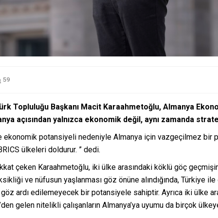
59
Türk Topluluğu Başkanı Macit Karaahmetoğlu, Almanya Ekono
anya açısından yalnızca ekonomik değil, aynı zamanda stratej
e ekonomik potansiyeli nedeniyle Almanya için vazgeçilmez bir par
 BRICS ülkeleri doldurur. ” dedi.
ikkat çeken Karaahmetoğlu, iki ülke arasındaki köklü göç geçmişi
eksikliği ve nüfusun yaşlanması göz önüne alındığında, Türkiye ile 
 göz ardı edilemeyecek bir potansiyele sahiptir. Ayrıca iki ülke a
e’den gelen nitelikli çalışanların Almanya’ya uyumu da birçok ülke