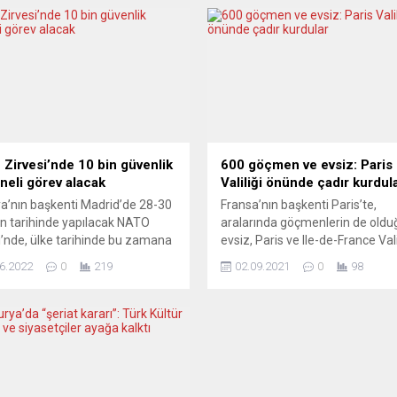
Zirvesi’nde 10 bin güvenlik
600 göçmen ve evsiz: Paris
neli görev alacak
Valiliği önünde çadır kurdul
a’nın başkenti Madrid’de 28-30
Fransa’nın başkenti Paris’te,
n tarihinde yapılacak NATO
aralarında göçmenlerin de oldu
i’nde, ülke tarihinde bu zamana
evsiz, Paris ve Ile-de-France Vali
yapılan uluslararası
önünde çadır kurdu. Göçmenler
6.2022
0
219
02.09.2021
0
98
tılardaki en büyük güvenlik
yardım derneği Utopia 56’dan y
 alınarak, 10 bin polis ve askerin
açıklamada, Paris sokaklarında
apacağı bildirildi. Türkiye’yi
çocuğun dernekler tarafından 
rbaşkanı Recep Tayyip
edilen çadırlarda uyuduğu, bun
n’ın temsil edeceği NATO
bazılarının aylardır sokaklarda 
i’ne NATO üyesi 30 ülkenin
ifade edildi. “Yerleri sokak değil,
 veya hükümet başkanlarının
konut ve okul” ifadesi kullanılan