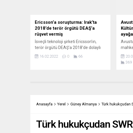
ayından itibaren başlayabileceği ifade
yanı sı
edildi. Böylece...
Ericsson’a soruşturma: Irak’ta
Avustu
2018’de terör örgütü DEAŞ’a
Kültü
rüşvet vermiş
ayağa 
İsveçli teknoloji şirketi Ericsson’ın,
Avustu
terör örgütü DEAŞ’a 2018’de dolaylı
mahke
yoldan rüşvet verdiği yönde
damgas
16.02.2022
0
66
20.0
soruşturma geçirdiği ortaya çıktı.
Medeni
369
İsveç devlet resmi haber ajansı TT’nin
arasın
haberinde, dünyanın en büyük mobil
öngörü
altyapı üreticisi Ericsson’ın, Irak’taki
hükmün
faaliyetleriyle ilgili iç soruşturma
birine
geçirdiği ve ciddi kural, etik ihlalleri
kararı
tespit edildiği belirtildi. Haberde,
ve siy
2018’de başta DEAŞ...
açarke
Anasayfa
Yerel
Güney Almanya
Türk hukukçudan SWR
Cemiye
Türk hukukçudan SWR’ye 