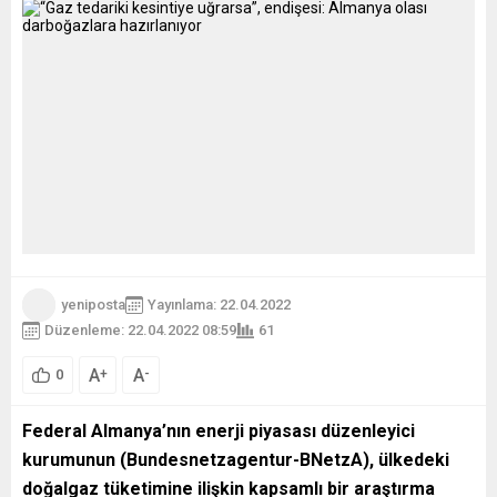
yeniposta
Yayınlama: 22.04.2022
Düzenleme: 22.04.2022 08:59
61
A
A
+
-
0
Federal Almanya’nın enerji piyasası düzenleyici
kurumunun (Bundesnetzagentur-BNetzA), ülkedeki
doğalgaz tüketimine ilişkin kapsamlı bir araştırma