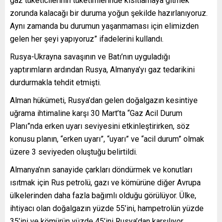
gaz tüketicilerinin tüketimlerinde kısıtlamaya gitmek
zorunda kalacağı bir duruma yoğun şekilde hazırlanıyoruz.
Aynı zamanda bu durumun yaşanmaması için elimizden
gelen her şeyi yapıyoruz” ifadelerini kullandı.
Rusya-Ukrayna savaşının ve Batı’nın uyguladığı
yaptırımların ardından Rusya, Almanya’yı gaz tedarikini
durdurmakla tehdit etmişti.
Alman hükümeti, Rusya’dan gelen doğalgazın kesintiye
uğrama ihtimaline karşı 30 Mart’ta “Gaz Acil Durum
Planı”nda erken uyarı seviyesini etkinleştirirken, söz
konusu planın, “erken uyarı”, “uyarı” ve “acil durum” olmak
üzere 3 seviyeden oluştuğu belirtildi.
Almanya’nın sanayide çarkları döndürmek ve konutları
ısıtmak için Rus petrolü, gazı ve kömürüne diğer Avrupa
ülkelerinden daha fazla bağımlı olduğu görülüyor. Ülke,
ihtiyacı olan doğalgazın yüzde 55’ini, hampetrolün yüzde
35’ini ve kömürün yüzde 45’ini Rusya’dan karşılıyor.