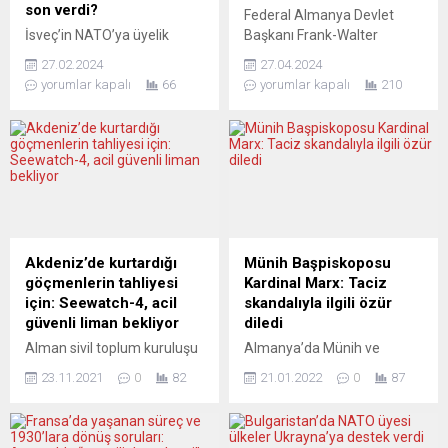
son verdi?
Federal Almanya Devlet
İsveç’in NATO’ya üyelik
Başkanı Frank-Walter
süreci resmiyet kazandı.
Steinmeier’in Türkiye
27.02.2024
27.04.2024
Macaristan
ziyaretine içerilmiş asıl
yorumlar kapalı
66
yorumlar kapalı
210
Parlamentosu’nun
mesaj, nedense gerek Türk
pazartesi günü verdiği onay
gerekse Alman
ile İsveç, NATO’nun 32. üyesi
medyasında, muhalifler
oldu. İsveç Başbakanı
dahil, hemen hemen hiç
Kristersson’un Macaristan
tartışılmadı. Cuma
ziyareti sırasında,
Kıvılcımları’nın bu haftaki
Macaristan’ın İsveç yapımı
programında Cemil Fuat
JAS 39 Gripen savaş
Hendek ve Osman Çutsay,
uçaklarını satın almayı
bu “asıl mesajı” ve uzandığı
Akdeniz’de kurtardığı
Münih Başpiskoposu
kesinleştirmesi, bu kararı
uçları masaya yatırıyor.
göçmenlerin tahliyesi
Kardinal Marx: Taciz
hızlandırdı. Bu gelişme,
Cemil Fuat Hendek,
için: Seewatch-4, acil
skandalıyla ilgili özür
İsveç’in NATO’ya
Bismarck’tan bu yana çok
güvenli liman bekliyor
diledi
katılmasıyla ilgili tüm
uzun...
Alman sivil toplum kuruluşu
Almanya’da Münih ve
engellerin kalktığını
(STK) Sea Watch, “Sea
Freising Başpiskoposu
gösteriyor. İsveç’in NATO...
23.11.2021
0
82
21.01.2022
0
87
Watch-4” gemisi tarafından
Kardinal Reinhard Marx,
Akdeniz’de kurtarılan 475
Münih Başpiskoposluğunda
düzensiz göçmen için acil
yaşanan taciz skandalından
güvenli liman çağrısı yaptı.
dolayı özür diledi. Kardinal