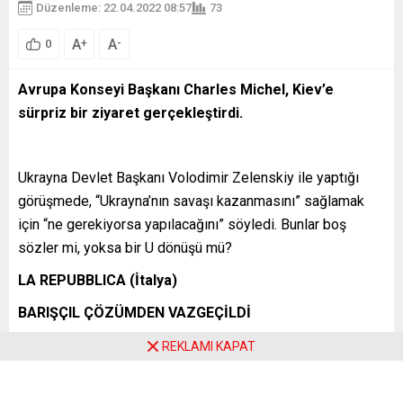
Düzenleme: 22.04.2022 08:57
73
A
A
+
-
0
Avrupa Konseyi Başkanı Charles Michel, Kiev’e
sürpriz bir ziyaret gerçekleştirdi.
Ukrayna Devlet Başkanı Volodimir Zelenskiy ile yaptığı
görüşmede, “Ukrayna’nın savaşı kazanmasını” sağlamak
için “ne gerekiyorsa yapılacağını” söyledi. Bunlar boş
sözler mi, yoksa bir U dönüşü mü?
LA REPUBBLICA (İtalya)
BARIŞÇIL ÇÖZÜMDEN VAZGEÇİLDİ
La Repubblica, AB’nin politika değişikliğine gittiği
REKLAMI KAPAT
tespitinde bulunuyor:
“Avrupa Konseyi Başkanı’nın Kiev ziyareti esnasında