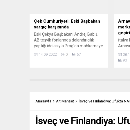
Çek Cumhuriyeti: Eski Başbakan
Arnav
yargıç karşısında
merkez
geçir
Eski Çekya Başbakanı Andrej Babiš,
AB teşvik fonlarında dolandırıcılık
İtalya
yaptığı iddiasıyla Prag’da mahkemeye
Arnavu
hesap veriyor. Büyük girişimciye, 2008
gelen 
14.09.2022
0
67
08.1
yılında bir sağlık tesisi için yaklaşık iki
amacıy
90
milyon avroluk AB sübvansiyonunun
anlaşm
kötüye kullanılmasına aracılık ettiği
İtalya
suçu isnat ediliyor. Suçlamaları
kabul 
reddeden Babiš, davanın siyasi
kurtar
olduğunu söylüyor. HOSPODÁŘSKÉ
ev sah
NOVİNY (Çekya) GÜÇLÜ KURUMLAR
gelen 
OLİGARŞİYE GEÇİT...
gönder
Anasayfa
Alt Manşet
İsveç ve Finlandiya: Ufukta NAT
İsveç ve Finlandiya: Uf