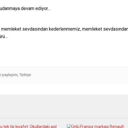
ı budanmaya devam ediyor…
, memleket sevdasından kederlenmemiz, memleket sevdasında
ürü…
i paylaşımı
Türkiye
,