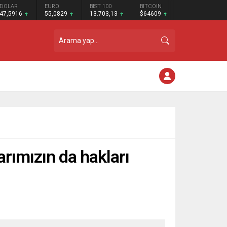
DOLAR
EURO
BIST 100
BITCOIN
47,5916
55,0829
13.703,13
$64609
rımızın da hakları