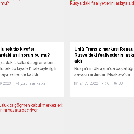
u tek tip kıyafet:
Ünlü Fransız markası Renaul
ardaki asıl sorun bu mu?
Rusya’daki faaliyetlerini ask
aldı
a’daki okullarda öğrencilerin
u tek tip kıyafet” talebiyle ilgili
Rusya’nın Ukrayna’da başlattığı
aya veliler de katıldı.
savaşın ardından Moskova’da
urt’ta ortak bir açıklama yapan
faaliyetlerine devam etmesi
9.2023
yorumlar kapalı
24.03.2022
0
88
i derneği, tek tip kıyafetin
nedeniyle sert eleştirilerin hede
rdaki devasa sorunlar yanında
Fransız otomobil üreticisi Renau
z bir konu olduğuna dikkat
Rusya’daki üretim faaliyetlerini
, ilgililerin asıl bu sorunlara
aldığını duyurdu. Şirketten yapı
araması çağrısında bulundular.
açıklamada, “Renault Grubu’nu
a’daki ve Hessen’deki eğitim
Moskova’daki üretim tesisindek
inin sürekli daha da...
faaliyetleri bugün itibarıyla askı
alındı“ ifadesi kullanıldı. Açıkla