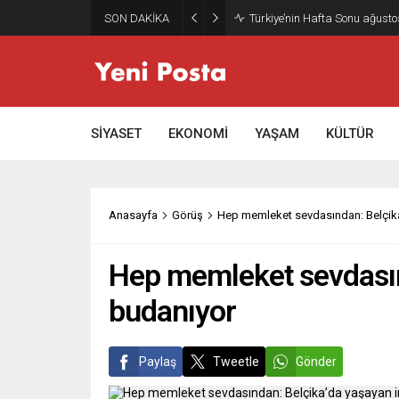
SON DAKİKA
Gazze’nin geleceği: Teknokrati
SİYASET
EKONOMİ
YAŞAM
KÜLTÜR
Anasayfa
Görüş
Hep memleket sevdasından: Belçika’
Hep memleket sevdasınd
budanıyor
Paylaş
Tweetle
Gönder