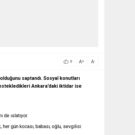
A
A
+
-
0
 olduğunu saptandı. Sosyal konutları
stekledikleri Ankara’daki iktidar ise
 de ıslatıyor.
 her gün kocası, babası, oğlu, sevgilisi