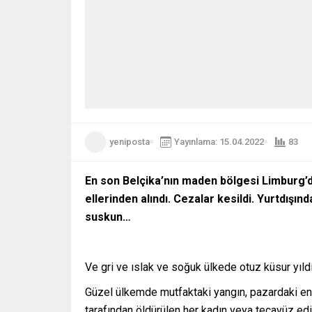
yeniposta
Yayınlama: 15.04.2022
83
En son Belçika’nın maden bölgesi Limburg’da
ellerinden alındı. Cezalar kesildi. Yurtdış
suskun…
Ve gri ve ıslak ve soğuk ülkede otuz küsur yı
Güzel ülkemde mutfaktaki yangın, pazardaki enfl
tarafından öldürülen her kadın veya tecavüz edil