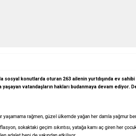
 sosyal konutlarda oturan 263 ailenin yurtdışında ev sahibi
ında yaşayan vatandaşların hakları budanmaya devam ediyor. De
ldır yaşamama rağmen, güzel ülkemde yağan her damla yağmur beni
asyon, sokaktaki geçim sıkıntısı, yatağa karnı aç giren her çocuk,
en adalet beni de yakından etkiliyor.