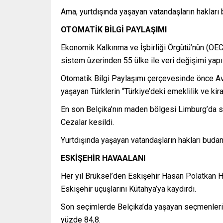
Ama, yurtdışında yaşayan vatandaşların hakla
OTOMATİK BİLGİ PAYLAŞIMI
Ekonomik Kalkınma ve İşbirliği Örgütü’nün (OEC
sistem üzerinden 55 ülke ile veri değişimi yap
Otomatik Bilgi Paylaşımı çerçevesinde önce Avus
yaşayan Türklerin “Türkiye’deki emeklilik ve kira
En son Belçika’nın maden bölgesi Limburg’da sos
Cezalar kesildi.
Yurtdışında yaşayan vatandaşların hakları bu
ESKİŞEHİR HAVAALANI
Her yıl Brüksel’den Eskişehir Hasan Polatkan Ha
Eskişehir uçuşlarını Kütahya’ya kaydırdı.
Son seçimlerde Belçika’da yaşayan seçmenlerin y
yüzde 84,8.