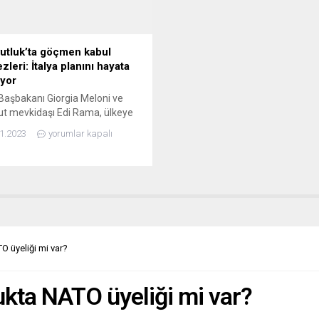
Renault’nun Rusya’nın en büyü
otomobil üreticisi olan AvtoVAZ
yüzde...
utluk’ta göçmen kabul
leri: İtalya planını hayata
iyor
 Başbakanı Giorgia Meloni ve
t mevkidaşı Edi Rama, ülkeye
sığınmacı sayısını azaltmak
1.2023
yorumlar kapalı
la bir anlaşma imzaladı. Bu
a çerçevesinde Arnavutluk’ta,
 tarafından idare edilecek iki
merkezi kurulacak ve denizden
ılan yaklaşık 3 bin göçmen için
ipliği yapılacak. Kara yoluyla
sığınmacılar ise buraya
ilmeyecek. Uzmanlar, bu...
O üyeliği mi var?
ukta NATO üyeliği mi var?