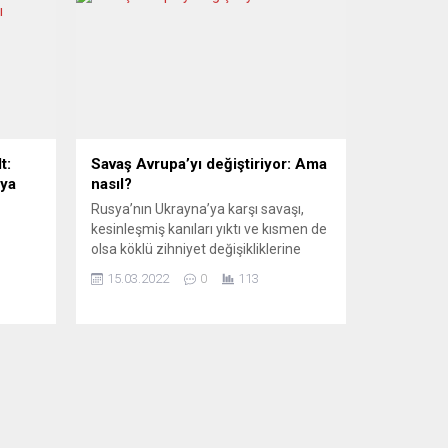
t:
Savaş Avrupa’yı değiştiriyor: Ama
ıya
nasıl?
Rusya’nın Ukrayna’ya karşı savaşı,
kesinleşmiş kanıları yıktı ve kısmen de
olsa köklü zihniyet değişikliklerine
sebep oldu. Savunma bütçeleri büyük
15.03.2022
0
113
fi olan
ölçüde artırılırken, AB Kiev’e askeri
lt,
ekipman tedarik etmeye başladı.
 askıya
Yorumcular, silahlar sustuğunda
lan
Avrupa’da durumun nasıl görüneceği
n
ve o an geldiğinde ne yapılması
i
gerektiği üzerine düşüncelerini
ya
aktarıyor. CORRIERE DELLA SERA
mada,
(İtalya) ...