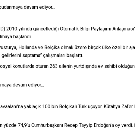
rı budanmaya devam ediyor…
D) 2010 yılında güncellediği Otomatik Bilgi Paylaşımı Anlaşması’
ılmaya başlandı.
turya, Hollanda ve Belçika olmak üzere birçok ülke özel bir ajans
 gelirlerini saptama” çalışmaları başlattı.
yal konutlarda oturan 263 ailenin yurtdışında ev sahibi olduğunu 
danmaya devam ediyor…
vaalanı’na yaklaşık 100 bin Belçikalı Türk uçuyor. Kütahya Zafer
üzde 74,9’u Cumhurbaşkanı Recep Tayyip Erdoğan’a oy verdi. İktid