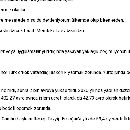
emde olanlar.
re mesafede olsa da dertleniyorum ülkemde olup bitenlerden.
 aslında çok basit: Memleket sevdasından.
r veya uygulamalar yurtdışında yaşayan yaklaşık beş milyonun üze
er Türk erkek vatandaşı askerlik yapmak zorunda. Yurtdışında bede
indirildi, sonra 2 bin avroya yükseltildi. 2020 yılında yapılan dü
n 402,27 avro ayrıca işlem ücreti olarak da 42,73 avro olarak belirl
bu bedeli ödemek zorunda.
umhurbaşkanı Recep Tayyip Erdoğan’a yüzde 59,4 oy verdi. İktidar 