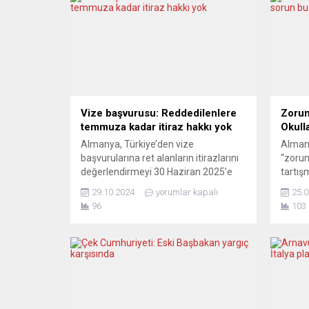
Vize başvurusu: Reddedilenlere
Zorunl
temmuza kadar itiraz hakkı yok
Okull
Almanya, Türkiye’den vize
Almany
başvurularına ret alanların itirazlarını
“zorunl
değerlendirmeyi 30 Haziran 2025’e
tartışm
kadar askıya aldığını duyurdu. Geçen
Frankf
29.10.2024
yorumlar kapalı
25.0
yıl başlatılan pilot proje çerçevesinde
iki vel
96
103
Almanya, pandemi sonrası artan vize
okulla
başvurularıyla başa çıkabilmek için
önemsi
vize bölümlerindeki kapasiteyi artırma
çekerek
kararı almış ve itirazları geçici olarak
çözüm 
durdurmuştu. Almanya Dışişleri
Almany
Bakanlığı, pilot projenin süresini
sistem
uzatarak bu uygulamayı...