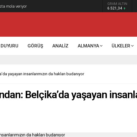
GRAM ALTIN
k kontrol mü, kolonializm mi?
6.521,34
DUYURU
GÖRÜŞ
ANALİZ
ALMANYA
ÜLKELER
da yaşayan insanlarımızın da hakları budanıyor
an: Belçika’da yaşayan insanla