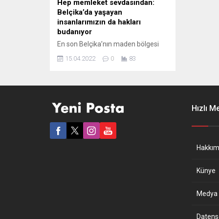
Hep memleket sevdasından:
Belçika’da yaşayan
insanlarımızın da hakları
budanıyor
En son Belçika’nın maden bölgesi
Limburg’da sosyal konutlarda
15.04.2022
0
83
oturan 263 ailenin yurtdışında ev
sahibi olduğunu saptandı. Sosyal
konutları ellerinden alındı. Cezalar
kesildi. Yurtdışında yaşayan
vatandaşların hakları budanmaya
Hızlı M
devam ediyor. Destekledikleri
Ankara’daki iktidar ise suskun… Ve
gri ve ıslak ve soğuk ülkede otuz
küsur yıldır yaşamama rağmen,
Hakkım
güzel ülkemde yağan...
Künye
Medya B
Datensch