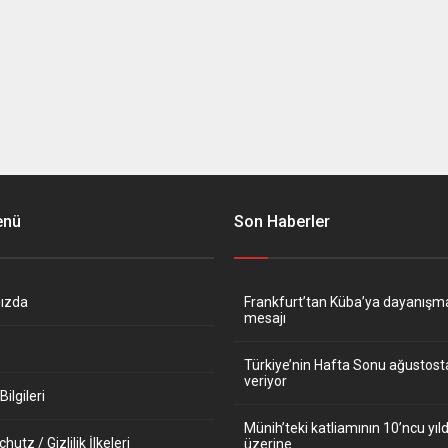
enü
Son Haberler
ızda
Frankfurt’tan Küba’ya dayanışm
mesajı
Türkiye’nin Hafta Sonu ağustos
veriyor
ilgileri
Münih’teki katliamının 10’ncu y
utz / Gizlilik İlkeleri
üzerine