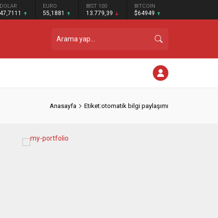
DOLAR
EURO
BIST 100
BITCOIN
47,7111
55,1881
13.779,39
$64949
Anasayfa
Etiket:otomatik bilgi paylaşımı