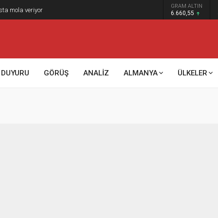
GRAM ALTIN
sta mola veriyor
6.660,55
DUYURU
GÖRÜŞ
ANALİZ
ALMANYA
ÜLKELER