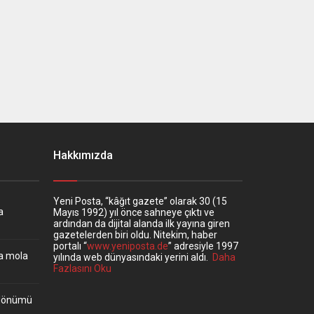
Hakkımızda
Yeni Posta, “kâğıt gazete” olarak 30 (15
a
Mayıs 1992) yıl önce sahneye çıktı ve
ardından da dijital alanda ilk yayına giren
gazetelerden biri oldu. Nitekim, haber
portalı “
www.yeniposta.de
” adresiyle 1997
ta mola
yılında web dünyasındaki yerini aldı.
Daha
Fazlasını Oku
ıldönümü