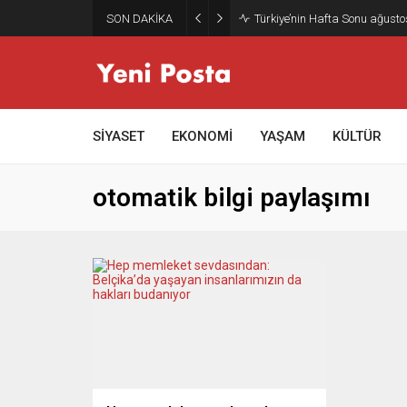
SON DAKİKA
Türkiye’nin Hafta Sonu ağusto
SİYASET
EKONOMİ
YAŞAM
KÜLTÜR
otomatik bilgi paylaşımı