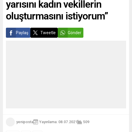
yarısını kadın vekillerin
yanında özçekim...
oluşturmasını istiyorum”
Paylaş
Tweetle
Gönder
yeniposta
Yayınlama: 08.07.2021
509