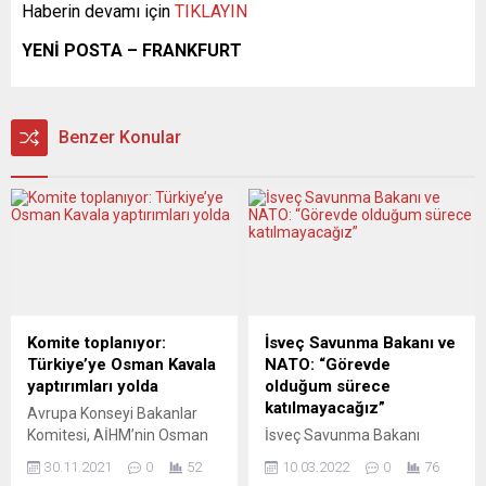
Haberin devamı için
TIKLAYIN
YENİ POSTA – FRANKFURT
Benzer Konular
Komite toplanıyor:
İsveç Savunma Bakanı ve
Türkiye’ye Osman Kavala
NATO: “Görevde
yaptırımları yolda
olduğum sürece
katılmayacağız”
Avrupa Konseyi Bakanlar
Komitesi, AİHM’nin Osman
İsveç Savunma Bakanı
Kavala kararını yerine
Peter Hultqvist, savunma
30.11.2021
0
52
10.03.2022
0
76
getirmediği için Türkiye’ye
bakanı olduğu sürece