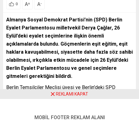
A
A
+
-
0
Almanya Sosyal Demokrat Partisi’nin (SPD) Berlin
Eyalet Parlamentosu milletvekil Derya Çağlar, 26
Eylül’deki eyalet seçimlerine ilişkin önemli
açıklamalarda bulundu. Göçmenlerin eşit eğitim, eşit
haklara kavuşabilmesi, siyasette daha fazla söz sahibi
olabilmesi, ırkçılıkla etkin mücadele için 26 Eylül’deki
Berlin Eyalet Parlamentosu ve genel seçimlere
gitmeleri gerektiğini bildirdi.
Berlin Temsilciler Meclisi üyesi ve Berlin’deki SPD
REKLAMI KAPAT
parlamento grubunun cinsiyet eşitliği sözcüsü olan Derya
Çağlar, meclisteki milletvekillerinin yarısını kadınların
oluşturması gerektiğini bildirerek göçmen kökenlileri de
MOBİL FOOTER REKLAM ALANI
parlamentoda çok daha fazla görmeyi arzu ettiğini dile
getirdi. Berlin-Neukölln doğumlu 38 yaşındaki SPD’li
siyasetçi gelecekte Berlin Büyükşehir Başkanlığı’na da