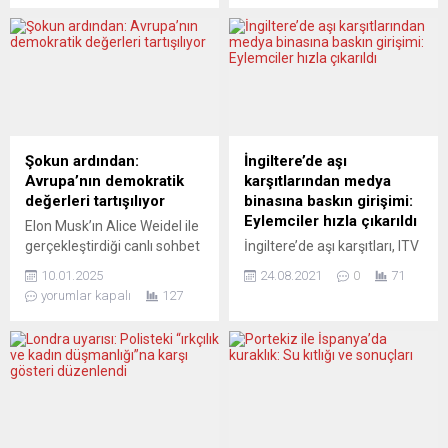
karşı ihlal prosedürü
ülkesinin NATO’ya
başlatılmasını görüşmek
katılmayacağını söyledi.
üzere toplanıyor. Türkiye’ye
Ülkesinin devlet televizyonu
karşı yaptırım uygulanması
SVT’de, haber programı “30
söz konusu. Avrupa
dakika”ya açıklamalarda
Konseyi Bakanlar Komitesi,iş
bulunan Hultqvist, geçen
insanı ve insan hakları
sene kasım ayında sarf
aktivisti Osman Kavala
ettiği “Ben savunma bakanı
Şokun ardından:
İngiltere’de aşı
hakkında Avrupa İnsan
olduğum sürece İsveç asla
Avrupa’nın demokratik
karşıtlarından medya
Hakları Mahkemesi (AİHM)
NATO üyesi olmayacak”
değerleri tartışılıyor
binasına baskın girişimi:
tarafından verilen hak ihlali
sözünü hatırlatarak, “Aynı
Eylemciler hızla çıkarıldı
Elon Musk’ın Alice Weidel ile
kararını görüşmek üzere...
düşüncedeyim, aynı sözü
gerçekleştirdiği canlı sohbet
İngiltere’de aşı karşıtları, ITV
‘asla’ kelimesini
Avrupa’da hem siyasi hem
ve TRT World gibi birçok
kullanmadan...
10.01.2025
24.08.2021
0
71
hukuki açıdan şok dalgaları
medya kuruluşuna ev
yorumlar kapalı
127
yarattı. Almanya’nın seçim
sahipliği yapan binaya
öncesi hassas siyasi
baskın düzenledi. Başkent
atmosferinde, Musk’ın
Londra’da Grays Inn yolunda
açıkça AfD lehine taraf
yer alan Independent
olması ve Weidel’i “olası bir
Television News (ITN)
Şansölye” olarak tanıtması,
binasına giren aşı karşıtı çok
demokratik süreçlerin
sayıda göstericiyi polis kısa
güvenilirliğine gölge
süre sonra binadan çıkardı.