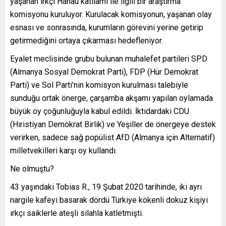
yaşanan ırkçı Hanau katliamı ile ilgili bir araştırma
komisyonu kuruluyor. Kurulacak komisyonun, yaşanan olay
esnası ve sonrasında, kurumların görevini yerine getirip
getirmediğini ortaya çıkarması hedefleniyor.
Eyalet meclisinde grubu bulunan muhalefet partileri SPD
(Almanya Sosyal Demokrat Parti), FDP (Hür Demokrat
Parti) ve Sol Parti’nin komisyon kurulması talebiyle
sunduğu ortak önerge, çarşamba akşamı yapılan oylamada
büyük oy çoğunluğuyla kabul edildi. İktidardaki CDU
(Hıristiyan Demokrat Birlik) ve Yeşiller de önergeye destek
verirken, sadece sağ popülist AfD (Almanya için Alternatif)
milletvekilleri karşı oy kullandı.
Ne olmuştu?
43 yaşındaki Tobias R., 19 Şubat 2020 tarihinde, iki ayrı
nargile kafeyi basarak dördü Türkiye kökenli dokuz kişiyi
ırkçı saiklerle ateşli silahla katletmişti.