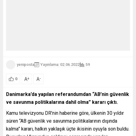
yeniposta
Yayınlama: 02.06.2022
59
A
A
+
-
0
Danimarka’da yapılan referandumdan “AB’nin güvenlik
ve savunma politikalarına dahil olma” kararı çıktı.
Kamu televizyonu DR’nin haberine göre, ülkenin 30 yıldır
süren “AB güvenlik ve savunma politikalarının dışında
kalma” kararı, halkın yaklaşık üçte ikisinin oyuyla son buldu.