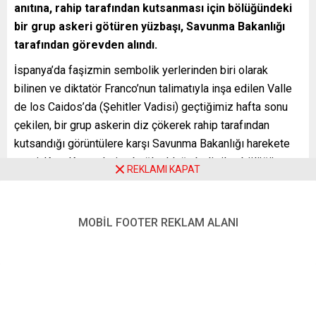
anıtına, rahip tarafından kutsanması için bölüğündeki
bir grup askeri götüren yüzbaşı, Savunma Bakanlığı
tarafından görevden alındı.
İspanya’da faşizmin sembolik yerlerinden biri olarak
bilinen ve diktatör Franco’nun talimatıyla inşa edilen Valle
de los Caidos’da (Şehitler Vadisi) geçtiğimiz hafta sonu
çekilen, bir grup askerin diz çökerek rahip tarafından
kutsandığı görüntülere karşı Savunma Bakanlığı harekete
geçti. Kara Kuvvetlerine bağlı olduğu belirtilen bölüğün
REKLAMI KAPAT
başında olan yüzbaşı görevden alınırken, kutsanma
törenine katılan askerler için 48 saat içinde sonuçlanacak
disiplin soruşturması açıldığı bildirildi.
MOBİL FOOTER REKLAM ALANI
Ülke siyasetinde de tartışmalara neden olan olayla ilgili
Bask ve Katalan partilerinin temsilcileri, Savunma Bakanı
Margarita Robles’den açıklama istedi.
Madrid’in 52 kilometre kuzeyinde yer alan Valle de los