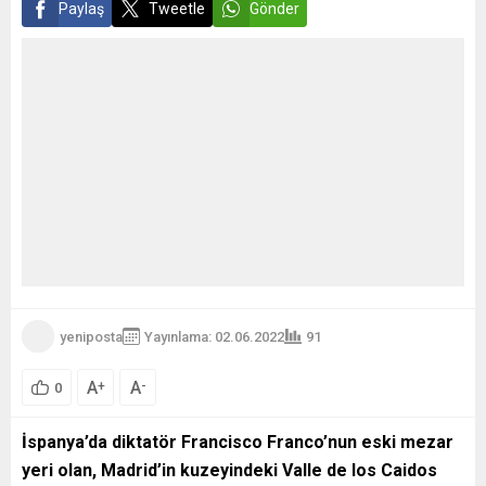
Paylaş
Tweetle
Gönder
yeniposta
Yayınlama: 02.06.2022
91
A
A
+
-
0
İspanya’da diktatör Francisco Franco’nun eski mezar
yeri olan, Madrid’in kuzeyindeki Valle de los Caidos