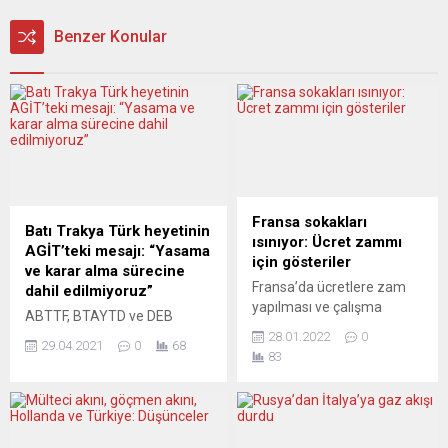
Benzer Konular
Fransa sokakları
Batı Trakya Türk heyetinin
ısınıyor: Ücret zammı
AGİT’teki mesajı: “Yasama
için gösteriler
ve karar alma sürecine
Fransa’da ücretlere zam
dahil edilmiyoruz”
yapılması ve çalışma
ABTTF, BTAYTD ve DEB
koşullarının iyileştirilmesi
Partisi temsilcilerinden
28.01.2022
0
29.04.2021
0
68
talebiyle gösteriler
oluşan Batı Trakya Türk
83
düzenlendi. Sendikaların
heyeti, Batı Trakya Türk
çağrısıyla Paris’teki Bastille
toplumunun kendisini
Meydanı’nda toplanan
doğrudan ilgilendiren
binlerce kişi, Ekonomi
konularda yasama ve karar
Bakanlığına yürüdü. Ülkede