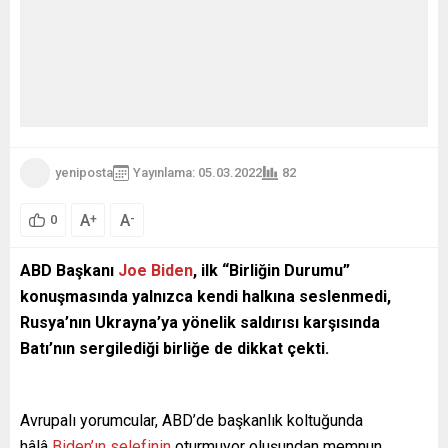
yeniposta
Yayınlama: 05.03.2022
82
A
A
+
-
0
ABD Başkanı
Joe Biden
, ilk “Birliğin Durumu”
konuşmasında yalnızca kendi halkına seslenmedi,
Rusya’nın Ukrayna’ya yönelik saldırısı karşısında
Batı’nın sergilediği birliğe de dikkat çekti.
Avrupalı yorumcular, ABD’de başkanlık koltuğunda
hâlâ
Biden’ın selefinin
oturmuyor oluşundan memnun