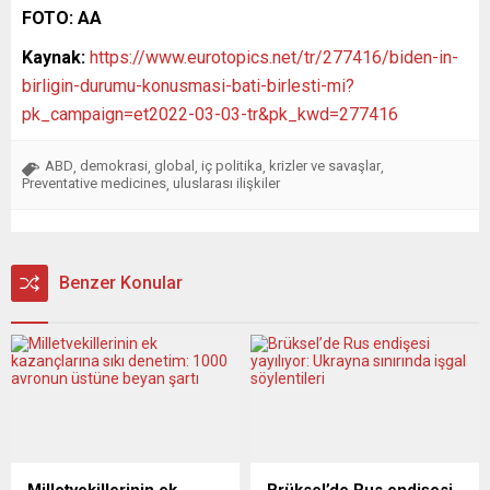
FOTO: AA
Kaynak:
https://www.eurotopics.net/tr/277416/biden-in-
birligin-durumu-konusmasi-bati-birlesti-mi?
pk_campaign=et2022-03-03-tr&pk_kwd=277416
ABD
demokrasi
global
iç politika
krizler ve savaşlar
,
,
,
,
,
Preventative medicines
uluslarası ilişkiler
,
Benzer Konular