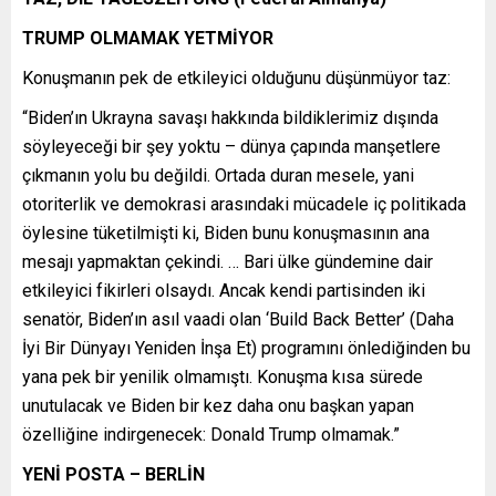
TRUMP OLMAMAK YETMİYOR
Konuşmanın pek de etkileyici olduğunu düşünmüyor taz:
“Biden’ın Ukrayna savaşı hakkında bildiklerimiz dışında
söyleyeceği bir şey yoktu – dünya çapında manşetlere
çıkmanın yolu bu değildi. Ortada duran mesele, yani
otoriterlik ve demokrasi arasındaki mücadele iç politikada
öylesine tüketilmişti ki, Biden bunu konuşmasının ana
mesajı yapmaktan çekindi. … Bari ülke gündemine dair
etkileyici fikirleri olsaydı. Ancak kendi partisinden iki
senatör, Biden’ın asıl vaadi olan ‘Build Back Better’ (Daha
İyi Bir Dünyayı Yeniden İnşa Et) programını önlediğinden bu
yana pek bir yenilik olmamıştı. Konuşma kısa sürede
unutulacak ve Biden bir kez daha onu başkan yapan
özelliğine indirgenecek: Donald Trump olmamak.”
YENİ POSTA – BERLİN