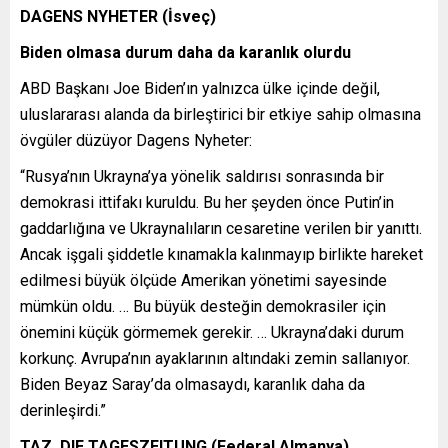
DAGENS NYHETER (İsveç)
Biden olmasa durum daha da karanlık olurdu
ABD Başkanı Joe Biden’ın yalnızca ülke içinde değil,
uluslararası alanda da birleştirici bir etkiye sahip olmasına
övgüler düzüyor Dagens Nyheter:
“Rusya’nın Ukrayna’ya yönelik saldırısı sonrasında bir
demokrasi ittifakı kuruldu. Bu her şeyden önce Putin’in
gaddarlığına ve Ukraynalıların cesaretine verilen bir yanıttı.
Ancak işgali şiddetle kınamakla kalınmayıp birlikte hareket
edilmesi büyük ölçüde Amerikan yönetimi sayesinde
mümkün oldu. … Bu büyük desteğin demokrasiler için
önemini küçük görmemek gerekir. … Ukrayna’daki durum
korkunç. Avrupa’nın ayaklarının altındaki zemin sallanıyor.
Biden Beyaz Saray’da olmasaydı, karanlık daha da
derinleşirdi.”
TAZ, DIE TAGESZEITUNG (Federal Almanya)