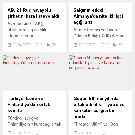
AB, 21 Rus havayolu
Salgının etkisi:
şirketini kara listeye aldı
Almanya’da nitelikli işçi
açığı arttı
Avrupa Birliği (AB),
uluslararası güvenlik
Alman Sanayi ve Ticaret
standartlarını
Odaları Birliği (DIHK) Alman
karşılamadıkları
şirketlerin koronavirüs
11.04.2022
0
70
23.11.2021
0
65
gerekçesiyle 21 Rus
(Covid-19) krizi öncesine
havayolu şirketini kara
göre daha fazla nitelikli
listesine ekledi. AB
çalışan bulma sıkıntısı
Komisyonu, Avrupa’da
yaşadıklarını bildirdi. DIHK
operasyon yasağı veya
tarafından 23 bin Alman
sınırlamasına tabi olan
şirketin katılımıyla yapılan
havayollarını içeren AB Hava
“nitelikli işçi” araştırmasının
Güvenliği Listesi’nin
sonuçları, açıklandı.
güncellendiğini açıkladı.
Araştırma raporuna göre,
Türkiye, İsveç ve
Göçün 60’ıncı yılında
Açıklamada, uluslararası
Almanya’da şirketlerin
Finlandiya’dan ortak
ortak etkinlik: Tiyatro ve
güvenlik standartlarını
yüzde 51’i, geçici istihdam
komite
karikatür sergisi bir
yerine getirmeyen havayolu
dahil, şu anda boş
arada
Türkiye, İsveç ve
firmalarını içeren listeye,
pozisyonları...
Finlandiya’nın kuracağı ortak
“Theater Ulüm” ve “Don
Rusya’da sertifikalandırılan
komite, Stockholm ve
Quichotte” e-mizah dergisi,
21 havayolu şirketinin
21.07.2022
0
25.10.2021
0