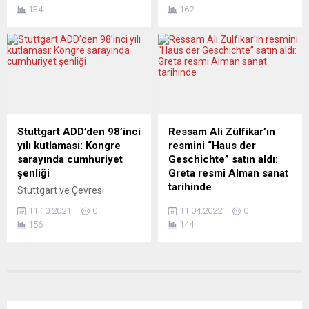
Helsinki’nin üç ülke
Türkiye’den Almanya’ya
eklendiği belirtildi....
134
162
arasındaki mutabakat
göçün 60’ıncı yılında ortak
kapsamında verdiği sözlerin
bir etkinlik düzenliyor. 45
yerine getirilip
dakikalık özel tiyatro
getirilmediğini
gösterisi ”Eyvah Türkler
değerlendirmek üzere
Entegre Oluyor!” ve
ağustosta toplanacak. İsveç
karikatür sergisi “60 Yıl
ve Finlandiya’nın NATO
Birliktelik/60 Göç
üyeliğine yönelik itirazını
Karikatürü”nün açılışı 14
şartlı olarak geri çeken
Kasım 2021 pazar günü
Stuttgart ADD’den 98’inci
Ressam Ali Zülfikar’ın
Türkiye, üç ülkeden
gerçekleşecek. Schillerstr. 1,
yılı kutlaması: Kongre
resmini “Haus der
yetkililerin oluşturacağı bir
89077 Ulm adresindeki
sarayında cumhuriyet
Geschichte” satın aldı:
komitenin önümüzdeki ay
“Ulüm Tiyatrosu”
şenliği
Greta resmi Alman sanat
Stockholm ve Helsinki’nin
salonlarında saat...
tarihinde
Stuttgart ve Çevresi
terörle mücadele
Atatürkçü Düşünce Derneği
Federal Almanya
konusunda...
11.10.2021
0
11.04.2022
0
(Stuttgart ADD) her yıl
Cumhuriyeti Tarih Evi Vakfı
156
144
olduğu gibi bu yıl da Türkiye
(Haus der Geschichte der
Cumhuriyeti’nin kuruluşunu
Bundespebublik
özel bir programla kutluyor.
Deutschland), Ali Zülfikar’ın
Stuttgart kentinin önde
“Greta” adlı yapıtını satın
gelen kültür ve kongre
aldı. Resim, kurumun Bonn,
sarayı Liederhalle’deki
Berlin ve Leipzig