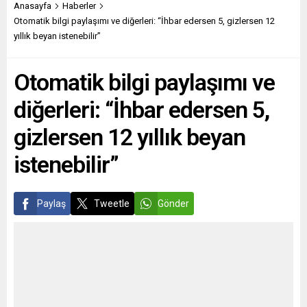
Mozart Salonu’nda 30 Ekim
kentlerindeki müzelerinde
Anasayfa
Haberler
2021 tarihinde cumartesi
düzenli sergilenecek.
Otomatik bilgi paylaşımı ve diğerleri: “İhbar edersen 5, gizlersen 12
akşamı gerçekleşecek olan
Çalışmalarını Köln’de
yıllık beyan istenebilir”
Cumhuriyetimizin 98’inci yıl
sürdüren ressam Ali
kutlaması çerçevesinde
Zülfikar, dünyaca ünlü çevre
Otomatik bilgi paylaşımı ve
Münih’teki Ludwig
aktivisti Greta Thunberg
Maximilian Üniversitesi...
konulu tablosunun
diğerleri: “İhbar edersen 5,
Almanya’nın önde gelen bir
sanat ve...
gizlersen 12 yıllık beyan
istenebilir”
Paylaş
Tweetle
Gönder