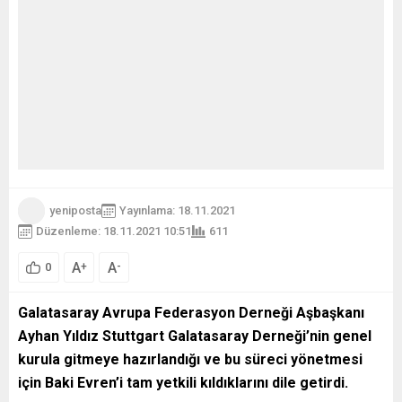
yeniposta
Yayınlama: 18.11.2021
Düzenleme: 18.11.2021 10:51
611
A
A
+
-
0
Galatasaray Avrupa Federasyon Derneği Aşbaşkanı
Ayhan Yıldız Stuttgart Galatasaray Derneği’nin genel
kurula gitmeye hazırlandığı ve bu süreci yönetmesi
için Baki Evren’i tam yetkili kıldıklarını dile getirdi.