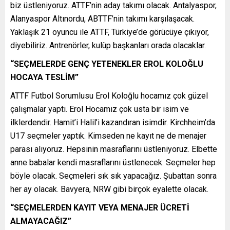
biz üstleniyoruz. ATTF’nin aday takımı olacak. Antalyaspor,
Alanyaspor Altınordu, ABTTF’nin takımı karşılaşacak.
Yaklaşık 21 oyuncu ile ATTF, Türkiye’de görücüye çıkıyor,
diyebiliriz. Antrenörler, kulüp başkanları orada olacaklar.
“SEÇMELERDE GENÇ YETENEKLER EROL KOLOĞLU
HOCAYA TESLİM”
ATTF Futbol Sorumlusu Erol Koloğlu hocamız çok güzel
çalışmalar yaptı. Erol Hocamız çok usta bir isim ve
ilklerdendir. Hamit’i Halil’i kazandıran isimdir. Kirchheim’da
U17 seçmeler yaptık. Kimseden ne kayıt ne de menajer
parası alıyoruz. Hepsinin masraflarını üstleniyoruz. Elbette
anne babalar kendi masraflarını üstlenecek. Seçmeler hep
böyle olacak. Seçmeleri sık sık yapacağız. Şubattan sonra
her ay olacak. Bavyera, NRW gibi birçok eyalette olacak.
“SEÇMELERDEN KAYIT VEYA MENAJER ÜCRETİ
ALMAYACAĞIZ”