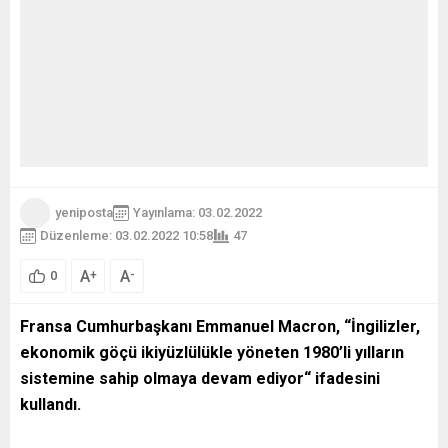
yeniposta
Yayınlama: 03.02.2022
Düzenleme: 03.02.2022 10:58
47
A
A
+
-
0
Fransa Cumhurbaşkanı Emmanuel Macron, “İngilizler,
ekonomik göçü ikiyüzlülükle yöneten 1980’li yılların
sistemine sahip olmaya devam ediyor“ ifadesini
kullandı.