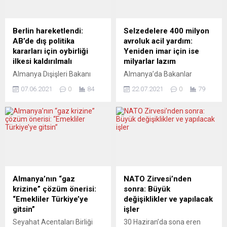
öncesinde sağ ittifak son
önlemler yer alıyor. Ayrıca,
mitingini perşembe akşamı
HS2 yüksek hızlı tren
Roma’da yaptı. Seçim
projesinin durdurulması ve
Berlin hareketlendi:
Selzedelere 400 milyon
kampanyası döneminin
sadece Birmingham’a kadar
AB’de dış politika
avroluk acil yardım:
sonuna yaklaşıldığı ülkede,
olan bölümünün inşa
kararları için oybirliği
Yeniden imar için ise
seçim yasakları başlamadan
edilmesi planlanıyor. Ancak,
ilkesi kaldırılmalı
milyarlar lazım
önce yayınlanan...
Muhafazakâr Parti,...
Almanya Dışişleri Bakanı
Almanya’da Bakanlar
Heiko Maas’ın yeni talebi,
Kurulu, selzedelere acil
07.06.2021
0
84
22.07.2021
0
79
siyasal gözlemcilere göre,
yardım için derhal ödenmek
AB’nin çatırdadığını
üzere 400 milyon avroluk
gösteriyor ve Berlin
paketi onayladı. Yeniden
dizginleri ele almak istiyor.
imar içinse milyarlarca
Alman Dışişleri Bakanı
avroluk fon oluşturulması
Maas, çevrimiçi düzenlenen
planlanıyor. Almanya’da
Alman Büyükelçileri
Bakanlar Kurulu, sel
Toplantısı’nda yaptığı
felaketinden etkilenen
konuşmada, AB dış
bölgelere 400 milyon avroya
Almanya’nın “gaz
NATO Zirvesi’nden
politikasının, veto edenler
varan acil yardım paketini
krizine” çözüm önerisi:
sonra: Büyük
tarafından felç edilerek
kabul etti. Buna göre federal
“Emekliler Türkiye’ye
değişiklikler ve yapılacak
daha fazla rehin
hükümet derhal ödenmek
gitsin”
işler
tutulmasına izin
üzere 200 milyon avro
Seyahat Acentaları Birliği
30 Haziran’da sona eren
verilmemesi gerektiğini
tutarında...