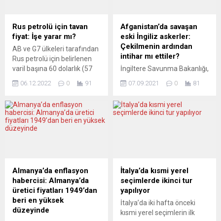
rakibini yere yıkan
Sarayı’na dayandırdığı
sporcumuz, hakemin
habere göre, Macron,
saymasına neden oldu.
Zelenskiy’nin bilgisi olmadan
Rus petrolü için tavan
Afganistan’da savaşan
Ancak güçlü rakip
Rusya Devlet Başkanı
fiyat: İşe yarar mı?
eski İngiliz askerler:
Mohammed, hızla
Vladimir Putin ile Ukrayna
Çekilmenin ardından
AB ve G7 ülkeleri tarafından
toparlanarak yeniden
hakkında görüşmedi.
intihar mı ettiler?
Rus petrolü için belirlenen
ayağa...
Haberde, Macron’un
varil başına 60 dolarlık (57
İngiltere Savunma Bakanlığı,
Zelenskiy’nin iddiasının
avro) tavan fiyat
Afganistan’da görev yapmış
aksine Rusya’ya tavizler
06.12.2022
0
91
07.09.2021
0
81
uygulaması bu pazartesi
eski bir İngiliz askerin intihar
verilmesini istemediği ve...
itibarıyla yürürlükte. Bu
mektubunun sosyal
adımla Rusya’nın, AB’ye
medyada yayımlanması
deniz yoluyla petrol
üzerine, İngiliz Silahlı
ithalatına yönelik yürürlüğe
Kuvvetleri ile mektubun
giren bir diğer ambargonun
doğruluğuna ilişkin inceleme
etkilerini hafifletmesinin ve
başlattıklarını bildirdi.
fiyatları yükseltmesinin
Bakanlığın Basın Ofisi,
önlenmesi amaçlanıyor. Peki
Twitter’dan yaptığı
Almanya’da enflasyon
İtalya’da kısmi yerel
alınan bu tedbirler istenen
açıklamada, “Sosyal
habercisi: Almanya’da
seçimlerde ikinci tur
etkiyi yaratabilecek...
medyada yayımlanan ve
üretici fiyatları 1949’dan
yapılıyor
Afganistan’da görev almış
beri en yüksek
İtalya’da iki hafta önceki
eski bir askere ait olduğu
düzeyinde
kısmi yerel seçimlerin ilk
iddia edilen intihar