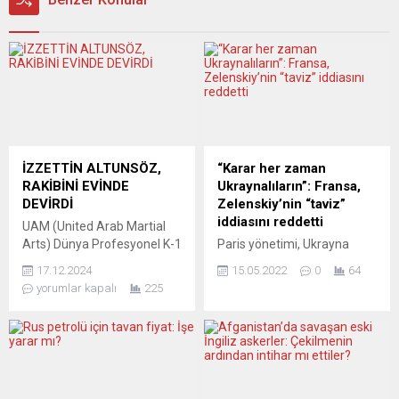
İZZETTİN ALTUNSÖZ,
“Karar her zaman
RAKİBİNİ EVİNDE
Ukraynalıların”: Fransa,
DEVİRDİ
Zelenskiy’nin “taviz”
iddiasını reddetti
UAM (United Arab Martial
Arts) Dünya Profesyonel K-1
Paris yönetimi, Ukrayna
Organizasyonu kapsamında
Devlet Başkanı Vladimir
17.12.2024
15.05.2022
0
64
71 kiloda ringe çıkan genç
Zelenskiy’nin Fransa
yorumlar kapalı
225
yeteneklerimizden İzzettin
Cumhurbaşkanı Emmanuel
Altunsöz, Dubaili rakibi
Macron’un Rusya-Ukrayna
Mohammed Hadiel’i kendi
savaşında “Rusya’ya tavizler
evinde mağlup ederek
verilmesini istediği”
büyük bir başarıya imza attı.
yönündeki iddiasını reddetti.
Karşılaşmanın ilk raundunda
Fransız basınının Elysee