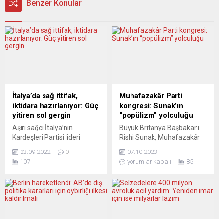
Benzer Konular
İtalya’da sağ ittifak,
Muhafazakâr Parti
iktidara hazırlanıyor: Güç
kongresi: Sunak’ın
yitiren sol gergin
“popülizm” yolculuğu
Aşırı sağcı İtalya’nın
Büyük Britanya Başbakanı
Kardeşleri Partisi lideri
Rishi Sunak, Muhafazakâr
Giorgia Meloni, solun
Parti’nin kongresinde,
23.09.2022
0
07.10.2023
gerginliğine dikkat çekerken,
önemli vaatlerde bulundu.
107
yorumlar kapalı
85
aşırı sağdaki Lig Partisi lideri
Bu vaatler arasında iklim
Matteo Salvini, ülkeye
hedeflerinin gözden
göçmen girişlerini
geçirilmesi, yasadışı göçle
durduracağını ilan etti.
daha etkili mücadele, ve
İtalya’da 25 Eylül’de
otomobil sürücülerinin
yapılacak seçimler
hayatını kolaylaştıracak