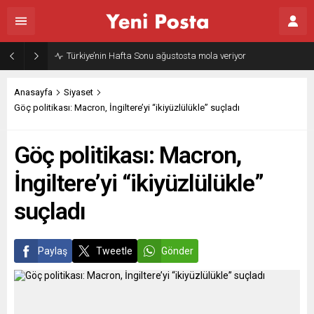
Gazze’nin geleceği: Teknokratik kontrol mü, kolonializm mi?
Anasayfa
Siyaset
Göç politikası: Macron, İngiltere’yi “ikiyüzlülükle” suçladı
Göç politikası: Macron,
İngiltere’yi “ikiyüzlülükle”
suçladı
Paylaş
Tweetle
Gönder