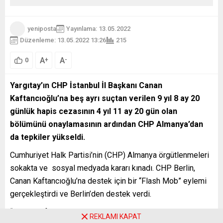
yeniposta
Yayınlama: 13.05.2022
Düzenleme: 13.05.2022 13:26
215
A
A
+
-
0
Yargıtay’ın CHP İstanbul İl Başkanı Canan
Kaftancıoğlu’na beş ayrı suçtan verilen 9 yıl 8 ay 20
günlük hapis cezasının 4 yıl 11 ay 20 gün olan
bölümünü onaylamasının ardından CHP Almanya’dan
da tepkiler yükseldi.
Cumhuriyet Halk Partisi’nin (CHP) Almanya örgütlenmeleri
sokakta ve sosyal medyada kararı kınadı. CHP Berlin,
Canan Kaftancıoğlu’na destek için bir “Flash Mob” eylemi
gerçekleştirdi ve Berlin’den destek verdi.
“Canan Kaftancıoğlu Yalnız Değildir” sloganı ile
REKLAMI KAPAT