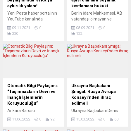
paylaşımında KVKK’ya
aşısı olanlara seyahat
aykırılık yalanı!
kısıtlaması hukuki
Yeni Posta haber portalının
Berlin İdare Mahkemesi, AB
YouTube kanalında
vatandaşı olmayan ve
“Hakkınız Var” adlı
Sinovac aşısı olmuş kişilere
09.11.2021
0
08.09.2021
0
programda avukat Bilal
uygulanan seyahat
220
122
Erdoğan bu hafta da
kısıtlamalarının hukuki
“Finansal Hesap Bilgilerinin
olduğu yönünde bir karar
Otomatik Değişimi
aldı. Berlin İdare
Anlaşması”na ilişkin çok
Mahkemesi, Avrupa
önemli uyarılarda bulundu.
Birliği vatandaşı olmayan ve
Hukukçu Bilal Gümüş’ün
Sinovac aşısı olmuş kişilere
sorularını yanıtlayan BAB
seyahat kısıtlamalarını
Hukuk ve Danışmanlık’tan
onaylayan bir karar aldı.
Bilal Erdoğan, programda
Mahkeme kararında “AB
Otomatik Bilgi Paylaşımı:
Ukrayna Başbakanı
otomatik bilgi paylaşımında
vatandaşı olmayanlara
“Taşınmazların Devri ve
Şmıgal: Rusya Avrupa
“KVKK’ya aykırılık” yalanı
Sinovac aşısı ile tam
İnançlı İşlemlerin
Konseyi’nden ihraç
hakkında ayrıntıları aktardı.
aşılanmış olmalarına
Koruyuculuğu”
edilmeli
“Kişisel...
rağmen seyahat
Ankara Barosu
Ukrayna Başbakanı Denis
kısıtlamaları...
avukatlarından Bilal Erdoğan
Şmıgal, Rusya’nın üyesi
11.06.2022
0
92
15.03.2022
0
60
otomatik bilgi paylaşımı ile
olduğu Avrupa Konseyi’nden
milyonlarca insanımızı
derhal ihraç edilmesini