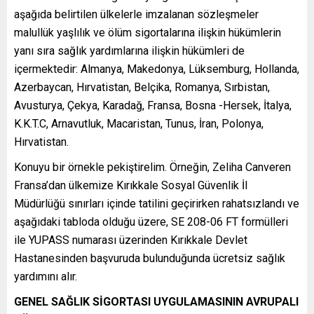
aşağıda belirtilen ülkelerle imzalanan sözleşmeler
malullük yaşlılık ve ölüm sigortalarına ilişkin hükümlerin
yanı sıra sağlık yardımlarına ilişkin hükümleri de
içermektedir: Almanya, Makedonya, Lüksemburg, Hollanda,
Azerbaycan, Hırvatistan, Belçika, Romanya, Sırbistan,
Avusturya, Çekya, Karadağ, Fransa, Bosna -Hersek, İtalya,
K.K.T.C, Arnavutluk, Macaristan, Tunus, İran, Polonya,
Hırvatistan.
Konuyu bir örnekle pekiştirelim. Örneğin, Zeliha Canveren
Fransa’dan ülkemize Kırıkkale Sosyal Güvenlik İl
Müdürlüğü sınırları içinde tatilini geçirirken rahatsızlandı ve
aşağıdaki tabloda olduğu üzere, SE 208-06 FT formülleri
ile YUPASS numarası üzerinden Kırıkkale Devlet
Hastanesinden başvuruda bulunduğunda ücretsiz sağlık
yardımını alır.
GENEL SAĞLIK SİGORTASI UYGULAMASININ AVRUPALI