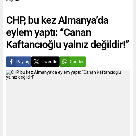
alınmasını...
2021’de 10 hafta boyunca
gelişmiş casus yazılımla
CHP, bu kez Almanya’da
takip edildiği kaydedildi.
Açıklamada...
eylem yaptı: “Canan
Kaftancıoğlu yalnız değildir!”
Paylaş
Tweetle
Gönder