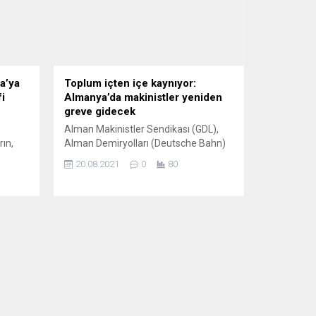
a’ya
Toplum içten içe kaynıyor:
fi
Almanya’da makinistler yeniden
greve gidecek
Alman Makinistler Sendikası (GDL),
ın,
Alman Demiryolları (Deutsche Bahn)
ile yapılan toplu iş sözleşmesi
20.08.2021
0
80
caretin
görüşmelerinin başarısızlıkla
er
sonuçlanmasının ardından ülke
genelinde ikinci kez grev kararı aldı.
inin
GDL Başkanı Claus Weselsky, Berlin’de
yaptığı açıklamada, Alman
finanse
Demiryolları’nın yük trenlerindeki
makinistlerin iş bırakma eylemine
rişim
yarın yerel saatle 17.00’de, yolcu
trenlerinde de 23 Ağustos Pazartesi
günü...