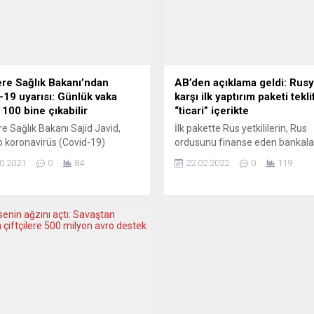
tere Sağlık Bakanı’ndan
AB’den açıklama geldi: Rusy
-19 uyarısı: Günlük vaka
karşı ilk yaptırım paketi tekli
 100 bine çıkabilir
“ticari” içerikte
ere Sağlık Bakanı Sajid Javid,
İlk pakette Rus yetkililerin, Rus
ip koronavirüs (Covid-19)
ordusunu finanse eden bankalar
ının hâlâ tehdit olmaya devam
Rusya’nın AB mali piyasalarına
0.2021
0
84
22.02.2022
0
119
i belirterek, kış aylarında günlük
erişiminin, ayrılıkçı bölgelerle ti
n Covid-19 vakası görülebileceği
hedef alınmasına yönelik teklifl
ında bulundu. Javid, Covid-19
bulunuyor Avrupa Birliği (AB),
ına ilişkin düzenlenen basın
Rusya’ya karşı ilk yaptırım paket
tısında, artan vaka sayıları
Ukrayna’daki ayrılıkçıları tanıma
ında İngiltere’nin alacağı
kararını alanları, Rus ordusunu 
leri ve aşılama programının
eden bankaları, Rusya’nın AB
i anlattı. Kış aylarının sadece
sermaye ve mali piyasalarına e
9 için...
imkânlarını, ayrılıkçı...