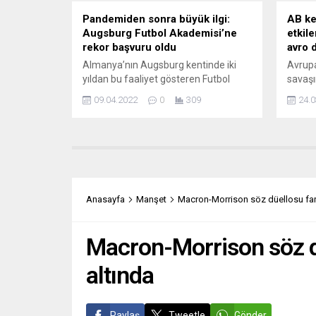
kökenli...
Pandemiden sonra büyük ilgi:
AB ke
Augsburg Futbol Akademisi’ne
etkil
rekor başvuru oldu
avro 
Almanya’nın Augsburg kentinde iki
Avrupa
yıldan bu faaliyet gösteren Futbol
savaşı
Akademisi pandemi nedeniyle
etkisi
09.04.2022
0
309
24.0
çalışmalarına ara vermişti. Yasakların
avrolu
kalkması ile tekrar çalışmalarına
Komis
kaldığı yerden devam eden
tarım
akademiye son haftalarda talepler
yöneli
rekor düzeyde arttı. 100’ün üzerinde
açıkla
çocuğun kayıt olmasının ardından
savaşı
yoğun talep üzerine akademideki
üretic
Anasayfa
Manşet
Macron-Morrison söz düellosu fark
eğitmen ve antrenör sayısı arttırıldı. 12
rezerv
lisanslı antrenör nezdinde ...
verecek
Macron-Morrison söz dü
altında
Paylaş
Tweetle
Gönder