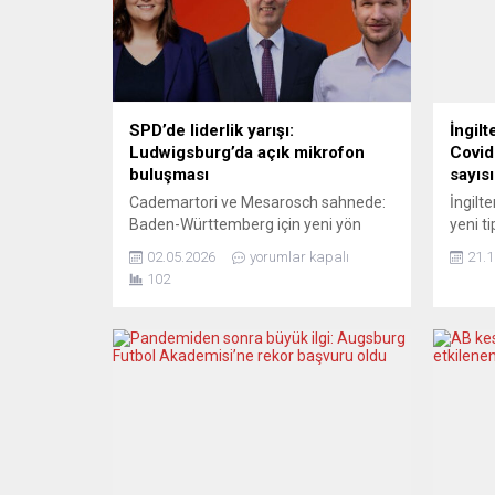
SPD’de liderlik yarışı:
İngil
Ludwigsburg’da açık mikrofon
Covid
buluşması
sayısı
Cademartori ve Mesarosch sahnede:
İngilt
Baden-Württemberg için yeni yön
yeni t
arayışı Almanya’da SPD Baden-
salgın
02.05.2026
yorumlar kapalı
21.1
Württemberg teşkilatında liderlik
ettiğin
102
tartışmaları hız kazanırken,
100 bi
Ludwigsburg’da dikkat çeken bir
uyarıs
etkinlik düzenleniyor. “Açık Mikrofon”
salgın
formatıyla gerçekleştirilecek
toplan
buluşmada, eyalet başkanlığına aday
karşıs
olan Isabel Cademartori ve Robin
tedbir
Mesarosch doğrudan katılımcıların
önemin
sorularını yanıtlayacak. AÇIK FORMAT,
Covid-1
DOĞRUDAN SORULAR Etkinlik,
özellikle Almanya’daki Türkiye