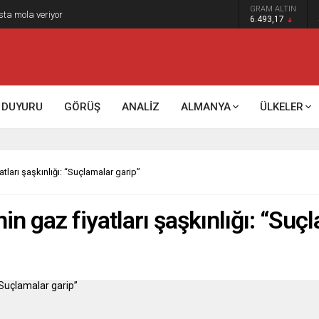
GRAM ALTIN
sta mola veriyor
6.493,17
DUYURU
GÖRÜŞ
ANALİZ
ALMANYA
ÜLKELER
tları şaşkınlığı: “Suçlamalar garip”
in gaz fiyatları şaşkınlığı: “Suç