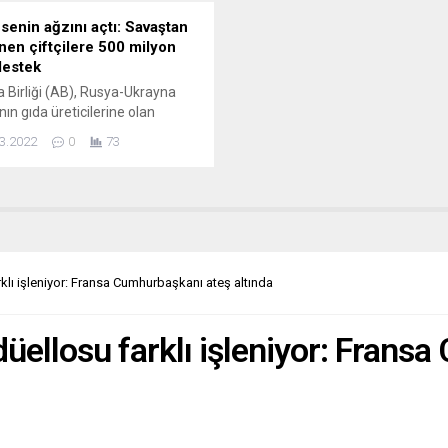
senin ağzını açtı: Savaştan
enen çiftçilere 500 milyon
destek
 Birliği (AB), Rusya-Ukrayna
nın gıda üreticilerine olan
ni hafifletmek için 500 milyon
3.2022
0
73
k fon sağlayacak. AB
yonu, Rusya-Ukrayna savaşında
 sektörünü desteklemeye
k önlemler içeren yeni paketini
dı. Buna göre, AB Komisyonu,
n sonuçlarında etkilenen
ilere yardımcı olmak için kriz
lı işleniyor: Fransa Cumhurbaşkanı ateş altında
inden 500 milyon avro destek
. Üye ülkeler,...
ellosu farklı işleniyor: Frans