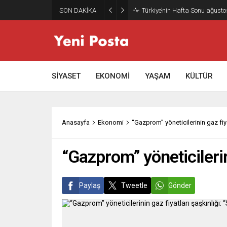
SON DAKİKA
Türkiye’nin Hafta Sonu ağusto
SİYASET
EKONOMİ
YAŞAM
KÜLTÜR
Anasayfa
Ekonomi
“Gazprom” yöneticilerinin gaz fiya
“Gazprom” yöneticilerin
Paylaş
Tweetle
Gönder