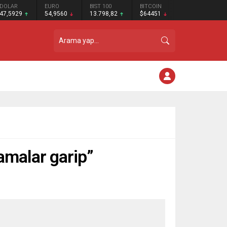
DOLAR
EURO
BIST 100
BITCOIN
47,5929
54,9560
13.798,82
$64451
lamalar garip”