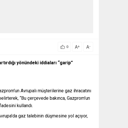
A
A
+
-
0
tırdığı yönündeki iddiaları “garip”
rom’un Avrupalı ​​müşterilerine gaz ihracatını
i belirterek, “Bu çerçevede bakınca, Gazprom’un
adesini kullandı.
Avrupa’da gaz talebinin düşmesine yol açıyor,