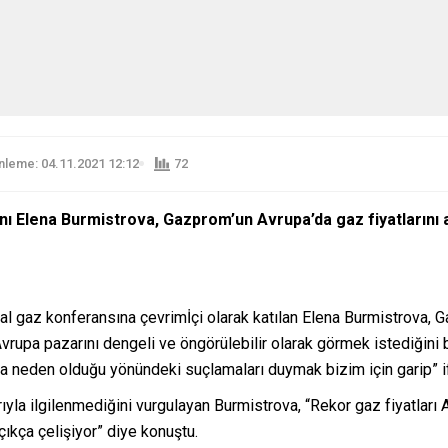
leme: 04.11.2021 12:12
72
ı Elena Burmistrova, Gazprom’un Avrupa’da gaz fiyatlarını ar
gaz konferansına çevrimİçi olarak katılan Elena Burmistrova, Gazp
, Avrupa pazarını dengeli ve öngörülebilir olarak görmek istediğin
na neden olduğu yönündeki suçlamaları duymak bizim için garip” if
yla ilgilenmediğini vurgulayan Burmistrova, “Rekor gaz fiyatları 
açıkça çelişiyor” diye konuştu.