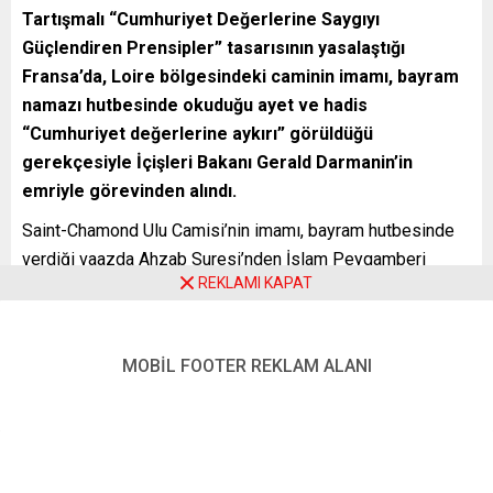
Tartışmalı “Cumhuriyet Değerlerine Saygıyı
Güçlendiren Prensipler” tasarısının yasalaştığı
Fransa’da, Loire bölgesindeki caminin imamı, bayram
namazı hutbesinde okuduğu ayet ve hadis
“Cumhuriyet değerlerine aykırı” görüldüğü
gerekçesiyle İçişleri Bakanı Gerald Darmanin’in
emriyle görevinden alındı.
Saint-Chamond Ulu Camisi’nin imamı, bayram hutbesinde
verdiği vaazda Ahzab Suresi’nden İslam Peygamberi
REKLAMI KAPAT
Hazreti Muhammed’in eşlerine hitap eden ayetlerle bir
hadis paylaştı. Cumhuriyetçiler Partisi’nden Belediye
Konseyi üyesi Isabelle Surply’in vaazın videosunu
MOBİL FOOTER REKLAM ALANI
internette paylaşmasının ardından İçişleri Bakanı Darmanin,
“bu ifadeleri kabul edilemez bulduğu” ve “cinsiyet
eşitliğine aykırı gördüğü” gerekçesiyle Loire Valiliğinden
imamın görevine son verilmesini ve oturma izninin
yenilenmemesinin sağlanmasını istedi.