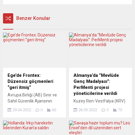
Benzer Konular
Ege’de Frontex:
Almanya’da ”Mevlüde
Düzensiz göçmenleri
Genç Madalyası”:
“geri itmiş”
PerMenti projesi
yöneticilerine verildi
Avrupa Birliği (AB) Sınır ve
Sahil Güvenlik Ajansının
Kuzey Ren-Vestfalya (KRV)
(Frontex), Ege’de Yunan
Eyaleti Başbakanlığınca
29.04.2022
0
60
26.05.2022
0
75
unsurlarınca düzensiz
“Mevlüde Genç Madalyası”
göçmenlere yönelik yapılan
bu yıl KRV Başbakanı
geri itme ve denizde terk
Hendrik Wüst tarafından
etme vakalarına dahil
PerMenti projesi