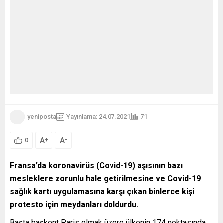
yeniposta
Yayınlama: 24.07.2021
71
A
A
+
-
0
Fransa’da koronavirüs (Covid-19) aşısının bazı
mesleklere zorunlu hale getirilmesine ve Covid-19
sağlık kartı uygulamasına karşı çıkan binlerce kişi
protesto için meydanları doldurdu.
Başta başkent Paris olmak üzere ülkenin 174 noktasında