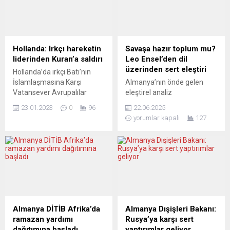
olduğu ortaya çıktı.
yöneticilerine verildi. KRV
“Lighthouse Reports”, “Der
Başbakanlığı tarafından
Spiegel”, “SRF Rundschau”,
2019’dan bu yana başarılı
“Republik” ve “Le Monde”
derneklere verilen
tarafından yürütülen ortak
madalyaya bu yıl PerMenti
Hollanda: Irkçı hareketin
Savaşa hazır toplum mu?
bir araştırmaya göre,
projesi yöneticileri layık
liderinden Kuran’a saldırı
Leo Ensel’den dil
Frontex’in veri tabanında,
görüldü. Dortmund’da
üzerinden sert eleştiri
Hollanda’da ırkçı Batı’nın
yüzlerce düzensiz
düzenlenen ödül töreninde,
İslamlaşmasına Karşı
Almanya’nın önde gelen
göçmenin...
29 Mayıs 1993’de 4 ırkçı
Vatansever Avrupalılar
eleştirel analiz
tarafından kundaklanan
(PEGIDA) hareketi lideri
platformlarından
Solingen’deki evlerinde 5...
23.01.2023
0
96
22.06.2025
Edwin Wagensveld, Lahey
NachDenkSeiten, barış
yorumlar kapalı
127
kentinde tek başına yaptığı
araştırmacısı ve çatışma
eylemde Kuran-ı Kerim yırttı.
çözüm uzmanı Dr. Leo
Wagensveld, dün yerel
Ensel’in kaleme aldığı çarpıcı
saatle 14.00’te idari başkent
bir yazı dizisine ev sahipliği
Lahey’deki parlamento
yapıyor:“Das Wörterbuch der
binası önünde Kur’an-ı
Kriegstüchtigkeit” (Savaş
Kerim’i yırttığı görüntüyü
Kabiliyeti Sözlüğü). Ensel bu
Twitter hesabından paylaştı.
yazı dizisinde, savaş yanlısı
Wagensveld’in tek başına
dilin topluma nasıl sinsice
Almanya DİTİB Afrika’da
Almanya Dışişleri Bakanı:
yaptığı gösteri polis
nüfuz ettiğini, siyasi ve
ramazan yardımı
Rusya’ya karşı sert
korumasında
medyatik anlatılarda
dağıtımına başladı
yaptırımlar geliyor