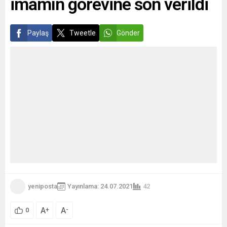
imamın görevine son verildi
Paylaş
Tweetle
Gönder
yeniposta
Yayınlama: 24.07.2021
42
A
A
+
-
0