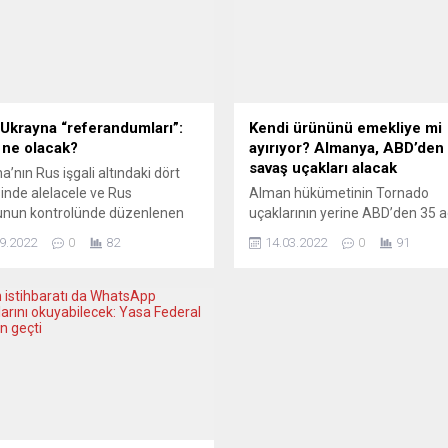
Ukrayna “referandumları”:
Kendi ürününü emekliye mi
 ne olacak?
ayırıyor? Almanya, ABD’den
savaş uçakları alacak
a’nın Rus işgali altındaki dört
inde alelacele ve Rus
Alman hükümetinin Tornado
unun kontrolünde düzenlenen
uçaklarının yerine ABD’den 35 a
ndumlarda, yüzde 87 ila 99
35 savaş uçağı alacağı bildirildi
9.2022
0
82
14.03.2022
0
91
da Rusya’yla birleşme lehinde
Alman Haber Ajansının (DPA)
anıldığı bildirildi. Moskova’nın
haberine göre, Alman ordusu 1
ına göre, bu bölgeler ilhak
milyar avroluk yeni moderniza
kten sonra Ukrayna ordusu, Rus
programı kapsamında hava
larında -nükleer silahlar da dahil
kuvvetlerini F-35 savaş uçakları
üzere- her yolla savaşılabilecek
donatmak istiyor. Üretici Lockh
dırgan haline gelecek. KLEINE...
Martin’den alınacak yeni F-35 s
uçakları, 1980’den beri Alman 
Kuvvetlerinde kullanılan...