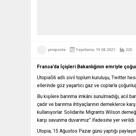
yeniposta
Yayınlama: 19.08.2021
225
Fransa’da İçişleri Bakanlığının emriyle çoğu
Utopia56 adlı sivil toplum kuruluşu, Twitter hes
ellerinde göz yaşartıcı gaz ve coplarla çoğunluğ
Bu kişilere barınma imkânı sunulmadığı, acil barı
çadır ve barınma ihtiyaçlarının derneklerce karş
kullanıyorlar. Solidarite Migrants Wilson derneğ
karşı savunma duvarımız” ifadesine yer verildi.
Utopia, 15 Ağustos Pazar günü yaptığı paylaşımd