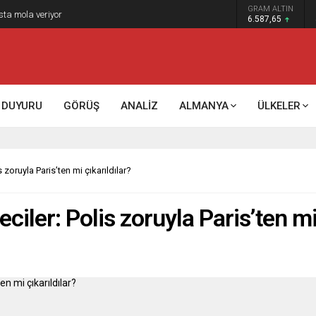
GRAM ALTIN
sta mola veriyor
6.587,65
DUYURU
GÖRÜŞ
ANALİZ
ALMANYA
ÜLKELER
 zoruyla Paris’ten mi çıkarıldılar?
iler: Polis zoruyla Paris’ten mi 