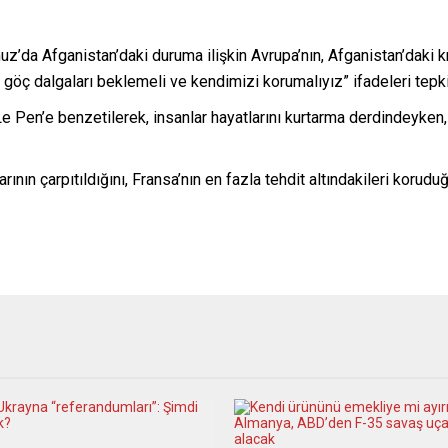
 Afganistan’daki duruma ilişkin Avrupa’nın, Afganistan’daki krizi
öç dalgaları beklemeli ve kendimizi korumalıyız” ifadeleri tepki
Le Pen’e benzetilerek, insanlar hayatlarını kurtarma derdindeyke
ının çarpıtıldığını, Fransa’nın en fazla tehdit altındakileri kor