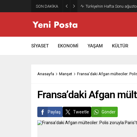
SON DAKİKA
Türkiye’nin Hafta Sonu ağusto
SİYASET
EKONOMİ
YAŞAM
KÜLTÜR
Anasayfa
Manşet
Fransa’daki Afgan mülteciler: Polis
Fransa’daki Afgan mültec
Paylaş
Tweetle
Gönder