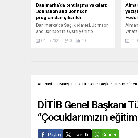
Danimarka’da pıhtılaşma vakaları:
Alman
Johnshon and Johnson
yazış
programdan çıkarıldı
Feder
Danimarka’da Sağlık İdaresi, Johnson
Almany
and Johnson’ın aşısını yeni tip
Whats
koronavirüse (Covid-19) karşı aşılama
uygula
04.05.2021
0
60
11.0
programından çıkardığını açıkladı.
yazışm
Sağlık İdaresi, Avrupa İlaç Ajansı
tasarı
(EMA) yaptığı açıklamada, Johnson
Hüküme
and Johnson şirketinin Covid-19’a
Bakanl
karşı geliştirdiği aşıyla çok nadir kanda
280’e 
pıhtılaşma vakaları arasında bağlantı
milletv
bulunabileceği yönündeki duyurusu
özellik
Anasayfa
Manşet
DİTİB Genel Başkanı Türkmen’den ye
hatırlatıldı. Danimarka’da Covid-19
Alman
salgınının kontrol altında olduğu ve...
(BfV) 
DİTİB Genel Başkanı Tü
“Çocuklarımızın eğitimi
Paylaş
Tweetle
Gönder