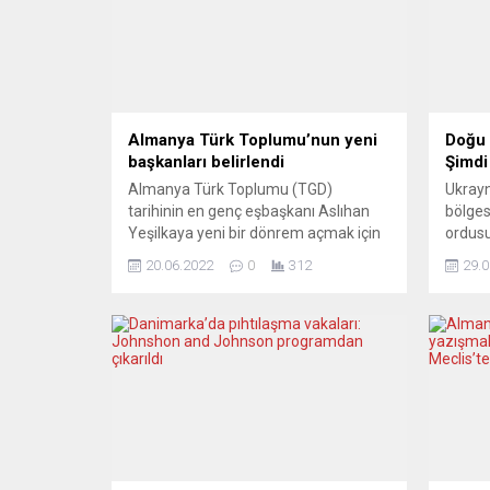
Almanya Türk Toplumu’nun yeni
Doğu 
başkanları belirlendi
Şimdi
Almanya Türk Toplumu (TGD)
Ukrayn
tarihinin en genç eşbaşkanı Aslıhan
bölges
Yeşilkaya yeni bir dönrem açmak için
ordus
çalışacaklarını söyledi. Almanya Türk
refera
20.06.2022
0
312
29.0
Toplumunun (TGD) 13. Genel
oranın
Kurulunda yeni eşbaşkanlar belirlendi.
oy kull
Berlin’de yapılan genel kurulda Aslıhan
mantığ
Yeşilkaya ve Gökay Sofuoğlu eş
edildi
başkanlığa seçildi. Aslıhan Yeşilkaya,
toprak
yaptığı konuşmada, kendisini bu
olmak 
göreve layık gören genel kurul...
bir sal