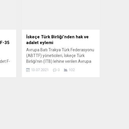
İskeçe Türk Birliği’nden hak ve
 F-35
adalet eylemi
Avrupa Batı Trakya Türk Federasyonu
(ABTTF) yöneticileri, İskeçe Türk
det F-
Birliği’nin (İTB) lehine verilen Avrupa
.
İnsan Hakları Mahkemesi (AİHM)
13.07.2021
0
102
kararının uygulanmaması ve
00
Yunanistan Yargıtayı’nın İTB’nin
syon
yeniden tescil başvurusunu
reddetmesini protesto etmek
yla
amacıyla düzenlenen eyleme katıldı.
eed
Haksızlığa ve adaletsizliğe karşı “Artık
avaş
yeter!” sloganıyla düzenlenen eyleme
Hava
ABTTF Başkanı Halit Habip Oğlu ve
ABTTF...