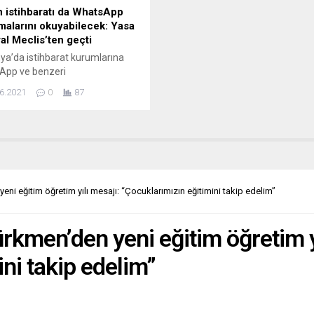
 istihbaratı da WhatsApp
malarını okuyabilecek: Yasa
al Meclis’ten geçti
a’da istihbarat kurumlarına
App ve benzeri
malardan yapılan şifreli
6.2021
0
87
aları okuma imkanı veren yasa
sı Federal Meclis’ten geçti.
tin hazırladığı ve daha önce
ar Kurulu’ndan geçen tasarı
karşı 355 oyla kabul edildi, 4
ekili çekimser kaldı. Böylelikle
le ülkenin iç istihbarat servisi
ni eğitim öğretim yılı mesajı: “Çocuklarımızın eğitimini takip edelim”
 Anayasayı Koruma Teşkilatına
WhatsApp ve...
rkmen’den yeni eğitim öğretim yı
ni takip edelim”