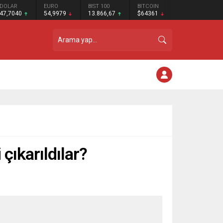
DOLAR
EURO
BIST 100
BITCOIN
47,7040
54,9979
13.866,67
$64361
çıkarıldılar?