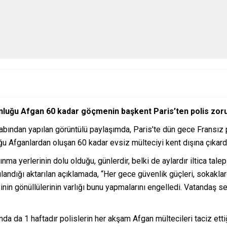
nluğu Afgan 60 kadar göçmenin başkent Paris’ten polis zoruyla
abından yapılan görüntülü paylaşımda, Paris’te dün gece Fransız pol
u Afganlardan oluşan 60 kadar evsiz mülteciyi kent dışına çıkardığ
nma yerlerinin dolu olduğu, günlerdir, belki de aylardır iltica tal
ılandığı aktarılan açıklamada, “Her gece güvenlik güçleri, sokaklar
inin gönüllülerinin varlığı bunu yapmalarını engelledi. Vatandaş se
a da 1 haftadır polislerin her akşam Afgan mültecileri taciz ettiğ