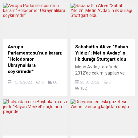
Avrupa
Sabahattin Ali ve “Sabah
Parlamentosu’nun kararı:
Yıldızı”: Metin Avdaç’ın
“Holodomor
ilk durağı Stuttgart oldu
Ukraynalılara
Metin Avdaç tarafında,
soykırımdır”
2012’de çekimi yapılan ve
AP’nin yazılı açıklamasında,
vizyona giren biyografik yanı
15.12.2022
0
60
23.03.2022
0
Rusya Federasyonu’na
ile öne çıkan Sabahattin Ali
102
“Sovyetler Birliği’nin birincil
belgeseli arada geçen on
halefi olarak özür dileme
yıla rağmen ilgiyle
çağrısı” yapıldı Avrupa
izlenmeye devam ediliyor.
Parlamentosu (AP),
Belgeseli, Köln, Frankfurt,
Sovyetler Birliği döneminde
Hamburg, Berlin, Bern’de
yaklaşık 4,5 milyon
göstermek ve söyleşiler
Ukraynalının hayatını
yapmak üzere yola çıkan
kaybettiği “büyük açlık”
Metin Avdaç’ın ilk durağı