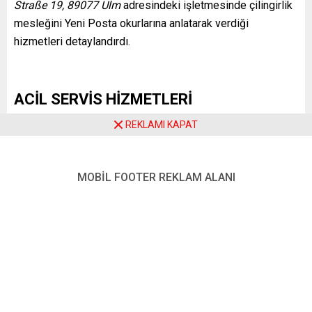
Straße 19, 89077 Ulm
adresindeki işletmesinde çilingirlik
mesleğini Yeni Posta okurlarına anlatarak verdiği
hizmetleri detaylandırdı.
ACİL SERVİS HİZMETLERİ
REKLAMI KAPAT
Merdan Yıldırım, Ulm-Neu-Ulm ve çevresinde 24 saat acil
servis hizmeti sunduklarını belirtti:
“Kapı açma, acil durum kabin açma ve güvenlik teknolojisi
MOBİL FOOTER REKLAM ALANI
alanında uzmanız. Hizmetlerimiz arasında şunlar yer alıyor:
24 saat acil kapı açma,
Araç kapısı açma,
Araba anahtarı programlama ve onarımı,
Pil değişimi,
Garaj ve posta kutusu açılışı,