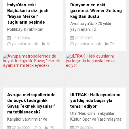
olarak da bilinen
Stuttgart oldu. Film, Altes
İtalya’dan eski
Dünyanın en eski
“Holodomor” olayını soykırım
Feuerwehrhaus Stuttgart
Başbakan’a dizi jesti:
gazetesi: Wiener Zeitung
ilan etti. AP Genel Kurul
salonunda...
“Bayan Merkel”
kağıttan düştü
oturumunda yapılan
suçluların peşinde
Avusturya’da 320 yıldır
oylamada 507 lehte, 12
Politikayı bıraktıktan
yayınlanan, 12
aleyhte ve 17 çekimser oy...
neredeyse üç yıl sonra
cumhurbaşkanı, 10
12.07.2024
02.07.2023
Angela Merkel, Agatha
imparator, iki cumhuriyet
yorumlar kapalı
61
yorumlar kapalı
74
Christie tarzı bir dedektif
gören dünyanın en eski
kılığında İtalyan
gazetesi Wiener Zeitung,
televizyonunda ekranlara
ekonomik gerekçelerle 30
gelecek. Almanya eski
Haziran’da kapısına kilit
Şansölyesi, İtalyan kanalı
vurdu. Avusturya’nın
Rai2’de yayınlanacak “Miss
başkenti Viyana merkezli,
Merkel” adlı iki bölümlük bir
dünyanın en eski günlük
televizyon dizisinin kurgusal
gazetesi Wiener Zeitung’un
kahramanı olarak karşımıza
yayınına 30 Haziran itibariyle
Avrupa metropollerinde
ULTRAK : Halk oyunlarını
çıkmaya hazırlanıyor. Dizide
son verildi. İlk olarak 1703
de büyük tedirginlik:
yurtdışında başarıyla
eski şansölye rolünde
yılında İmparator I.
Savaş “ekmek isyanları”
temsil ediyor
Alman aktris Katharina
Leopold’in desteğiyle
mı tetikleyecek?
Ulm/Neu-Ulm Trakyalılar
Thalbach yer alıyor ve...
yayınına...
Karşılıklı yaptırımlar ve
Kültür, Spor ve Yardımlaşma
ihracat yasaklarının,
Derneği bünyesinde 2018
02.04.2022
0
95
27.06.2024