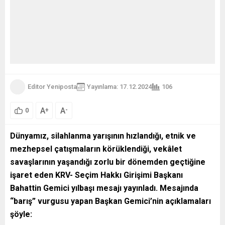
Editor Yeniposta
Yayınlama: 17.12.2024
106
A
A
+
-
0
Dünyamız, silahlanma yarışının hızlandığı, etnik ve
mezhepsel çatışmaların körüklendiği, vekâlet
savaşlarının yaşandığı zorlu bir dönemden geçtiğine
işaret eden KRV- Seçim Hakkı Girişimi Başkanı
Bahattin Gemici
yılbaşı mesajı yayınladı. Mesajında
“barış” vurgusu yapan Başkan Gemici’nin açıklamaları
şöyle: