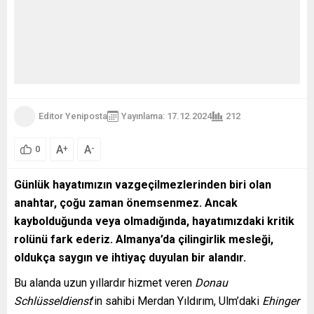
Editor Yeniposta
Yayınlama: 17.12.2024
212
A
A
+
-
0
Günlük hayatımızın vazgeçilmezlerinden biri olan
anahtar, çoğu zaman önemsenmez. Ancak
kaybolduğunda veya olmadığında, hayatımızdaki kritik
rolünü fark ederiz. Almanya’da çilingirlik mesleği,
oldukça saygın ve ihtiyaç duyulan bir alandır.
Bu alanda uzun yıllardır hizmet veren
Donau
Schlüsseldienst
’in sahibi Merdan Yıldırım, Ulm’daki
Ehinger