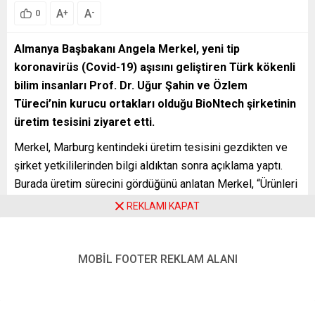
A
A
+
-
0
Almanya Başbakanı Angela Merkel, yeni tip
koronavirüs (Covid-19) aşısını geliştiren Türk kökenli
bilim insanları Prof. Dr. Uğur Şahin ve Özlem
Türeci’nin kurucu ortakları olduğu BioNtech şirketinin
üretim tesisini ziyaret etti.
Merkel, Marburg kentindeki üretim tesisini gezdikten ve
şirket yetkililerinden bilgi aldıktan sonra açıklama yaptı.
Burada üretim sürecini gördüğünü anlatan Merkel, “Ürünleri
gördüğünüzde çok dikkat çekici görünmüyor ancak etkisi
REKLAMI KAPAT
muhteşem” dedi.
MOBİL FOOTER REKLAM ALANI
Türeci ve Şahin çiftine teşekkür eden Merkel, “Onlarca yıl
yaptığınız araştırmayla, şimdi aşınızla pandemiden hızlı bir
şekilde çıkış yollarından birini bulabildik” diye konuştu.