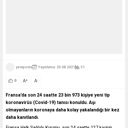
yeniposta
Yayınlama: 20.08.2021
51
A
A
+
-
0
Fransa’da son 24 saatte 23 bin 973 kişiye yeni tip
koronavirüs (Covid-19) tanısı konuldu. Aşı
olmayanların koronaya daha kolay yakalandığı bir kez
daha kanıtlandı.
Fransa Halk Sağlığı Kurumu, son 24 saatte 127 kişinin