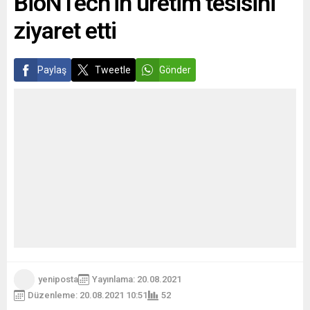
BioNTech’in üretim tesisini
ziyaret etti
Paylaş
Tweetle
Gönder
yeniposta
Yayınlama: 20.08.2021
Düzenleme: 20.08.2021 10:51
52