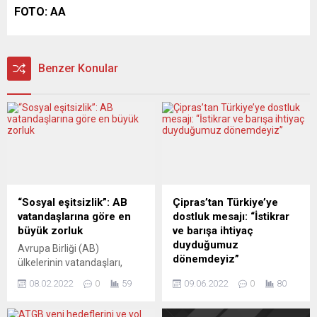
FOTO: AA
Benzer Konular
“Sosyal eşitsizlik”: AB
Çipras’tan Türkiye’ye
vatandaşlarına göre en
dostluk mesajı: “İstikrar
büyük zorluk
ve barışa ihtiyaç
duyduğumuz
Avrupa Birliği (AB)
dönemdeyiz”
ülkelerinin vatandaşları,
AB’nin önündeki en büyük
Yunanistan’da ana
08.02.2022
0
59
09.06.2022
0
80
zorluğun “sosyal eşitsizlik”
muhalefet lideri Aleksis
olduğu görüşünü dile getirdi.
Çipras, ziyaret ettiği