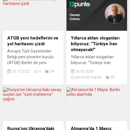
AB’nin 27 üye ülkede
Sömbeki Adası’ndan
yaptırdığı “Eurobarometer”
Türkiye’ye dostluk ve diyalog
adlı ankette AB
mesajı gönderdi. Çipras,
vatandaşlarına birçok
Sömbeki Adası’nda
konuda sorular soruldu. “AB
gazetecilere, Yunan halkının
için en büyük zorluklar
egemenlik ve egemenlik
hangileridir?” sorusuna
haklarını korumak adına
ATGB yeni hedeflerini ve
Yıllarca atılan sloganları
Avrupalılar arasında en
birlik içerisinde olduğunu
yol haritasını çizdi
biliyoruz: “Türkiye İran
fazla verilen cevap “sosyal
belirterek, “Tahriklerin
olmayacak!”
Avrupa Türk Gazeteciler
eşitsizlik” oldu. AB
artması için bir neden yok,
Birliği yeni yönetim kurulu
Yıllarca atılan sloganları
vatandaşlarının yüzde 36’sı...
özellikle Ege’nin her iki
(ATGB) Berlin’ de yeni
biliyoruz: “Türkiye İran
tarafının da istikrar ve barışa
hedeflerini ve yol haritasını
olmayacak!” Böyle şeyler
ihtiyaç duyduğu bir...
25.12.2022
0
54
26.03.2026
çizdi. Yirmi yılı aşkın süredir
çok söylendi. Pek bir hayrını
yorumlar kapalı
92
faaliyet gösteren ve Avrupa’
gören olmadı. İran olmadı,
da diaspora gazeteciliğinin
ama devleti İslamcılar ele
önemli kurumlarından biri
geçirdi. Hayır mı? Yani
olan Avrupa Türk
cumhuriyet rejiminin
Gazeteciler Birliği (ATGB)
aydınlanmacı kazanımları
Berlin’de Türk- Alman
paramparça edilmedi mi?
İşverenler Birliği’nde (TDU)
Bugün, buradayız: Kül
“Avrupa’da Medya
yutmayan ve kavgadan da
Örgütlenmesi ve
kaçmayan bir çalışkan
Rusya’nın Ukrayna’daki
Almanya’da 1 Mayıs: