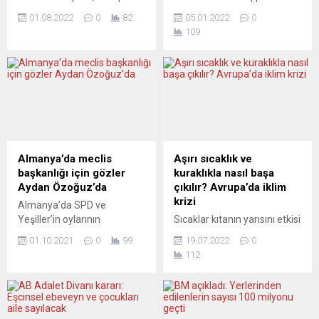
sınır koruma ajansının
de desteğini alan Frank-
01.08.2022
0
82
05.01.2022
0
Yunanistan’ın Ege’de
Walter Steinmeier, Almanya
109
sığınmacıları geri itme
Cumhurbaşkanlığı
uygulamalarına göz
görevindeki ikinci dönemine
yumduğunu ortaya koydu.
hazırlanıyor. Federal
Avrupa Sınır ve Sahil
Almanya’da koalisyon
Güvenliği Ajansının (Frontex)
ortaklarından Yeşiller Partisi
Yunanistan’ın Ege’de
de Cumhurbaşkanı Frank-
sığınmacılara yönelik yasa
Walter Steinmeier’ın bir
dışı geri itme uygulamalarını
dönem daha görev
görmezden gelerek aktif
yapmasına yeşil ışık yaktı.
Almanya’da meclis
Aşırı sıcaklık ve
yardım sağladığı suçlamaları
Yeşiller Eşbaşkanları Robert
başkanlığı için gözler
kuraklıkla nasıl başa
AB’nin gizli raporunda teyit
Habeck ve Annalena
Aydan Özoğuz’da
çıkılır? Avrupa’da iklim
edildi. AB Komisyonu’na
Baerbock tarafından yapılan
krizi
Almanya’da SPD ve
bağlı...
ve diğer üst düzey parti
Yeşiller’in oylarının
Sıcaklar kıtanın yarısını etkisi
mensuplarınca...
artmasıyla meclisteki siyasi
altına aldı. Orman yangınları
01.10.2021
0
99
19.07.2022
0
denge tamamen değişti.
Güney Avrupa’yı
112
Muhtemel koalisyon
Portekiz’den Yunanistan’a
ortaklığı için görüşmeler
kadar kuşatmış durumda,
sürerken Federal Meclis
mahsuller kuruyor ve
başkanlığı için SPD’li Aydan
sıcaktan ölenlerin sayısı
Özoğuz’un adı geçiyor. Bu
artıyor. Almanya ve Büyük