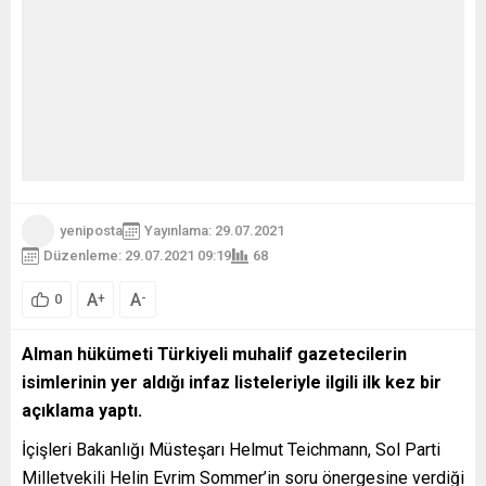
yeniposta
Yayınlama: 29.07.2021
Düzenleme: 29.07.2021 09:19
68
A
A
+
-
0
Alman hükümeti Türkiyeli muhalif gazetecilerin
isimlerinin yer aldığı infaz listeleriyle ilgili ilk kez bir
açıklama yaptı.
İçişleri Bakanlığı Müsteşarı Helmut Teichmann, Sol Parti
Milletvekili Helin Evrim Sommer’in soru önergesine verdiği