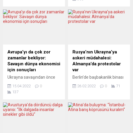
5’inci gününde olaylara
şubesinde burada yaşayan
sahne olan grev, ülke
Türklerle bir araya geldi.
geneline yayılmaya başladı.
Avrupa Konseyi Adalet
Çalışma şartlarının
Bakanları Toplantısı’na
düzeltilmesi, emeklilik
katılmak üzere İtalya’nın
haklarının genişletilmesi ve
Venedik kentine gelen
akaryakıttaki artışlardan
Bakan Gül, temaslarına
yaşadıkları kayıpların
DİTİB Venedik şubesini
karşılanması talepleriyle 14
ziyaret ederek başladı.
Avrupa’yı da çok zor
Rusya’nın Ukrayna’ya
Mart’tan itibaren greve
Venedik’te yaşayan Kuzey
zamanlar bekliyor:
askeri müdahalesi:
giden Taşımacılık Sektörünü
Makedonya Türkleri ile bir
Savaşın dünya ekonomisi
Almanya’da protestolar
Savunma Platformu üyeleri,
araya gelen ve sorunlarını...
için sonuçları
var
ülkenin farklı bölgelerinde
Ukrayna savaşından önce
Berlin’de başbakanlık binası
yaptıkları eylemlerde polisin
zaten yüksek olan enerji
önünde yüzlerce kişi
müdahalesiyle...
15.04.2022
0
26.02.2022
0
71
fiyatları daha da artarken,
Rusya’nın Ukranya’ya askeri
137
birçok Avrupa ülkesinde
müdahalesini protesto etti.
enflasyon şu anda yüzde
Başbakanlık Binasının
7’yi aşmış durumda. Rusya
önünde toplanan
ve Ukrayna’nın başlıca
Ukraynalılar ve savaş
üreticileri olduğu buğday ve
karşıtları, üzerinde “Putin’i
ayçiçek yağı başta olmak
ve savaşı durdurun”, “Bu
üzere gıda fiyatları da
Ukrayna bizim ülkemiz”,