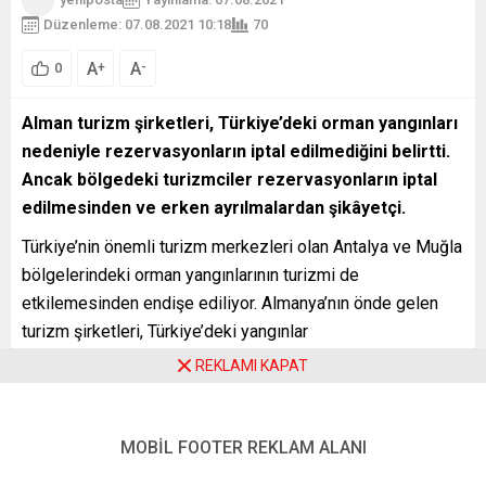
Düzenleme: 07.08.2021 10:18
70
A
A
+
-
0
Alman turizm şirketleri, Türkiye’deki orman yangınları
nedeniyle rezervasyonların iptal edilmediğini belirtti.
Ancak bölgedeki turizmciler rezervasyonların iptal
edilmesinden ve erken ayrılmalardan şikâyetçi.
Türkiye’nin önemli turizm merkezleri olan Antalya ve Muğla
bölgelerindeki orman yangınlarının turizmi de
etkilemesinden endişe ediliyor. Almanya’nın önde gelen
turizm şirketleri, Türkiye’deki yangınlar
nedeniyle rezervasyonların iptal edilmediğini açıkladı.
REKLAMI KAPAT
Almanya’nın ikinci büyük turizm şirketi DER, yangınlar
nedeniyle Bodrum bölgesinde ağustos ayı başında tatil
MOBİL FOOTER REKLAM ALANI
yapmayı planlayanlar için ücretsiz olarak rezervasyon
değişikliği veya iptal imkânı sunduklarını belirtti. Ancak,