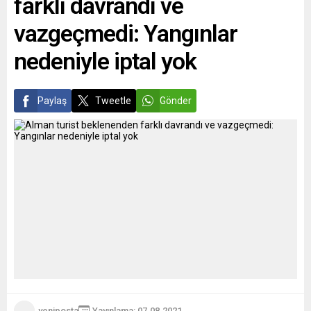
farklı davrandı ve
bağları...
vazgeçmedi: Yangınlar
nedeniyle iptal yok
Paylaş
Tweetle
Gönder
yeniposta
Yayınlama: 07.08.2021