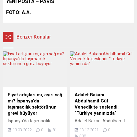
YENİ POSTA – PARİS
FOTO: A.A.
Benzer Konular
Fiyat artışları mı, aşırı sağ
Adalet Bakanı
mı? İspanya’da
Abdulhamit Gül
taşımacılık sektörünün
Venedik’te seslendi:
grevi büyüyor
“Türkiye yanınızda”
İspanya’da taşımacılık
Adalet Bakanı Abdulhamit
sektörünün küçük bir kısmı
Gül, Diyanet İşleri Türk İslam
19.03.2022
0
81
13.12.2021
0
tarafından başlatılan ve
Birliğinin (DİTİB) Venedik
308