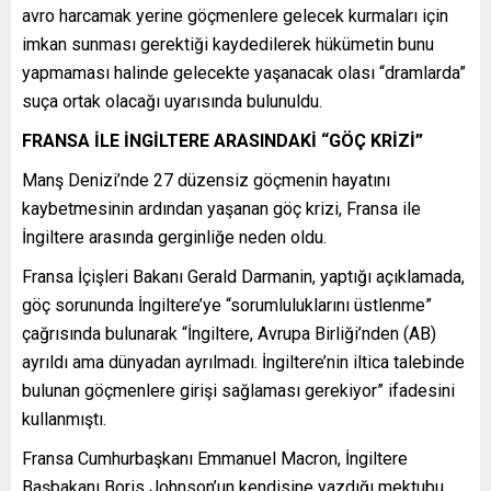
avro harcamak yerine göçmenlere gelecek kurmaları için
imkan sunması gerektiği kaydedilerek hükümetin bunu
yapmaması halinde gelecekte yaşanacak olası “dramlarda”
suça ortak olacağı uyarısında bulunuldu.
FRANSA İLE İNGİLTERE ARASINDAKİ “GÖÇ KRİZİ”
Manş Denizi’nde 27 düzensiz göçmenin hayatını
kaybetmesinin ardından yaşanan göç krizi, Fransa ile
İngiltere arasında gerginliğe neden oldu.
Fransa İçişleri Bakanı Gerald Darmanin, yaptığı açıklamada,
göç sorununda İngiltere’ye “sorumluluklarını üstlenme”
çağrısında bulunarak “İngiltere, Avrupa Birliği’nden (AB)
ayrıldı ama dünyadan ayrılmadı. İngiltere’nin iltica talebinde
bulunan göçmenlere girişi sağlaması gerekiyor” ifadesini
kullanmıştı.
Fransa Cumhurbaşkanı Emmanuel Macron, İngiltere
Başbakanı Boris Johnson’un kendisine yazdığı mektubu