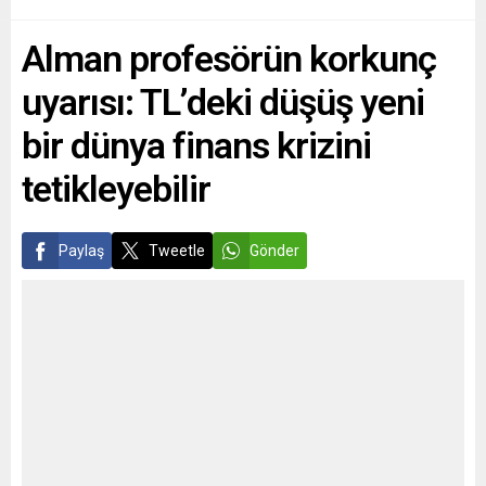
daha kötü olduğunu söyledi.
partilere vermeliyiz” dedi.
Şoygu, 10’uncu Moskova
Avrupa Parlamentosu’nun
Alman profesörün korkunç
Uluslararası Güvenlik
bir siyasi güç olarak Avrupa
Konferansı’nda yaptığı
Birliği’ne üye...
uyarısı: TL’deki düşüş yeni
konuşmada, güncel
konularla ilgili açıklamalarda
bir dünya finans krizini
bulundu. Rusya ve...
tetikleyebilir
Paylaş
Tweetle
Gönder