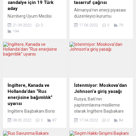
sandalye için 19 Türk
tasarruf çağrısı
aday
Almanya’nın enerji piyasası
Nürnberg Uyum Meclisi
düzenleyici kurumu
Seçimleri 9 Ekim 2022
(Bundesnetzagentur-
21.09.2022
0
17.06.2022
0
79
tarihinde yapılacak. Tamamı
BNetzA), Rusya’nın
194
yabancı kökenlilerden
Avrupa’ya doğal gaz
oluşan ve 6 senede bir
sevkiyatını kısmasının
yapılan uyum meclisinde
ardından ülkede doğalgaz
toplam 30 sandalye
depolama tesislerini
bulunuyor. 30 sandalyeden
doldurmaya yardımcı olmak
5’i için 19 Türk aday
amacıyla, Alman tüketici ve
yarışacak. 535 bin kişinin
sanayicilerine tüketimi
yaşadığı Nürnberg’de 170
azaltma çağrısında bulundu.
farklı ülkeden yaklaşık 135
Bundesnetzagentur
İngiltere, Kanada ve
İstenmiyor: Moskova’dan
bin yabancı kökenli insan
Başkanı Klaus Müller,
Hollanda’dan “Rus
Johnson’a giriş yasağı
yaşamakta. Bu sayının
Twitter hesabından yaptığı
enerjisine bağımlılık”
Rusya, Batı’nın
yaklaşık...
paylaşımda, “Rus gaz
uyarısı
yaptırımlarına misilleme
sevkiyatındaki mevcut
İngiltere Başbakanı Boris
olarak İngiltere Başbakanı
kesintiler hepimizi-
Johnson, Kanada Başbakanı
Johnson’u “istenmeyen kişi”
tüketicileri olduğu kadar
08.03.2022
0
87
17.04.2022
0
84
Justin Trudeau ve Hollanda
ilan ederek Rusya’ya giriş
sanayiyi de-çok ciddi bir
Başbakanı Mark Rutte,
yasağı getirdi. İngiltere
duruma...
Avrupa ülkelerinin Rus
Savunma Bakanı ile Dışişleri