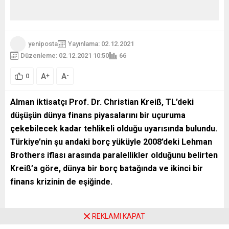
yeniposta
Yayınlama: 02.12.2021
Düzenleme: 02.12.2021 10:50
66
A
A
+
-
0
Alman iktisatçı Prof. Dr. Christian Kreiß, TL’deki
düşüşün dünya finans piyasalarını bir uçuruma
çekebilecek kadar tehlikeli olduğu uyarısında bulundu.
Türkiye’nin şu andaki borç yüküyle 2008’deki Lehman
Brothers iflası arasında paralellikler olduğunu belirten
Kreiß’a göre, dünya bir borç batağında ve ikinci bir
finans krizinin de eşiğinde.
REKLAMI KAPAT
Türkiye’deki borç ve döviz sorununun dünya ölçeğinde bir