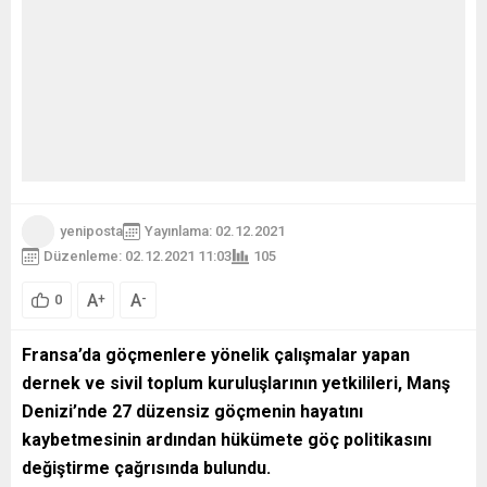
yeniposta
Yayınlama: 02.12.2021
Düzenleme: 02.12.2021 11:03
105
A
A
+
-
0
Fransa’da göçmenlere yönelik çalışmalar yapan
dernek ve sivil toplum kuruluşlarının yetkilileri, Manş
Denizi’nde 27 düzensiz göçmenin hayatını
kaybetmesinin ardından hükümete göç politikasını
değiştirme çağrısında bulundu.