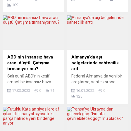
taşındı. Özellikle
Today” ve “Sputnik” de Birlik
109
Sundsvall’daki uyuşturucu
ülkelerinde yasaklanacak.
piyasasını ele geçirme
Moskova’ya karşı yeni
amacıyla şiddetlenen bir
yaptırım kararları alan
olayın ucu Türkiye’ye
Avrupa Birliği, tüm hava
uzanıyor. İsveç’te organize
sahasını Rus uçakları için
suç çetelerinin aralarındaki
kapatıyor. AB Komisyonu
kanlı çatışmalar yeni boyuta
Başkanı Ursula von der
ulaştı. Silahlı veya bombalı
Leyen, “Rusya’ya ait ya da
saldırılar artarken olaylara
Rusya kontrolündeki...
ABD’nin insansız hava
Almanya’da aşı
karışanlarda yaşın da
aracı düştü: Çatışma
belgelerinde sahtecilik
giderek düştüğü ve daha...
tırmanıyor mu?
arttı
Salı günü ABD’nin keşif
Federal Almanya’da yeni bir
amaçlı bir insansız hava
araştırma, sahte korona
aracı Karadeniz üzerinde
aşısı belgesi alanların
17.03.2023
0
71
16.01.2022
0
düştü. ABD, Rusya’nın
sayısında artış saptadı. Buna
125
“tekinsiz ve
göre, 2021’de en az 20 bin
profesyonellikten uzak”
aşı belgesinin sahte.
eylemlerinin bir Rus savaş
Federal Almanya’da sahte
uçağıyla çarpışmaya sebep
korona aşısı belgesiyle
olduğundan yakındı.
restoran ve alışveriş
Moskova ise insansız hava
merkezlerine giriş yapmaya