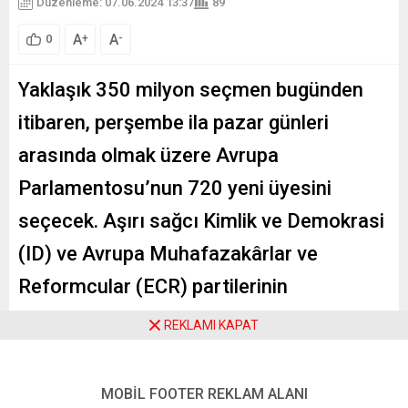
Düzenleme: 07.06.2024 13:37
89
A
A
+
-
0
Yaklaşık 350 milyon seçmen bugünden
itibaren, perşembe ila pazar günleri
arasında olmak üzere Avrupa
Parlamentosu’nun 720 yeni üyesini
seçecek. Aşırı sağcı Kimlik ve Demokrasi
(ID) ve Avrupa Muhafazakârlar ve
Reformcular (ECR) partilerinin
seçimlerden güçlenerek çıkmaları
REKLAMI KAPAT
bekleniyor. Yorumcular, bu olası değişime
nasıl yaklaşmak gerektiği üzerine
MOBİL FOOTER REKLAM ALANI