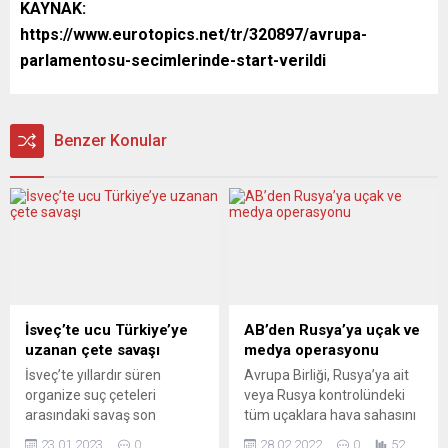
KAYNAK:
https://www.eurotopics.net/tr/320897/avrupa-
parlamentosu-secimlerinde-start-verildi
Benzer Konular
İsveç’te ucu Türkiye’ye
AB’den Rusya’ya uçak ve
uzanan çete savaşı
medya operasyonu
İsveç’te yıllardır süren
Avrupa Birliği, Rusya’ya ait
organize suç çeteleri
veya Rusya kontrolündeki
arasındaki savaş son
tüm uçaklara hava sahasını
haftalarda yeni bir boyuta
kapatıyor. Ayrıca “Russia
23.01.2023
0
28.02.2022
0
52