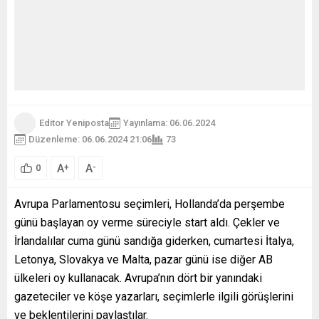
Editor Yeniposta
Yayınlama: 06.06.2024
Düzenleme: 06.06.2024 21:06
73
A
A
+
-
0
Avrupa Parlamentosu seçimleri, Hollanda’da perşembe
günü başlayan oy verme süreciyle start aldı. Çekler ve
İrlandalılar cuma günü sandığa giderken, cumartesi İtalya,
Letonya, Slovakya ve Malta, pazar günü ise diğer AB
ülkeleri oy kullanacak. Avrupa’nın dört bir yanındaki
gazeteciler ve köşe yazarları, seçimlerle ilgili görüşlerini
ve beklentilerini paylaştılar.