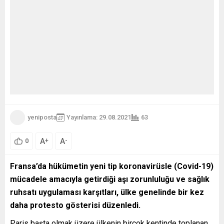
yeniposta
Yayınlama: 29.08.2021
63
A
A
+
-
0
Fransa’da hükümetin yeni tip koronavirüsle (Covid-19)
mücadele amacıyla getirdiği aşı zorunluluğu ve sağlık
ruhsatı uygulaması karşıtları, ülke genelinde bir kez
daha protesto gösterisi düzenledi.
Paris başta olmak üzere ülkenin birçok kentinde toplanan