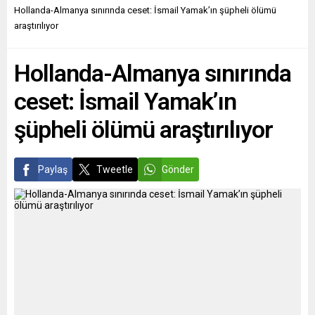
Cumhurbaşkanı Rumen
satışlara ilişkin ekim ayı
Hollanda-Almanya sınırında ceset: İsmail Yamak’ın şüpheli ölümü
Radev’e iade edeceğini
geçici verilerini açıkladı.
araştırılıyor
bildirdi. Partinin Parlamento
Buna göre, mevsim ve
Grubu Başkanı Georgi
takvim etkilerinden
Hollanda-Almanya sınırında
Svilenski, basına yaptığı
arındırılmış reel perakende
açıklamada, krizde olan
satışlar, ekimde bir...
ceset: İsmail Yamak’ın
devletin sorunlarını
hafifletmek...
şüpheli ölümü araştırılıyor
Paylaş
Tweetle
Gönder