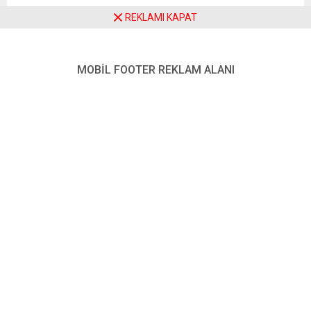
bırakıldığı üzerinde duruyor.
REKLAMI KAPAT
MOBİL FOOTER REKLAM ALANI
Kırsal alanda ölü olarak bulunan Yamak’ın şiddete maruz
kalarak hayatını kaybettiği düşünülüyor. Polis, Dinxperlo
yakınında bulunan Breedenbroek adlı caddede yoldan
geçen bir sürücü tarafından fark edildiğini bildirdi.
Hollanda’da bilinen “opsporingverzocht” adlı programda