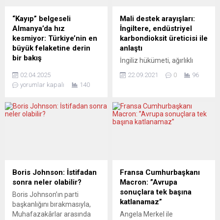
“Kayıp” belgeseli
Mali destek arayışları:
Almanya’da hız
İngiltere, endüstriyel
kesmiyor: Türkiye’nin en
karbondioksit üreticisi ile
büyük felaketine derin
anlaştı
bir bakış
İngiliz hükümeti, ağırlıklı
Türkiye’de büyük yankı
olarak soğutucularda, gazlı
02.04.2025
22.09.2021
0
96
uyandıran “Kayıp” belgesel
içecek ve et ürünlerinin
yorumlar kapalı
140
filmi, Almanya’daki
paketlenmesinde kullanılan
gösterimlerine hız
endüstriyel karbondioksit
kesmeden devam ediyor.
üretimde kapasitenin
Film, 5 Nisan 2025 tarihinde
artırılması için ABD’li CF
Ulm’de izleyicilerle
Industries ile anlaşmaya
buluşacak. Halk Dernekleri
varıldığını duyurdu. İngiliz
Birimi’nin (HDB Untere
hükümetinden yapılan
Kuhberg 16, 89077 Ulm
açıklamada, ülkenin
adresindeki lokalinde saat
endüstriyel karbondioksit
Boris Johnson: İstifadan
Fransa Cumhurbaşkanı
20:00’de gerçekleşecek
ihtiyacının yüzde 60’ını tek
sonra neler olabilir?
Macron: ”Avrupa
gösterim, oyuncu Akan
başına karşılamasına
sonuçlara tek başına
Boris Johnson’ın parti
Atakan ile söyleşi ve müzik
rağmen finansal sebeplerle
katlanamaz”
başkanlığını bırakmasıyla,
dinletisiyle zenginleşecek.
15 Eylül’de iki üretim tesisini
Muhafazakârlar arasında
Angela Merkel ile
Etkinlik sinemaseverler ve
kapatmak zorunda kalan