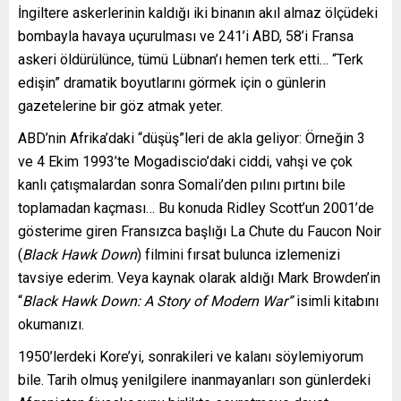
İngiltere askerlerinin kaldığı iki binanın akıl almaz ölçüdeki
bombayla havaya uçurulması ve 241’i ABD, 58’i Fransa
askeri öldürülünce, tümü Lübnan’ı hemen terk etti… “Terk
edişin” dramatik boyutlarını görmek için o günlerin
gazetelerine bir göz atmak yeter.
ABD’nin Afrika’daki “düşüş”leri de akla geliyor: Örneğin 3
ve 4 Ekim 1993’te Mogadiscio’daki ciddi, vahşi ve çok
kanlı çatışmalardan sonra Somali’den pılını pırtını bile
toplamadan kaçması… Bu konuda Ridley Scott’un 2001’de
gösterime giren Fransızca başlığı La Chute du Faucon Noir
(
Black Hawk Down
) filmini fırsat bulunca izlemenizi
tavsiye ederim. Veya kaynak olarak aldığı Mark Browden’in
“
Black Hawk Down: A Story of Modern War”
isimli kitabını
okumanızı.
1950’lerdeki Kore’yi, sonrakileri ve kalanı söylemiyorum
bile. Tarih olmuş yenilgilere inanmayanları son günlerdeki