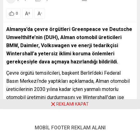
A
A
+
-
0
Almanya’da çevre örgütleri Greenpeace ve Deutsche
Umwelthilfe’nin (DUH), Alman otomobil üreticileri
BMW, Daimler, Volkswagen ve enerji tedarikçisi
Wintershall’a yetersiz iklimi koruma önlemleri
gerekçesiyle dava açmaya hazırlandığı bildirildi.
Çevre örgütü temsilcileri, başkent Berlin’deki Federal
Basın Merkezi’nde yaptıkları açıklamada, Alman otomobil
üreticilerinin 2030 yılına kadar içten yanmalı motorlu
otomobil üretimini durdurmasını ve Wintershall’dan ise
REKLAMI KAPAT
2026’dan itibaren yeni petrol ve gaz sahaları açmasına son
vermesini talep ettiklerini belirtti.
Greenpeace ve Deutsche Umwelthilfe, Paris İklim
MOBİL FOOTER REKLAM ALANI
Anlaşması ve Almanya İklim Koruma Yasası’nın hedeflerine