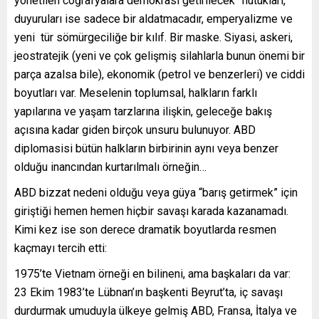
yönetilen coğrafyalara demokrasi getirilecek” nutukları,
duyuruları ise sadece bir aldatmacadır, emperyalizme ve
yeni tür sömürgeciliğe bir kılıf. Bir maske. Siyasi, askeri,
jeostratejik (yeni ve çok gelişmiş silahlarla bunun önemi bir
parça azalsa bile), ekonomik (petrol ve benzerleri) ve ciddi
boyutları var. Meselenin toplumsal, halkların farklı
yapılarına ve yaşam tarzlarına ilişkin, geleceğe bakış
açısına kadar giden birçok unsuru bulunuyor. ABD
diplomasisi bütün halkların birbirinin aynı veya benzer
olduğu inancından kurtarılmalı örneğin…
ABD bizzat nedeni olduğu veya güya “barış getirmek” için
giriştiği hemen hemen hiçbir savaşı karada kazanamadı.
Kimi kez ise son derece dramatik boyutlarda resmen
kaçmayı tercih etti:
1975’te Vietnam örneği en bilineni, ama başkaları da var:
23 Ekim 1983’te Lübnan’ın başkenti Beyrut’ta, iç savaşı
durdurmak umuduyla ülkeye gelmiş ABD, Fransa, İtalya ve