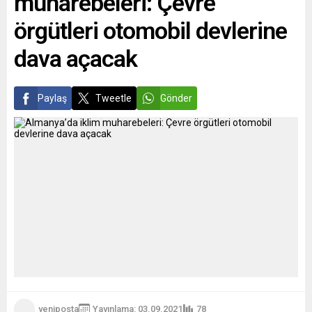
muharebeleri: Çevre
sayısının...
örgütleri otomobil devlerine
dava açacak
Paylaş
Tweetle
Gönder
yeniposta
Yayınlama: 03.09.2021
78