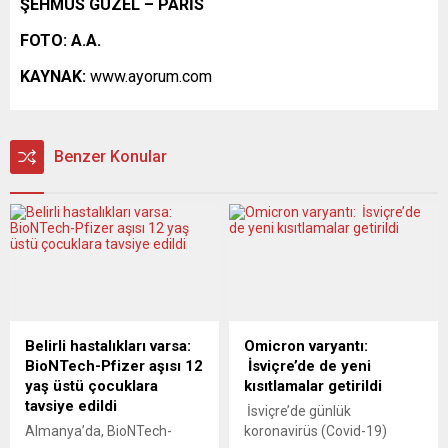
ŞEHMUS GÜZEL – PARİS
FOTO: A.A.
KAYNAK:
www.ayorum.com
Benzer Konular
Belirli hastalıkları varsa:
Omicron varyantı:
BioNTech-Pfizer aşısı 12
İsviçre’de de yeni
yaş üstü çocuklara
kısıtlamalar getirildi
tavsiye edildi
İsviçre’de günlük
Almanya’da, BioNTech-
koronavirüs (Covid-19)