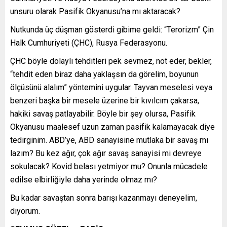
unsuru olarak Pasifik Okyanusu’na mı aktaracak?
Nutkunda üç düşman gösterdi gibime geldi: “Terorizm” Çin
Halk Cumhuriyeti (ÇHC), Rusya Federasyonu.
ÇHC böyle dolaylı tehditleri pek sevmez, not eder, bekler,
“tehdit eden biraz daha yaklaşsın da görelim, boyunun
ölçüsünü alalım” yöntemini uygular. Tayvan meselesi veya
benzeri başka bir mesele üzerine bir kıvılcım çakarsa,
hakiki savaş patlayabilir. Böyle bir şey olursa, Pasifik
Okyanusu maalesef uzun zaman pasifik kalamayacak diye
tedirginim. ABD’ye, ABD sanayisine mutlaka bir savaş mı
lazım? Bu kez ağır, çok ağır savaş sanayisi mi devreye
sokulacak? Kovid belası yetmiyor mu? Onunla mücadele
edilse elbirliğiyle daha yerinde olmaz mı?
Bu kadar savaştan sonra barışı kazanmayı deneyelim,
diyorum.