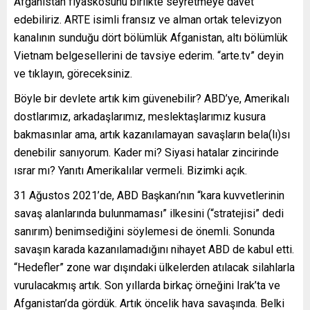
Afganistan fiyaskosunu birlikte seyretmeye davet
edebiliriz. ARTE isimli fransız ve alman ortak televizyon
kanalının sunduğu dört bölümlük Afganistan, altı bölümlük
Vietnam belgesellerini de tavsiye ederim. “arte.tv” deyin
ve tıklayın, göreceksiniz.
Böyle bir devlete artık kim güvenebilir? ABD’ye, Amerikalı
dostlarımız, arkadaşlarımız, meslektaşlarımız kusura
bakmasınlar ama, artık kazanılamayan savaşların bela(lı)sı
denebilir sanıyorum. Kader mi? Siyasi hatalar zincirinde
ısrar mı? Yanıtı Amerikalılar vermeli. Bizimki açık.
31 Ağustos 2021’de, ABD Başkanı’nın “kara kuvvetlerinin
savaş alanlarında bulunmaması” ilkesini (“stratejisi” dedi
sanırım) benimsediğini söylemesi de önemli. Sonunda
savaşın karada kazanılamadığını nihayet ABD de kabul etti.
“Hedefler” zone war dışındaki ülkelerden atılacak silahlarla
vurulacakmış artık. Son yıllarda birkaç örneğini Irak’ta ve
Afganistan’da gördük. Artık öncelik hava savaşında. Belki