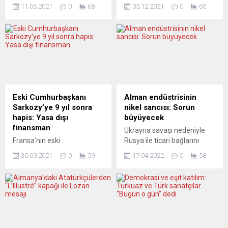
Pfizer’in yeni tip
vakalarının 10 bine
11.06.2021
0
68
05.12.2021
0
60
koronavirüse (Covid-19)
dayanması ve ülkede
karşı geliştirdiği aşının belirli
Omicron varyantına
hastalıkları olan 12 yaş üstü
rastlanması üzerine federal
çocuklara uygulanması
hükümet yeni kısıtlamalar
tavsiye edildi. Robert Koch
getirdi. Federal Sağlık
Enstitüsünden yapılan
Dairesi (BAG) verilerine
açıklamaya göre, Daimi Aşı
göre, İsviçre’de son 24
Komisyonu (STIKO), Covid-
saatte 9 bin 951 Covid-19
19’u ağır geçirme
vakası saptandı ve 29 kişi
Eski Cumhurbaşkanı
Alman endüstrisinin
olasılığından dolayı belirli
hayatını kaybetti. İsviçre’de
Sarkozy’ye 9 yıl sonra
nikel sancısı: Sorun
hastalıkları olan gençlerin ve
salgının başından bu yana
hapis: Yasa dışı
büyüyecek
çocukların BioNTech-Pfizer
virüs bulaşan kişi sayısı...
finansman
Ukrayna savaşı nedeniyle
aşısı olmasını tavsiye etti.
Fransa’nın eski
Rusya ile ticari bağlarını
Herhangi bir hastalığı
Cumhurbaşkanı Nicolas
gözden geçiren Almanya,
olmayan 12-17...
30.09.2021
0
59
17.04.2022
0
58
Sarkozy, 2012’de kaybettiği
ağır sınamalarla karşı
cumhurbaşkanlığı
karşıya. Avrupa’nın en büyük
seçiminde yasa dışı
sanayi ülkesi, nikel gibi
finansman sağlamakla
değerli hammaddeler için
yargılandığı davada suçlu
Rusya’ya alternatif
bulundu ve 1 yıl ev hapsi
arayışında. Almanya’nın
cezası aldı. Fransa’nın eski
Rusya ile ekonomik bağına