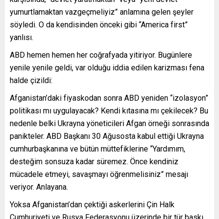
yumurtlamaktan vazgeçmeliyiz” anlamına gelen şeyler
söyledi. O da kendisinden önceki gibi “America first”
yanlısı.
ABD hemen hemen her coğrafyada yitiriyor. Bugünlere
yenile yenile geldi, var olduğu iddia edilen karizması fena
halde çizildi:
Afganistan’daki fiyaskodan sonra ABD yeniden “izolasyon”
politikası mı uygulayacak? Kendi kıtasına mı çekilecek? Bu
nedenle belki Ukrayna yöneticileri Afgan örneği sonrasında
panikteler. ABD Başkanı 30 Ağusosta kabul ettiği Ukrayna
cumhurbaşkanına ve bütün müttefiklerine “Yardımım,
desteğim sonsuza kadar süremez. Önce kendiniz
mücadele etmeyi, savaşmayı öğrenmelisiniz” mesajı
veriyor. Anlayana.
Yoksa Afganistan’dan çektiği askerlerini Çin Halk
Cumhuriyeti ve Rusya Federasyonu üzerinde bir tür baskı