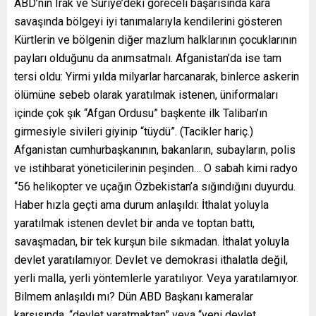
ABD’nin Irak ve Suriye’deki göreceli başarısında kara
savaşında bölgeyi iyi tanımalarıyla kendilerini gösteren
Kürtlerin ve bölgenin diğer mazlum halklarının çocuklarının
payları olduğunu da anımsatmalı. Afganistan’da ise tam
tersi oldu: Yirmi yılda milyarlar harcanarak, binlerce askerin
ölümüne sebeb olarak yaratılmak istenen, üniformaları
içinde çok şık “Afgan Ordusu” başkente ilk Taliban’ın
girmesiyle sivileri giyinip “tüydü”. (Tacikler hariç.)
Afganistan cumhurbaşkanının, bakanların, subayların, polis
ve istihbarat yöneticilerinin peşinden… O sabah kimi radyo
“56 helikopter ve uçağın Özbekistan’a sığındığını duyurdu.
Haber hızla geçti ama durum anlaşıldı: İthalat yoluyla
yaratılmak istenen devlet bir anda ve toptan battı,
savaşmadan, bir tek kurşun bile sıkmadan. İthalat yoluyla
devlet yaratılamıyor. Devlet ve demokrasi ithalatla değil,
yerli malla, yerli yöntemlerle yaratılıyor. Veya yaratılamıyor.
Bilmem anlaşıldı mı? Dün ABD Başkanı kameralar
karşısında, “devlet yaratmaktan” veya “yeni devlet