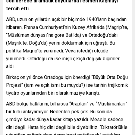
son derece dramatik boyutlarda resmen kaçmayı
tercih etti.
ABD, uzun on yıllardır, açık bir biçimde 1940’ların başından
itibaren, Fransa Cumhuriyeti’nin Kuzey Afrika’da (Magrip’te,
“Müslüman dünyası”na göre Batı’da) ve Ortadoğu’daki
(Maşrik’te, Doğu’da) yerini doldurmak için uğraştı. Bu
politika Magrip’te yürümedi. Veya istediği ölçüde
yürümedi. Ortadoğu da ise inişli çıkışlı değişik biçimler
aldı…
Birkaç on yıl önce Ortadoğu için önerdiği “Büyük Orta Doğu
Projesi” (tam ve açık ismi bu muydu?) ise tarihin trajikomik
tiyatro oyunlarından biri olarak maziye karıştı.
ABD bölge halklarını, bilhassa “Arapları” ve “Müslümanları”
bir türlü anlayamıyor. Nedenleri pek çok. Bu konuda
şimdiye kadar dünya kadar kitap yazıldı. Mesele sadece
dini değil. Hatta hiç dini değil bile diyebiliriz. “Diktatörlükle