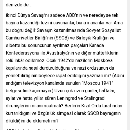
denizde de…
İkinci Dünya Savaşı’nı sadece ABD’nin ve neredeyse tek
başına kazandığı tezini savunanlar, buna inananlar var. Ama
bu doğru değil: Savaşın kazanılmasında Sovyet Sosyalist
Cumhuriyetler Birliği’nin (SSCB) ve Birleşik Krallığın ve
elbette bu sonuncunun ayrılmaz parçaları Kanada
Konfederasyonu ile Avustralya’nın ve diğer müttefiklerin
rolü inkâr edilemez. Ocak 1942’de nazilerin Moskova
kapılarında nasıl durdurulduğunu ve nazi ordusunun da
yenilebilirliğinin böylece ispat edildiğini yazmalı mı? (Adını
andığım televizyon kanalında sunulan “Moscou 1941”
belgeselini kaçırmayın.) Uzun çok uzun günler, haftalar,
aylar ve hatta yıllar süren Leningrad ve Stalingrad
direnişlerini mi anımsatmalı? Berlin’in Kızıl Ordu tarafından
kurtarıldığını ve özgürlük simgesi olarak SSCB bayrağının
dikildiğini de eklemeli mi?