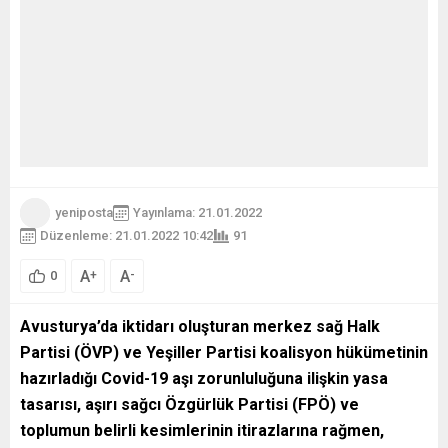
yeniposta
Yayınlama: 21.01.2022
Düzenleme: 21.01.2022 10:42
91
A
A
+
-
0
Avusturya’da iktidarı oluşturan merkez sağ Halk
Partisi (ÖVP) ve Yeşiller Partisi koalisyon hükümetinin
hazırladığı Covid-19 aşı zorunluluğuna ilişkin yasa
tasarısı, aşırı sağcı Özgürlük Partisi (FPÖ) ve
toplumun belirli kesimlerinin itirazlarına rağmen,