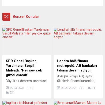
Benzer Konular
SPD Genel Başkan
Londra hâlâ finans
Yardımcısı Serpil
metropolü: AB bankaları
Midyatlı: “Her şey çok
takasa devam ediyor
güzel olacak”
Avrupa Birliği (AB) üyesi
Büyük bir deprem, sonra sel
ülkelerin finans kurumları,
felaketinin ardından Türkiye
2025 yılı ortasına kadar
19.03.2023
0
08.02.2022
0
34
seçimlere gidiyor. Mevcut
İngiltere’nin takas odasını
231
iktidardan rahatsız olan
kullanacak. AB Komisyonu,
Avrupalı hükümetler
Avrupa’daki finansal
arasında Almanya’daki
kurumların İngiltere’deki