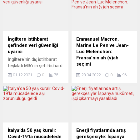
Almanya Sosyal Demokrat
takas sistemine erişiminin
Parti (SPD), Birlik’90 /
devamına yönelik karar
Yeşiller ve Hür Demokrat
alındığını açıkladı. Buna göre,
Parti (FDP) koalisyon
AB ülkelerindeki banka gibi
hükümeti de yer alıyor. Böyle
çeşitli finansal kurumlar, 30
karmaşık bir ortamda
Haziran 2025’e kadar avro
İngiltere istihbarat
Emmanuel Macron,
Almanya Sosyal Demokrat
cinsinden türev ürünlerinin
şefinden veri güvenliği
Marine Le Pen ve Jean-
Partisi (SPD), felaket
takas işlemlerini Londra’da...
uyarısı
Luc Melenchon:
bölgesindeki durumu
Fransa’nın ah (v)ah
İngiltere’nin dış istihbarat
yerinde görmek...
seçimi
teşkilatı MI6’nın şefi Richard
Moore, Çin’in verilere
Prof. Dr. M. Şehmus Güzel,
01.12.2021
0
75
28.04.2022
0
96
erişerek nüfuzunu
Fransa seçimlerinin
artırmaya çalıştığını
gizleyemediği bir gerçeğe
belirterek “Başka bir ülkenin
dikkat çekiyor: “Macron
toplumunuz hakkında
2017’de “aşırı sağın gücünü
gerçekten kritik verilere
sıfırlamak” için iktidara
erişmesine izin verirseniz,
gelmek istediğini söyledi.
bu, zamanla egemenliğinizi
Beş yıl sonra durum ortada.
aşındıracak ve bu veriler
Irkçı parti ve toplumu
üzerinde artık kontrolünüz
zehirleme faaliyeti
İtalya’da 50 yaş kuralı:
Enerji fiyatlarında artış
olmayacaktır” dedi. Richard
sıfırlanmadı. Irkçı partinin
Covid-19’la mücadelede
gerekçesiyle: İspanya