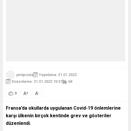
yeniposta
Yayınlama: 21.01.2022
Düzenleme: 21.01.2022 10:37
68
A
A
+
-
0
Fransa
’da okullarda uygulanan Covid-19 önlemlerine
karşı ülkenin birçok kentinde grev ve gösteriler
düzenlendi.