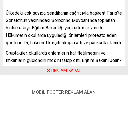
Ülkedeki çok sayıda sendikanın çağrısıyla başkent Paris’te
Senato’nun yakınındaki Sorbonne Meydanı’nda toplanan
binlerce kişi, Eğitim Bakanlığı yanına kadar yürüdü.
Hükümetin okullarda uyguladığı önlemleri protesto eden
göstericiler, hükümet karşıtı slogan attı ve pankartlar taşıdı.
Gruptakiler, okullarda önlemlerin hafifletilmesini ve
imkânların güçlendirilmesini talep etti, Eğitim Bakanı Jean-
Michel Blanquer’in 1 Ocak’ta okullarda uygulanacak Covid-
REKLAMI KAPAT
19 önlemlerini açıkladığı sırada İbiza’da tatilde olmasına
tepki gösterdi.
MOBİL FOOTER REKLAM ALANI
Ülkede birçok kentte düzenlenen gösterilere bakanlık
personeli ve öğretmenler katıldı. Ancak, grev ve
gösterilere katılımın, geçen haftaya göre çok daha düşük
olması dikkat çekti.
Fransa’da ilkokul, ortaokul ve liselerde uygulanan Covid-19