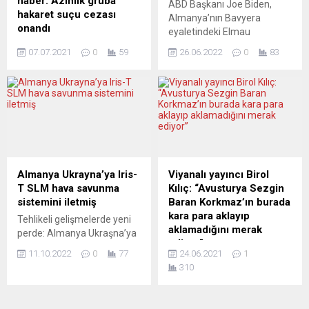
haber: Azınlık gruba
ABD Başkanı Joe Biden,
dezavantaja sahip...
hakaret suçu cezası
Almanya’nın Bavyera
onandı
eyaletindeki Elmau
Hollanda Yüksek
Sarayı’nda yapılacak G7
07.07.2021
0
59
26.06.2022
0
83
Mahkemesi, aşırı sağcı
Liderler Zirvesi’nde Rusya-
Özgürlük Partisi lideri Geert
Ukrayna savaşı nedeniyle
Wilders’i ”azınlık gruba
Rusya’dan altın ithalatını
hakaret etmekten” suçlu
yasaklayacağını duyurdu.
bulan temyiz mahkemesi
ABD Başkanı Biden, Twitter
kararını onadı. Hollanda
hesabı üzerinden yaptığı
Yüksek Mahkemesi’nden
paylaşımda, ABD’nin,
yapılan açıklamada,
Moskova’nın Ukrayna’daki
Wilders’e Eylül 2020’de
savaşın finansmanını
Almanya Ukrayna’ya Iris-
Viyanalı yayıncı Birol
Lahey Temyiz Mahkemesi
engellemek için Rusya
T SLM hava savunma
Kılıç: “Avusturya Sezgin
tarafından verilen “hakaret
Devlet Başkanı Vladimir
sistemini iletmiş
Baran Korkmaz’ın burada
suçu” cezasının onandığı
Putin’in önüne benzeri
kara para aklayıp
Tehlikeli gelişmelerde yeni
belirtildi. Bu karar ile Mart
görülmemiş maliyetler
aklamadığını merak
perde: Almanya Ukraşna’ya
2014’te Faslılar hakkında
koyduğunu belirtti. Biden,
ediyor”
ağır silahlar teslimine
yaptığı açıklamalarda ötürü
“G7’de (ABD,...
11.10.2022
0
77
24.06.2021
1
başladı. Federal
Sezgin Baran Korkmaz’ın
7 yıldır...
310
Almanya’nın Ukrayna’ya
iadesinin “ABD’ye mi
sağlayacağını duyurduğu
Türkiye’ye mi?” yapılacağı
Iris-T SLM tipi hava
tartışıladursun Yeni Vatan