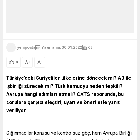
yeniposta
Yayınlama: 30.01.2022
68
A
A
+
-
0
Türkiye’deki Suriyeliler ülkelerine dönecek mi? AB ile
işbirliği sürecek mi? Türk kamuoyu neden tepkili?
Avrupa hangi adımları atmalı? CATS raporunda, bu
sorulara çarpıcı eleştiri, uyarı ve önerilerle yanıt
veriliyor.
Sığınmacılar konusu ve kontrolsüz göç, hem Avrupa Birliği