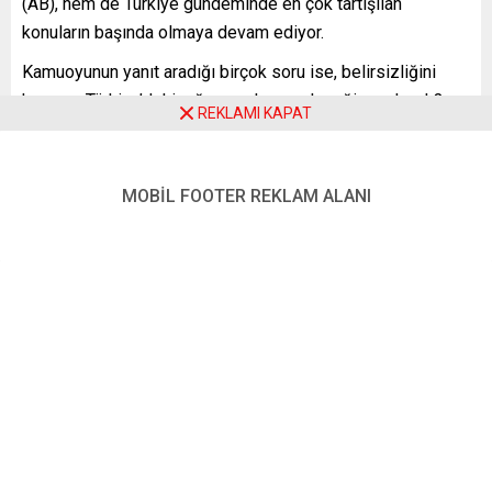
(AB), hem de Türkiye gündeminde en çok tartışılan
konuların başında olmaya devam ediyor.
Kamuoyunun yanıt aradığı birçok soru ise, belirsizliğini
koruyor. Türkiye’deki sığınmacıların geleceği ne olacak?
REKLAMI KAPAT
AB, Türkiye’ye yardımlarını artıracak mı? Yoksa AB-Türkiye
işbirliğinde sona mı yaklaşılıyor?
MOBİL FOOTER REKLAM ALANI
Almanya’nın saygın düşünce kuruluşu Politika ve Bilim
Vakfı (SWP) bünyesindeki Uygulamalı Türkiye Araştırmaları
Merkezi’nin (CATS) yayımladığı yeni bir raporda, tüm bu
konular mercek altına alınırken, dikkat çekici tespit, eleştiri
ve çözüm önerilerine yer verildi.
AB’nin bugüne kadar yürüttüğü politikanın artık
sürdürülebilir olmadığına işaret edilen raporda, Türkiye’nin
de yeni sınamalarla karşı karşıya bulunduğu uyarısında
bulunuldu. Uzmanlar hem Avrupalı siyasetçilere hem de
Türk yetkililere, bir dizi tavsiyede bulundu.