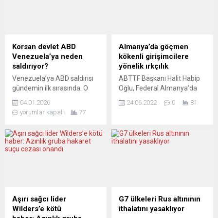
Korsan devlet ABD
Almanya’da göçmen
Venezuela’ya neden
kökenli girişimcilere
saldırıyor?
yönelik ırkçılık
Venezuela’ya ABD saldırısı
ABTTF Başkanı Halit Habip
gündemin ilk sırasında. O
Oğlu, Federal Almanya’da
zaman ABD’nin kısa savaş
artık dördüncü ve beşinci
04.01.2026
24.06.2022
0
81
tarihine bir bakalım. 1622
kuşak olan göçmen
yorumlar kapalı
77
yılını esas alalım: O tarihten
kökenlilerin iş hayatında
günümüze kadar ABD’nin
hâlâ ayrımcılık ve ırkçılığa
tarihi ilk önce hem ülke
maruz kalmasını “kabul
içindeki hem de bölgedeki iç
edilemez” olduğunu belirtti.
savaşların ve sonra
DW Türkçe’nin haberine
dünyadaki diğer ülkelerle
göre, Friedrich Naumann
savaşların tarihidir. Kısacası
Vakfı ve Almanya Startup
ABD’nin tarihi savaşların,
Birliği’nin yayımladığı “2022
saldırgan bir devletin, bir
Göçmen Girişimciler” başlıklı
Aşırı sağcı lider
G7 ülkeleri Rus altınının
milletin...
araştırmada, Almanya’da
Wilders’e kötü
ithalatını yasaklıyor
göçmenlerin iş kurarken