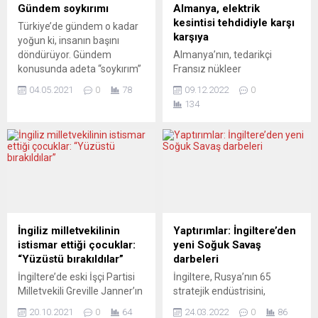
Gündem soykırımı
Almanya, elektrik
kesintisi tehdidiyle karşı
Türkiye’de gündem o kadar
karşıya
yoğun ki, insanın başını
döndürüyor. Gündem
Almanya’nın, tedarikçi
konusunda adeta “soykırım”
Fransız nükleer
yaşıyoruz… Belçika’da son iki
santrallerindeki kesintiler
04.05.2021
0
78
09.12.2022
0
haftadır sadece iki konu
nedeniyle elektrik temininde
134
gündemi meşgul ediyor.
sorun yaşadığı bildirildi.
Birincisi, elbette bütün
Federal Almanya’nın en
dünyanın cebelleştiği korona
büyük gazetesi Bild’de yer
pandemisi. İkinci gündem
alan ve Baden-Württemberg
konusu ise Liberal Parti
Eyaleti Çevre Bakanlığına
Open-VLD’nin Flaman
dayandırılan bir habere göre,
Parlamentosu Milletvekili
Almanya Federal Ekonomi
Sihame El Kaouakibi’nin
Bakanlığı, ülkedeki elektrik
Anvers kentinde bulunan
arzının gelecek günlerde
İngiliz milletvekilinin
Yaptırımlar: İngiltere’den
kâr amacı gütmeyen...
daha da kötüleşebileceğini
istismar ettiği çocuklar:
yeni Soğuk Savaş
kaydetti. Almanya’ya
“Yüzüstü bırakıldılar”
darbeleri
elektrik sağlayan Fransız
İngiltere’de eski İşçi Partisi
İngiltere, Rusya’nın 65
nükleer santralleri son
Milletvekili Greville Janner’ın
stratejik endüstrisini,
dönemde...
istismar ettiği çocukların
bankasını ve Rus iş insanını
20.10.2021
0
64
24.03.2022
0
86