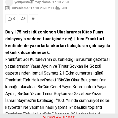
yeniposta
Yayınlama: 17.10.2023
Düzenleme: 17.10.2023 23:17
203
A
A
+
-
0
Bu yıl 75’ncisi düzenlenen Uluslararası Kitap Fuarı
dolayısıyla sadece fuar içinde değil, tüm Frankfurt
kentinde de yazarlarla okurları buluşturan çok sayıda
etkinlik düzenlenecek.
Frankfurt Sol Kültürevi’nin düzenlediği BirGün’ün gazetesi
yazarlarından Yaşar Aydın ve Timur Soykan ile Sözcü
gazetesinden İsmail Saymaz 21 Ekim cumartesi günü
Frankfurt Türk Halkevi’ndeki “BirGün Okur Buluşması”nın
konuğu olacaklar. BirGün Genel Yayın Koordinatörü Yaşar
Aydın, BirGün Yazarı Timur Soykan ve Gazeteci-Yazar
İsmail Saymaz’ın katılacağı “100. Yılında cumhuriyet neleri
kaybetti? Ne yapmalı, nasıl yapmalı?” başlıklı toplantı
Frankfurt Türk Halkevi’nin “Werrastr. 29” adresindeki
REKLAMI KAPAT