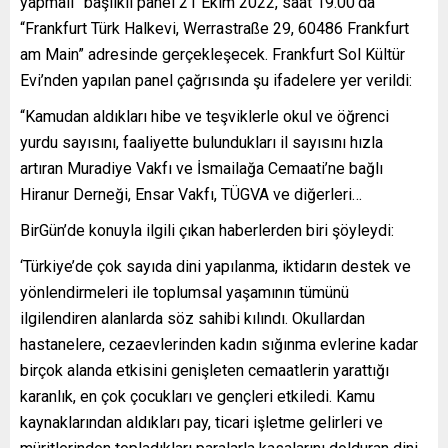
yapmalı” başlıklı panel 21 Ekim 2022, saat 19.00’da
“Frankfurt Türk Halkevi, Werrastraße 29, 60486 Frankfurt
am Main” adresinde gerçekleşecek. Frankfurt Sol Kültür
Evi’nden yapılan panel çağrısında şu ifadelere yer verildi:
“Kamudan aldıkları hibe ve teşviklerle okul ve öğrenci
yurdu sayısını, faaliyette bulundukları il sayısını hızla
artıran Muradiye Vakfı ve İsmailağa Cemaati’ne bağlı
Hiranur Derneği, Ensar Vakfı, TÜGVA ve diğerleri…
BirGün’de konuyla ilgili çıkan haberlerden biri şöyleydi:
‘Türkiye’de çok sayıda dini yapılanma, iktidarın destek ve
yönlendirmeleri ile toplumsal yaşamının tümünü
ilgilendiren alanlarda söz sahibi kılındı. Okullardan
hastanelere, cezaevlerinden kadın sığınma evlerine kadar
birçok alanda etkisini genişleten cemaatlerin yarattığı
karanlık, en çok çocukları ve gençleri etkiledi. Kamu
kaynaklarından aldıkları pay, ticari işletme gelirleri ve