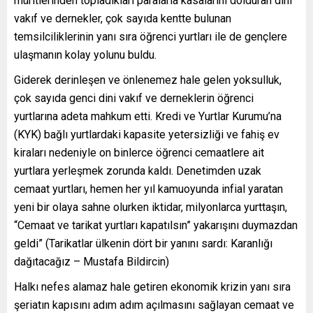
müritlerinden topladıkları paralarla kasalarını dolduran dini
vakıf ve dernekler, çok sayıda kentte bulunan
temsilciliklerinin yanı sıra öğrenci yurtları ile de gençlere
ulaşmanın kolay yolunu buldu.
Giderek derinleşen ve önlenemez hale gelen yoksulluk,
çok sayıda genci dini vakıf ve derneklerin öğrenci
yurtlarına adeta mahkum etti. Kredi ve Yurtlar Kurumu’na
(KYK) bağlı yurtlardaki kapasite yetersizliği ve fahiş ev
kiraları nedeniyle on binlerce öğrenci cemaatlere ait
yurtlara yerleşmek zorunda kaldı. Denetimden uzak
cemaat yurtları, hemen her yıl kamuoyunda infial yaratan
yeni bir olaya sahne olurken iktidar, milyonlarca yurttaşın,
“Cemaat ve tarikat yurtları kapatılsın” yakarışını duymazdan
geldi” (Tarikatlar ülkenin dört bir yanını sardı: Karanlığı
dağıtacağız – Mustafa Bildircin)
Halkı nefes alamaz hale getiren ekonomik krizin yanı sıra
şeriatın kapısını adım adım açılmasını sağlayan cemaat ve