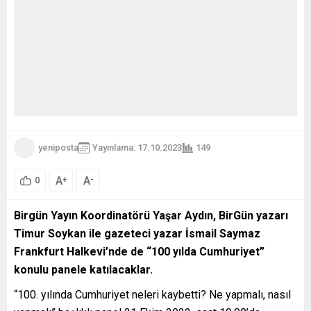
yeniposta
Yayınlama: 17.10.2023
149
A
A
+
-
0
Birgün Yayın Koordinatörü Yaşar Aydın, BirGün yazarı
Timur Soykan ile gazeteci yazar İsmail Saymaz
Frankfurt Halkevi’nde de “100 yılda Cumhuriyet”
konulu panele katılacaklar.
“100. yılında Cumhuriyet neleri kaybetti? Ne yapmalı, nasıl