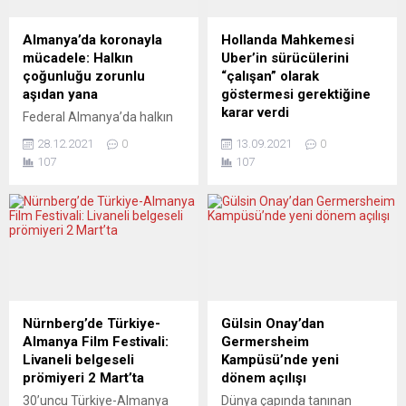
Almanya’da koronayla
Hollanda Mahkemesi
mücadele: Halkın
Uber’in sürücülerini
çoğunluğu zorunlu
“çalışan” olarak
aşıdan yana
göstermesi gerektiğine
karar verdi
Federal Almanya’da halkın
çoğunluğu Covid-19
Hollanda Mahkemesi, akıllı
28.12.2021
0
13.09.2021
0
salgınının yayılmasının
telefon uygulaması
107
107
önüne geçmek ve hastane
üzerinden taksi hizmeti
kapasitelerinin sınıra
veren Uber’in tüm
dayanmaması için genel aşı
sürücülerini şirketin çalışanı
zorunluluğu getirilmesine
olarak göstermesi
olumlu bakıyor. Alman
gerektiğine hükmetti.
hükümeti, Covid-19’a karşı
Amsterdam Mahkemesi,
aşılama kampanyasının
Hollanda Ticaret Birliği (FNV)
başladığı Aralık 2020’de aşı
tarafından haziranda Uber
zorunluluğu getirilmeyeceği
şoförlerinin hak ettiğinden
Nürnberg’de Türkiye-
Gülsin Onay’dan
konusunda söz verse de,
daha az kazandığına ilişkin
Almanya Film Festivali:
Germersheim
salgında vakaların artması
açtığı davada kararını
Livaneli belgeseli
Kampüsü’nde yeni
ve yeni varyantların ortaya
açıkladı. Kararda, Uber
prömiyeri 2 Mart’ta
dönem açılışı
çıkması, zorunlu aşıyı
sürücülerinin “serbest
30’uncu Türkiye-Almanya
Dünya çapında tanınan