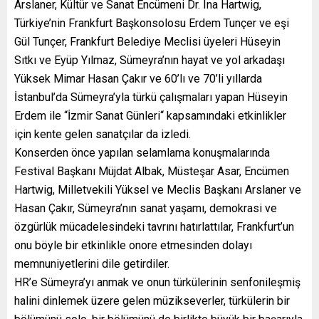
Arslaner, Kültür ve Sanat Encümeni Dr. Ina Hartwig,
Türkiye’nin Frankfurt Başkonsolosu Erdem Tunçer ve eşi
Gül Tunçer, Frankfurt Belediye Meclisi üyeleri Hüseyin
Sıtkı ve Eyüp Yılmaz, Sümeyra’nın hayat ve yol arkadaşı
Yüksek Mimar Hasan Çakır ve 60’lı ve 70’li yıllarda
İstanbul’da Sümeyra’yla türkü çalışmaları yapan Hüseyin
Erdem ile “İzmir Sanat Günleri“ kapsamındaki etkinlikler
için kente gelen sanatçılar da izledi.
Konserden önce yapılan selamlama konuşmalarında
Festival Başkanı Müjdat Albak, Müsteşar Asar, Encümen
Hartwig, Milletvekili Yüksel ve Meclis Başkanı Arslaner ve
Hasan Çakır, Sümeyra’nın sanat yaşamı, demokrasi ve
özgürlük mücadelesindeki tavrını hatırlattılar, Frankfurt’un
onu böyle bir etkinlikle onore etmesinden dolayı
memnuniyetlerini dile getirdiler.
HR’e Sümeyra’yı anmak ve onun türkülerinin senfonileşmiş
halini dinlemek üzere gelen müzikseverler, türkülerin bir