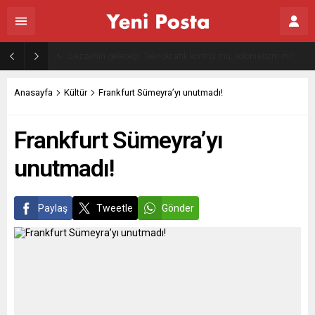
Gazze’nin geleceği: Teknokratik kontrol mü, kolonializm mi?
Anasayfa
Kültür
Frankfurt Sümeyra’yı unutmadı!
Frankfurt Sümeyra’yı
unutmadı!
Paylaş
Tweetle
Gönder