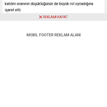
katılım oranının düşüklüğünün de büyük rol oynadığına
işaret etti.
Eyalet meclisine yeniden seçilen Yüksel’in açıklaması
REKLAMI KAPAT
özetle şöyle:
“Partimin aldığı kötü sonuca rağmen liste üzerinden de
olsa tekrar parlamentoya girmeyi başarabildim. Hessen
MOBİL FOOTER REKLAM ALANI
eyalet seçimlerinin sonuçları için doğru kelimeleri bulmak
kolay değil.
Ne yazık ki SPD olarak Hessen’de değişimi ve Nancy
Faeser’i bu federal eyaletin ilk kadın başbakanı yapmayı
başaramadık. Seçim sonuçları SPD için tarihsel bir yenilgi.
Irkçı parti AfD için ise tarihsel bir başarı. Hessen’de
nüfusun yüzde 18’i son derece ırkçı, anti-semitik ve aşırı
sağcı bir partiye oy verdi. Bu bir tesadüf değildir. Bu tüm
demokratlar için bir uyanış ve duyarlılık çağrısıdır. Faşizme
ve demokrasimizi ortadan kaldırmak isteyenlere karşı
Almanya’da demokrasiyi, çeşitliliğini savunanlar ve