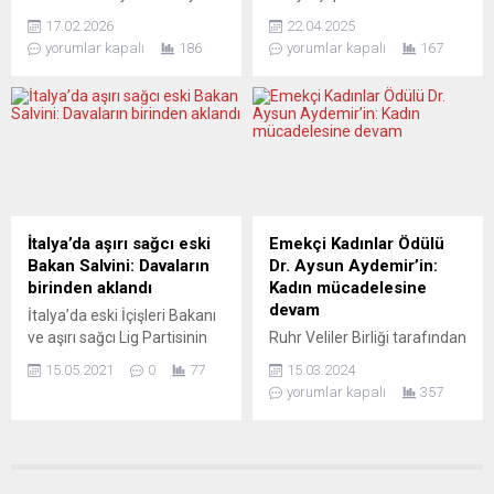
gündeme taşıdı....
meslek” sahibi olarak kabul
Film Festivali’nin “Sinema
piyanist ve Devlet Sanatçısı
edilemeyeceği, şirketin
17.02.2026
22.04.2025
Dünyaları” programı, Nebil
Gülsin Onay, Mainz
çalışanları olarak...
yorumlar kapalı
186
yorumlar kapalı
167
Özgentürk’ün yönettiği
Johannes Gutenberg
“Livaneli: Barışa ve
Üniversitesi’nin
Özgürlüğe Adanmış Bir
Germersheim Kampüsü’nde
Yaşam” belgeselinin
verdiği konserle bahar
uluslararası prömiyerine ev
yarıyılının açılışını yaptı.
sahipliği yapıyor. Zülfü
Onay, konserde Ahmet
Livaneli, filmin gösterimi için
Adnan Saygun, Frederic
festivalin 30’uncu yılı
Chopin, Maurice Ravel ve
kapsamında Nürnberg’de
Bela Bartok gibi bestecilerin
İtalya’da aşırı sağcı eski
Emekçi Kadınlar Ödülü
izleyiciyle buluşacak
eserlerini yorumladı. Etkinlik,
Bakan Salvini: Davaların
Dr. Aysun Aydemir’in:
Belgesel, ödüllü yönetmen
Çeviri, Dil ve Kültür
birinden aklandı
Kadın mücadelesine
Nebil Özgentürk’ün iki yılı
Çalışmaları Bölümü Kurucu
devam
İtalya’da eski İçişleri Bakanı
aşkın süren yoğun
Başkanı Prof. Dr. Dilek
ve aşırı sağcı Lig Partisinin
Ruhr Veliler Birliği tarafından
çalışmasıyla, kapsamlı arşiv
Dizdar’ın...
lideri Matteo Salvini’nin,
geleneksel olarak
araştırmaları ve...
15.05.2021
0
77
15.03.2024
Akdeniz’de kurtarılan
düzenlenen “Yılın Emekçi
yorumlar kapalı
357
göçmenlerin günlerce
Kadını Ödülü” bu kez Kuzey
gemiden inmesine izin
Ren Vestfalya -Türk Veli
vermemesine yönelik ön
Dernekleri Federasyonu
inceleme duruşmasında
(FÖTEV-NRW) eş
yargılanmamasına karar
başkanlarından Dr. Aysun