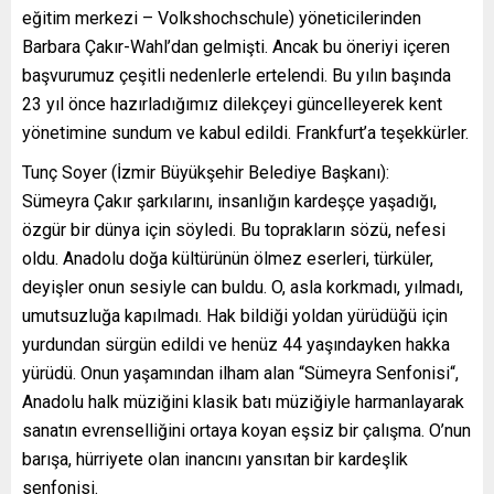
eğitim merkezi – Volkshochschule) yöneticilerinden
Barbara Çakır-Wahl’dan gelmişti. Ancak bu öneriyi içeren
başvurumuz çeşitli nedenlerle ertelendi. Bu yılın başında
23 yıl önce hazırladığımız dilekçeyi güncelleyerek kent
yönetimine sundum ve kabul edildi. Frankfurt’a teşekkürler.
Tunç Soyer (İzmir Büyükşehir Belediye Başkanı):
Sümeyra Çakır şarkılarını, insanlığın kardeşçe yaşadığı,
özgür bir dünya için söyledi. Bu toprakların sözü, nefesi
oldu. Anadolu doğa kültürünün ölmez eserleri, türküler,
deyişler onun sesiyle can buldu. O, asla korkmadı, yılmadı,
umutsuzluğa kapılmadı. Hak bildiği yoldan yürüdüğü için
yurdundan sürgün edildi ve henüz 44 yaşındayken hakka
yürüdü. Onun yaşamından ilham alan “Sümeyra Senfonisi“,
Anadolu halk müziğini klasik batı müziğiyle harmanlayarak
sanatın evrenselliğini ortaya koyan eşsiz bir çalışma. O’nun
barışa, hürriyete olan inancını yansıtan bir kardeşlik
senfonisi.