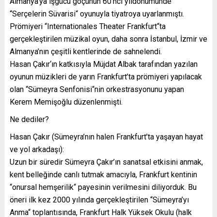
Almanya’ya işgücü göçünün 60’ncı yıldönümünde
“Serçelerin Süvarisi“ oyunuyla tiyatroya uyarlanmıştı.
Prömiyeri “Internationales Theater Frankfurt“ta
gerçekleştirilen müzikal oyun, daha sonra İstanbul, İzmir ve
Almanya’nın çeşitli kentlerinde de sahnelendi.
Hasan Çakır‘ın katkısıyla Müjdat Albak tarafından yazılan
oyunun müzikleri de yarın Frankfurt’ta prömiyeri yapılacak
olan “Sümeyra Senfonisi“nin orkestrasyonunu yapan
Kerem Memişoğlu düzenlenmişti.
Ne dediler?
Hasan Çakır (Sümeyra’nın halen Frankfurt’ta yaşayan hayat
ve yol arkadaşı):
Uzun bir süredir Sümeyra Çakır’ın sanatsal etkisini anmak,
kent belleğinde canlı tutmak amacıyla, Frankfurt kentinin
“onursal hemşerilik“ payesinin verilmesini diliyorduk. Bu
öneri ilk kez 2000 yılında gerçekleştirilen “Sümeyra’yı
Anma“ toplantısında, Frankfurt Halk Yüksek Okulu (halk