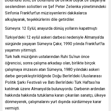
bölümünü solo, bir bölümünü de birlikte büyük bir başarıyla
seslendiren solistleri ve Şef Peter Zelienka yönetimindeki
Sinfonia Frankfurt’un müzisyenlerini dakikalarca
alkışlayarak, teşekkürlerini dile getirdiler.
Sümeyra: 12 Eylül, anayurda dönüş yollarını kapatmıştı
Türkiye’deki 12 eylül askeri darbesi nedeniyle Almanya’da
sürgünde yaşayan Sümeyra Çakır, 1990 yılında Frankfurt‘ta
yaşamını yitirmişti.
Türk halk müziğinin ustalarından Ruhi Su‘nun önce
öğrencisi, sonra çalışma arkadaşı olan, birlikte birçok
çalışmaya imzasını atan Sümeyra, 1980 yılındaki askeri
darbe gerçekleştirildiğinde Doğu Berlin’deki Uluslararası
Politik Şarkı Festivali ve Batı Berlin‘deki Türk Haftası‘na
katılmak üzere Almanya’da bulunuyordu. Darbenin ardından
hakkında hakkında tutuklama kararı çıkarılan sanatçı, ülkeye
dönmeyerek, çalışmalarını yurt dışında sürdürmeye karar
vermişti.