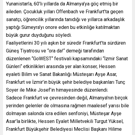
Yunanistan’a, 60’lı yıllarda da Almanya’ya göç etmiş bir
aileden. Çocukluk yılları Offenbach ve Frankfurt’ta geçen
sanatçı, öğrencilik yıllarında tanıdığı ve yıllarca arkadaşlık
yaptığı Sümeyra’yı onore eden bu etkinliğe katılmaktan
büyük gurur duyduğunu söyledi.
Faaliyetlerini 30 yılı aşkın bir süredir Frankfurt’ta sürdüren
Güneş Tiyatrosu ve “ora da!“ derneği tarafından
düzenlenen “GoWEST“ festivali kapsamındaki “İzmir Sanat
Günleri“ etkinlikleri arasında yer alan konser, Hessen
eyaleti Bilim ve Sanat Bakanlığı Müsteşarı Ayşe Asar,
Frankfurt ve İzmir’in büyük şehir belediye başkanları Tunç
Soyer ile Mike Josef’in himayesinde düzenlendi.
Sadece Frankfurt ve çevresinden değil, Almanya’nın birçok
yerinden gelenler de olmasına rağmen maalesef yarısı bile
dolmayan salonda icra edilen senfoniyi, Müsteşar Ayşe
Asar’la birlikte, Hessen Eyalet Milletvekili Turgut Yüksel,
Frankfurt Büyükşehir Belediyesi Meclisi Başkanı Hilime