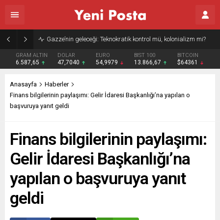
Gazze’nin geleceği: Teknokratik kontrol mü, kolonializm mi?
GRAM ALTIN
DOLAR
EURO
BIST 100
BITCOIN
6.587,65
47,7040
54,9979
13.866,67
$64361
Anasayfa
Haberler
Finans bilgilerinin paylaşımı: Gelir İdaresi Başkanlığı’na yapılan o
başvuruya yanıt geldi
Finans bilgilerinin paylaşımı:
Gelir İdaresi Başkanlığı’na
yapılan o başvuruya yanıt
geldi