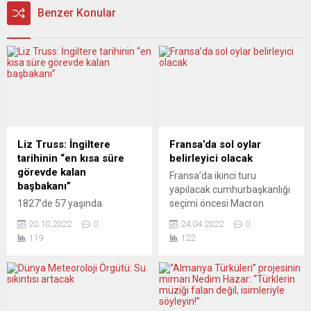
Benzer Konular
Liz Truss: İngiltere
Fransa’da sol oylar
tarihinin “en kısa süre
belirleyici olacak
görevde kalan
Fransa’da ikinci turu
başbakanı”
yapılacak cumhurbaşkanlığı
1827’de 57 yaşında
seçimi öncesi Macron
veremden hayatını
anketlere göre Le Pen’in en
20.10.2022
0
24.04.2022
0
kaybeden Başbakan George
az 10 puan önünde. Ancak
119
122
Cannings 118 gün görevde
seçim günü yaşanabilecek
kalmıştı İngiltere’de 5
bir sürpriz ihtimali de göz
Eylül’de göreve geldikten 44
ardı edilmiyor. Gözler sol
gün sonra istifa eden
seçmenin oyunda.
Başbakan Liz Truss, “ülke
Fransa’da pazar günü ikinci