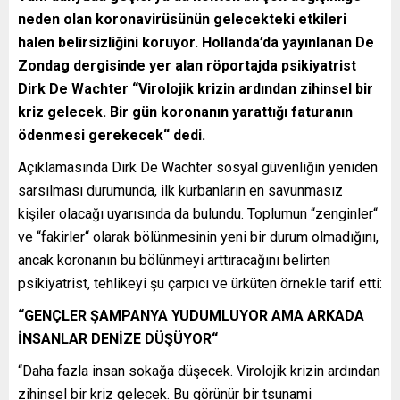
neden olan koronavirüsünün gelecekteki etkileri
halen belirsizliğini koruyor. Hollanda’da yayınlanan De
Zondag dergisinde yer alan röportajda psikiyatrist
Dirk De Wachter “Virolojik krizin ardından zihinsel bir
kriz gelecek. Bir gün koronanın yarattığı faturanın
ödenmesi gerekecek“ dedi.
Açıklamasında Dirk De Wachter sosyal güvenliğin yeniden
sarsılması durumunda, ilk kurbanların en savunmasız
kişiler olacağı uyarısında da bulundu. Toplumun “zenginler“
ve “fakirler“ olarak bölünmesinin yeni bir durum olmadığını,
ancak koronanın bu bölünmeyi arttıracağını belirten
psikiyatrist, tehlikeyi şu çarpıcı ve ürküten örnekle tarif etti:
“GENÇLER ŞAMPANYA YUDUMLUYOR AMA ARKADA
İNSANLAR DENİZE DÜŞÜYOR“
“Daha fazla insan sokağa düşecek. Virolojik krizin ardından
zihinsel bir kriz gelecek. Bu görünür bir tsunami