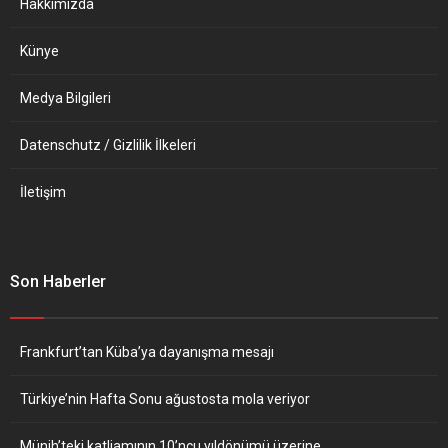
Hakkımızda
“Küresel İş Birliği” temalı
özel oturumda konuştu.
Künye
Scholz, çok kutuplu bir
dünyada...
Medya Bilgileri
Datenschutz / Gizlilik İlkeleri
İletişim
Son Haberler
Frankfurt’tan Küba’ya dayanışma mesajı
Türkiye’nin Hafta Sonu ağustosta mola veriyor
Münih’teki katliamının 10’ncu yıldönümü üzerine