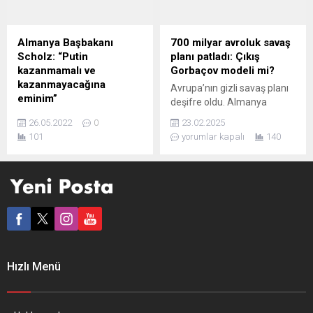
antlaşması ile 62 yıllık
konuları detayları ile birlikte
Almanya macerasını geride
açıklamaya devam ediyor.
bırakan Türk toplumunun en
Önümüzdeki cumartesi
Almanya Başbakanı
700 milyar avroluk savaş
önemli çatı örgütlerinin
gerçekleşecek canlı yayında
Scholz: “Putin
planı patladı: Çıkış
kurucularından olan ve
öne çıkan konu başlıkları
kazanmamalı ve
Gorbaçov modeli mi?
yöneticiliğini yapan,...
şöyle: – Asgari ücret
kazanmayacağına
Avrupa’nın gizli savaş planı
komisyonu görüşmeleri. –
eminim”
deşifre oldu. Almanya
Asgari ücret ne...
Almanya Başbakanı Olaf
Dışişleri Bakanı Annalena
26.05.2022
0
23.02.2025
Scholz, Rusya’nın
Baerbock’un ağzından
101
yorumlar kapalı
140
Ukrayna’daki savaşı
kaçırdığı bilgi, AB’nin
kazanamayacağını ve
Ukrayna’ya 700 milyar
Moskova yönetiminin
avroluk devasa bir silah
herhangi bir barış
yardımı hazırladığını ortaya
anlaşmasının şartlarını dikte
koydu. Avrupa halkının
etmemesi gerektiğini
vergileriyle finanse edilecek
söyledi. İsviçre’nin Davos
bu astronomik bütçe, kıtanın
kasabasında düzenlenen
geleceğini belirsizliğe
52. Dünya Ekonomik
sürüklüyor. Avrupa’da sosyal
Hızlı Menü
Forumu’na (WEF) katılan
demokrasinin barış ve emek
Olaf Scholz, WEF’in
yüzü Oskar Lafontaine,
kurucusu Klaus Schwab’la
Avrupa’nın ABD’nin
birlikte gerçekleştirilen
çıkarlarına...