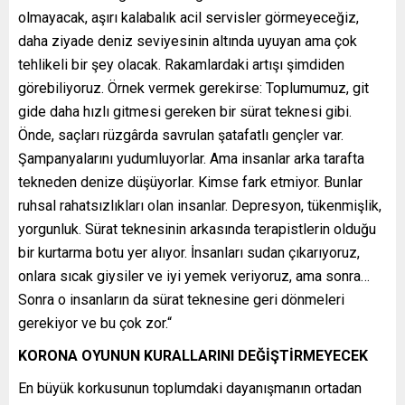
olmayacak, aşırı kalabalık acil servisler görmeyeceğiz,
daha ziyade deniz seviyesinin altında uyuyan ama çok
tehlikeli bir şey olacak. Rakamlardaki artışı şimdiden
görebiliyoruz. Örnek vermek gerekirse: Toplumumuz, git
gide daha hızlı gitmesi gereken bir sürat teknesi gibi.
Önde, saçları rüzgârda savrulan şatafatlı gençler var.
Şampanyalarını yudumluyorlar. Ama insanlar arka tarafta
tekneden denize düşüyorlar. Kimse fark etmiyor. Bunlar
ruhsal rahatsızlıkları olan insanlar. Depresyon, tükenmişlik,
yorgunluk. Sürat teknesinin arkasında terapistlerin olduğu
bir kurtarma botu yer alıyor. İnsanları sudan çıkarıyoruz,
onlara sıcak giysiler ve iyi yemek veriyoruz, ama sonra…
Sonra o insanların da sürat teknesine geri dönmeleri
gerekiyor ve bu çok zor.“
KORONA OYUNUN KURALLARINI DEĞİŞTİRMEYECEK
En büyük korkusunun toplumdaki dayanışmanın ortadan