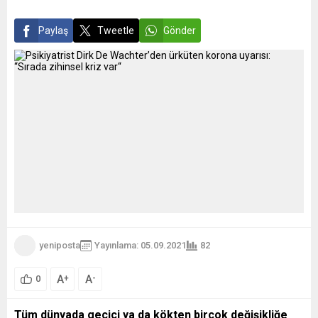
Paylaş
Tweetle
Gönder
yeniposta
Yayınlama: 05.09.2021
82
A
A
+
-
0
Tüm dünyada geçici ya da kökten birçok değişikliğe