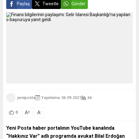
Paylaş
Tweetle
Gönder
yeniposta
Yayınlama: 06.09.2021
66
A
A
+
-
0
Yeni Posta haber portalının YouTube kanalında
“Hakkınız Var” adlı programda avukat Bilal Erdoğan