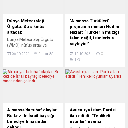
tarihinde en kısa süre
turu yapılacak seçimler
görevde kalan Başbakan”
öncesidüzenlenen son
oldu. Boris Johnson’ın
anketler, Cumhurbaşkanı
başbakanlıktan istifasının
Emmanuel Macron’un rakibi
Dünya Meteoroloji
“Almanya Türküleri”
ardından parti içindeki
Marine Le Pen’den...
Örgütü: Su sıkıntısı
projesinin mimarı Nedim
başbakanlık yarışını
artacak
Hazar: “Türklerin müziği
kazanan Truss, Kraliçe 2.
falan değil, isimleriyle
Dünya Meteoroloji Örgütü
Elizabeth’le Balmoral...
söyleyin!”
(WMO), nüfus artışı ve
azalan su kaynakları
Almanya’ya Türk işgücü
06.10.2021
0
85
16.10.2021
0
nedeniyle dünya genelinde
göçünün 60’ıncı yıl
173
su sıkıntısı çeken insan
kutlamaları çerçevesindeki
sayısının artmasının
en önemli projelerinden
beklendiği uyarısında
“Almanya Türküleri”nin
bulundu. WMO Genel
mimarı usta müzisyen,
Sekreteri Prof. Petteri
yazar ve yönetmen Nedim
Taalas, örgütün iklim
Hazar, göç hikâyesinin
değişikliğiyle ilgili açıkladığı
sanatçılarının Almanya’da
yeni rapora ilişkin BM
olduğu gibi Türkiye’de de
Cenevre Ofisi’nde basın
tanınmadığına dikkat çekti.
Almanya’da tuhaf olaylar:
Avusturya İslam Partisi
toplantısı düzenledi. İklim
Usta bir sanatçı, içten içe
Bu kez de İsrail bayrağı
ilan edildi: “Tehlikeli
değişikliği nedeniyle sel ve
işleyen bir yaramıza parmak
belediye binasından
oyunlar” uyarısı
kuraklık gibi suyla...
bastı. Müzisyen, yazar ve
çalındı