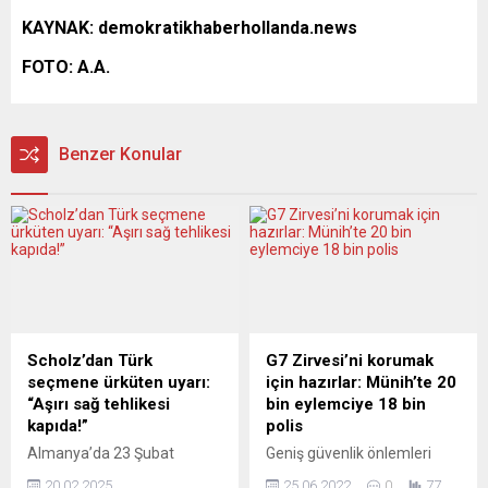
KAYNAK: demokratikhaberhollanda.news
FOTO: A.A.
Benzer Konular
Scholz’dan Türk
G7 Zirvesi’ni korumak
seçmene ürküten uyarı:
için hazırlar: Münih’te 20
“Aşırı sağ tehlikesi
bin eylemciye 18 bin
kapıda!”
polis
Almanya’da 23 Şubat
Geniş güvenlik önlemleri
Federal Parlamento
çerçevesinde gerçekleşecek
20.02.2025
25.06.2022
0
77