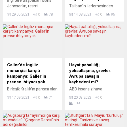
İngiltere Başbakanı Boris
Johnson’ın, resmi
Taliban’ın ilerlemesinden
konutunun tadilatının nasıl
dolayı kötüleşen güvenlik
29.05.2021
0
78
14.08.2021
0
96
finanse edileceği
ortamı dolayısıyla bazı
konusunda titiz
ülkeler elçilik çalışanlarını
davranmayarak
geri çekiyor. Almanya,
düşüncesizlik yaptığı, ancak
Kabil’deki Büyükelçilik
herhangi bir çıkar
çalışanlarının sayısını
çatışmasının yaşanmadığı
asgariye indireceğini
belirtildi. Lordlar Kamarası
açıkladı. Almanya Dışişleri
Üyesi Christopher Geidt,
Bakanı Heiko Maas,
dairenin tadilat bedelinin bir
Afganistan’ın başkenti
Galler’de İngiliz
Hayat pahalılığı,
Muhafazakâr Parti bağışçısı
Kabil’deki Alman
monarşisi karşıtı
yoksullaşma, grevler:
tarafından karşılandığı
Büyükelçiliği’nde çalışan
kampanya: Galler’in
Avrupa savaşın
iddialarına ilişkin raporunu
personel sayısının “mutlak
prense ihtiyacı yok
kaybedeni mi?
tamamladı. Raporda,
minimuma” indirileceğini
Birleşik Krallık’ın parçası olan
ABD insansız hava
“Başbakan, benim
açıkladı. Maas ayrıca bir kriz
Galler’in bazı kentlerinde
araçlarının Rusya sınırına
görüşüme göre
destek ekibinin güvenlik
17.09.2021
0
71
20.03.2023
0
reklam panolarına monarşi
yakın uçuşları, mevcut
düşüncesizce, Downing
önlemlerini artırmak
109
karşıtı görseller asıldı.
durumda kesinlikle
Sokak 11 No’lu...
amacıyla ivedilikle Kabil’e...
Kampanyanın arkasındaki
kaçınılması gereken son
Cumhuriyet adlı gruptan
derece tehlikeli eylemleri
yapılan açıklamada,
temsil ediyor. ABD’nin