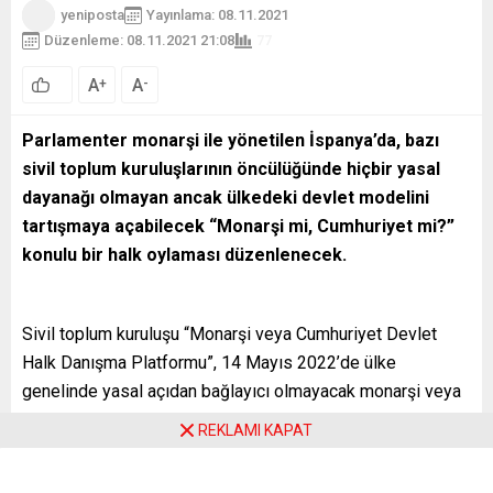
yeniposta
Yayınlama: 08.11.2021
Düzenleme: 08.11.2021 21:08
77
A
A
+
-
0
Parlamenter monarşi ile yönetilen İspanya’da, bazı
sivil toplum kuruluşlarının öncülüğünde hiçbir yasal
dayanağı olmayan ancak ülkedeki devlet modelini
tartışmaya açabilecek “Monarşi mi, Cumhuriyet mi?”
konulu bir halk oylaması düzenlenecek.
Sivil toplum kuruluşu “Monarşi veya Cumhuriyet Devlet
Halk Danışma Platformu”, 14 Mayıs 2022’de ülke
genelinde yasal açıdan bağlayıcı olmayacak monarşi veya
cumhuriyet tercihinin sunulacağı bir halk oylaması
REKLAMI KAPAT
yapılacağını duyurdu.
İspanya’da sol koalisyon hükümetinin küçük ortağı Unidas