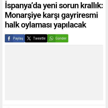
İspanya’da yeni sorun krallık:
Akın’ın üç aylık Türkçe dijital
edilen şehirler ve büyük
bilgilendirme raporuna göre
fedakârlıklar, kayıplar...
Monarşiye karşı gayriresmi
Augsburg Belediye Meclisi,
belediye ormanlarında
halk oylaması yapılacak
bulunan...
Paylaş
Tweetle
Gönder