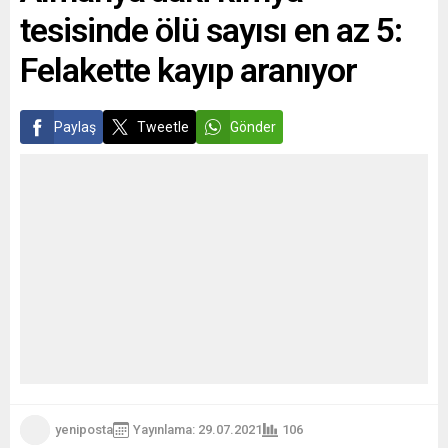
tesisinde ölü sayısı en az 5:
çıkarıldığını...
Biontech aşısından...
Felakette kayıp aranıyor
Paylaş
Tweetle
Gönder
yeniposta
Yayınlama: 29.07.2021
106