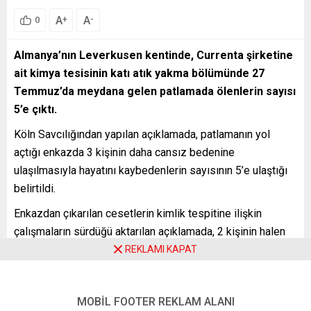
A
A
+
-
0
Almanya’nın Leverkusen kentinde, Currenta şirketine
ait kimya tesisinin katı atık yakma bölümünde 27
Temmuz’da meydana gelen patlamada ölenlerin sayısı
5’e çıktı.
Köln Savcılığından yapılan açıklamada, patlamanın yol
açtığı enkazda 3 kişinin daha cansız bedenine
ulaşılmasıyla hayatını kaybedenlerin sayısının 5’e ulaştığı
belirtildi.
Enkazdan çıkarılan cesetlerin kimlik tespitine ilişkin
çalışmaların sürdüğü aktarılan açıklamada, 2 kişinin halen
kayıp olduğu ve arama kurtarma çalışmalarının devam ettiği
REKLAMI KAPAT
kaydedildi.
Currenta şirketinde vardiya şefi olarak çalışan ve kayıplar
MOBİL FOOTER REKLAM ALANI
arasında bulunan Malatyalı Erdoğan Sarıkaya’nın durumu