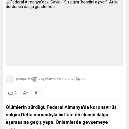
yeniposta
Yayınlama: 29.07.2021
63
A
A
+
-
0
Ölümlerin sürdüğü Federal Almanya’da koronavirüs
salgını Delta varyantıyla birlikte dördüncü dalga
aşamasına geçiş yaptı. Önlemlerde gevşemeye