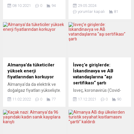
hükümeti 2022 yılı devlet
tarihinden” sayfalar,
08.10.2021
0
94
29.05.2024
bütçesi kapsamında konut
görüntüler yeni bir serginin
yorumlar kapalı
81
ve kültürel faaliyetler için
konusu oldu. Basında ve
gençlere para yardımı
kamuoyunda aşağılayıcı bir
yapılacağını açıkladı.
biçimde “Türk grevleri”
İspanya Bakanlar Kurulunda
olarak anılan 1973 yılındaki
kabul edilen ve meclise
art arda patlak veren
gönderilen, gençlere yönelik
grevler, en yoğun Türkiye
yardımlarda en çok tartışılan
kökenli nüfusun yaşadığı ve
konu, ev sahiplerine yönelik
çalıştığı Kuzey Ren
kararlar oldu. Hazırlanan
Vestfalya eyaletinde
Almanya’da tüketiciler
İsveç’e girişlerde:
konut yasa tasarısı gereği,
320’den fazla işletmede
yüksek enerji
İskandinavya ve AB
18 ile 35 yaşları arasında
yapılmıştı. Grevler, 1955’ten
fiyatlarından korkuyor
vatandaşlarına “aşı
olup...
beri Federal Almanya’ya...
sertifikası“ şartı
Almanya’da da elektrik ve
doğalgaz fiyatları yükselişte.
İsveç, koronavirüs (Covid-
Ülkede yapılan bir kamuoyu
19) vaka sayılarındaki artış
11.02.2022
0
77
17.12.2021
0
90
araştırmasına göre
nedeniyle 21 Aralık’tan
tüketicilerin yüzde 62’si
itibaren ülkeye girişlerde,
gelecekte yüksek enerji
diğer İskandinavya ve
fiyatlarının ekonomik yüke
Avrupa Birliği (AB)
dönüşmesinden endişeli.
ülkelerinin vatandaşlarından
Almanya’da
Covid-19 aşı sertifikası