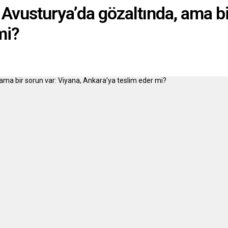
.
vusturya’da gözaltında, ama bir
mi?