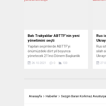
ancak bunun gerçekleşmediğini
Berlin
söyledi. Ülkede salgının son günlerde
Acerer
kırıldığını ifade eden Veran, şimdiye
bıçakl
kadar 48 milyon...
gibi dü
Batı Trakyalılar ABTTF’nin yeni
Rus i
yönetimini seçti
Ukray
Yapılan seçimlerde ABTTF’yi
Rus is
önümüzdeki dört yıl boyunca
silah s
yönetecek 21’inci Dönem Başkanlık
Ukrayn
Kurulu ile Denetim ve Disiplin Kurulları
girişi
26.10.2021
0
133
27.0
belirlendi. Avrupa Batı Trakya Türk
Haftal
Federasyonu (ABTTF), 21’inci Olağan
haber
Genel Kurul Toplantısı’nı gerçekleştirdi.
ve Alm
Yeni tip koronavirüs (Covid-19) salgını
Ukrayn
ile mücadelede uygulanan önlemler
Rheinl
çerçevesinde 3G kuralına (aşılı,
Oberst
hastalığı geçirmiş ya da negatif test
Grafen
Anasayfa
Haberler
Sezgin Baran Korkmaz Avusturya’d
sahibi...
şüphel
Güvenl