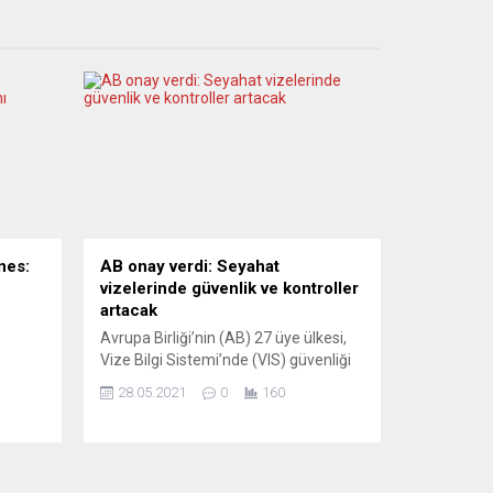
nes:
AB onay verdi: Seyahat
vizelerinde güvenlik ve kontroller
artacak
Avrupa Birliği’nin (AB) 27 üye ülkesi,
Vize Bilgi Sistemi’nde (VIS) güvenliği
ve kontrolü artırıcı ek önlemleri
28.05.2021
0
160
inci
öngören değişikliklere onay verdi. AB
be
Dönem Başkanlığını yürüten
k. BM
Portekiz’in yaptığı yazılı açıklamaya
göre, VIS’te öngörülen düzenlemeye
nes,
AB Konseyi onay verdi. Avrupa