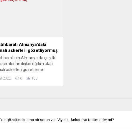
’de sürdüren gazeteci yazar Erk
“ulusal azınlık” sorunlarına yöne
’in evinde uğradığı yumruklu,
ABTFF yetkililerinin sorularını
ı saldırı sosyal medyaya bomba
yanıtlayacak.
ştü....
ABTTF’nin YouTube kanalı
ve Facebook sayfasında aynı a
canlı yayınlanacak onikinci pro
konuğu BM Azınlık...
stihbaratı Almanya’daki
nalı askerleri gözetliyormuş
tihbaratının Almanya’da çeşitli
istemlerine ilişkin eğitim alan
alı askerleri gözetleme
minde bulunduğu ileri sürüldü.
8.2022
0
108
ık Der Spiegel dergisinin
inde, Alman makamlarının, ABD
an Silahlı Kuvvetlerinin
alı askerlere eğitim verdiği
and-Pfalz eyaletindeki Idar-
ein ve Bavyera’daki
wöhr askeri tesislerinin önünde
a gözaltında, ama bir sorun var: Viyana, Ankara’ya teslim eder mi?
i araçları gözlemlediği aktarıldı.
ik çevrelerinin Rus servislerinin