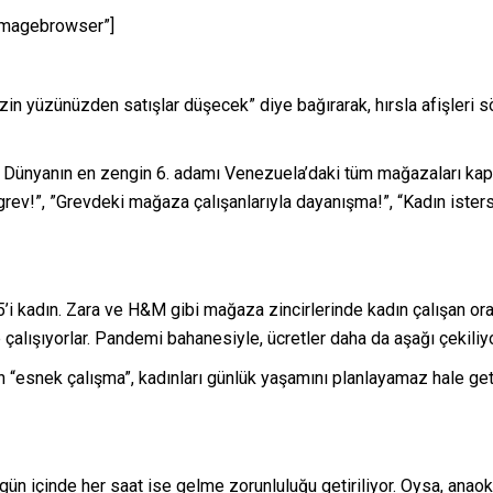
_imagebrowser”]
zin yüzünüzden satışlar düşecek” diye bağırarak, hırsla afişleri
ra: Dünyanın en zengin 6. adamı Venezuela’daki tüm mağazaları kap
z grev!”, ”Grevdeki mağaza çalışanlarıyla dayanışma!”, “Kadın ister
i kadın. Zara ve H&M gibi mağaza zincirlerinde kadın çalışan oran
alışıyorlar. Pandemi bahanesiyle, ücretler daha da aşağı çekiliyor
n “esnek çalışma”, kadınları günlük yaşamını planlayamaz hale getir
ün içinde her saat ise gelme zorunluluğu getiriliyor. Oysa, anaoku