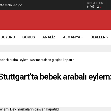
GRAM ALTIN
k kontrol mü, kolonializm mi?
6.465,12
DUYURU
GÖRÜŞ
ANALİZ
ALMANYA
ÜLKELER
bebek arabalı eylem: Dev markaların girişleri kapatıldı
Stuttgart’ta bebek arabalı eylem