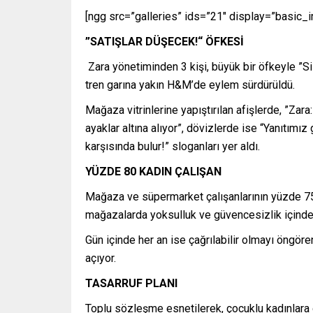
[ngg src=”galleries” ids=”21″ display=”basic
”SATIŞLAR DÜŞECEK!“ ÖFKESİ
Zara yönetiminden 3 kişi, büyük bir öfkeyle ”Si
tren garına yakın H&M’de eylem sürdürüldü.
Mağaza vitrinlerine yapıştırılan afişlerde, ”Za
ayaklar altına alıyor”, dövizlerde ise “Yanıtımı
karşısında bulur!” sloganları yer aldı.
YÜZDE 80 KADIN ÇALIŞAN
Mağaza ve süpermarket çalışanlarının yüzde 75’
mağazalarda yoksulluk ve güvencesizlik içinde ç
Gün içinde her an ise çağrılabilir olmayı öngöre
açıyor.
TASARRUF PLANI
Toplu sözleşme esnetilerek, çocuklu kadınlara g