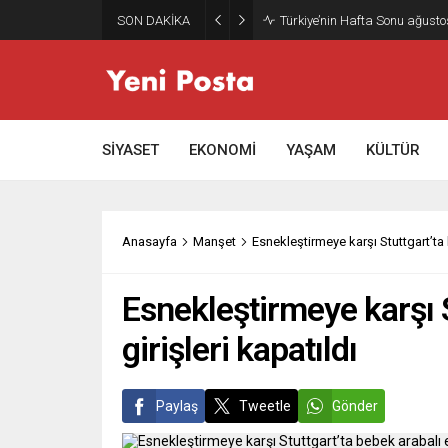
SON DAKİKA
Gazze’nin geleceği: Teknokrati
SİYASET
EKONOMİ
YAŞAM
KÜLTÜR
Anasayfa
Manşet
Esnekleştirmeye karşı Stuttgart’ta 
Esnekleştirmeye karşı 
girişleri kapatıldı
Paylaş
Tweetle
Gönder