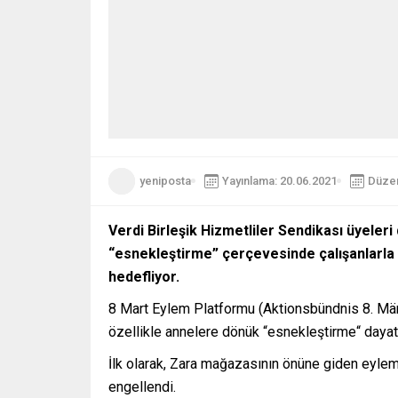
yeniposta
Yayınlama: 20.06.2021
Düzen
Verdi Birleşik Hizmetliler Sendikası üyeleri 
“esnekleştirme” çerçevesinde çalışanlarla ş
hedefliyor.
8 Mart Eylem Platformu (Aktionsbündnis 8. März
özellikle annelere dönük “esnekleştirme“ dayatm
İlk olarak, Zara mağazasının önüne giden eylemci
engellendi.