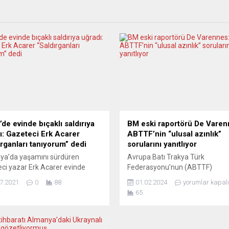
’de evinde bıçaklı saldırıya
BM eski raportörü De Varen
ı: Gazeteci Erk Acarer
ABTTF’nin “ulusal azınlık”
ırganları tanıyorum” dedi
sorularını yanıtlıyor
ya’da yaşamını sürdüren
Avrupa Batı Trakya Türk
ci yazar Erk Acarer evinde
Federasyonu’nun (ABTTF)
lu ve bıçaklı saldırıya uğradı.
“Ülkemizdeki Gerçekler” başlıklı
7.2021
0
88
01.02.2024
yorumlar kapalı
 saldırıya uğradığını Twitter
çevrim içi program serisinin onik
65
ndan duyurdu. Avrupa,
bölümü bugün 1 Şubat Perşem
dalı gazeteci Peter R. de Vries’e
günü saat 15.00’te yayınlanaca
 silahlı ağır saldırıyı konuşurken,
Azınlık Meseleleri eski özel
nı Almanya’nın başkenti
Raportörü Dr. Fernand de Varen