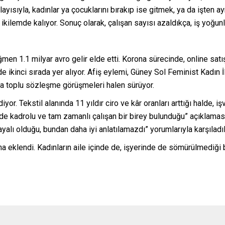
yısıyla, kadınlar ya çocuklarını bırakıp ise gitmek, ya da işten ayr
 ikilemde kalıyor. Sonuç olarak, çalışan sayısı azaldıkça, iş yoğunl
ğmen 1.1 milyar avro gelir elde etti. Korona sürecinde, online satı
 ikinci sırada yer alıyor. Afiş eylemi, Güney Sol Feminist Kadın İl
nda toplu sözleşme görüşmeleri halen sürüyor.
diyor. Tekstil alanında 11 yıldır ciro ve kâr oranları arttığı halde, 
 kadrolu ve tam zamanlı çalışan bir birey bulunduğu” açıklamasını
yalı olduğu, bundan daha iyi anlatılamazdı” yorumlarıyla karşıladıl
 eklendi. Kadınların aile içinde de, işyerinde de sömürülmediği b