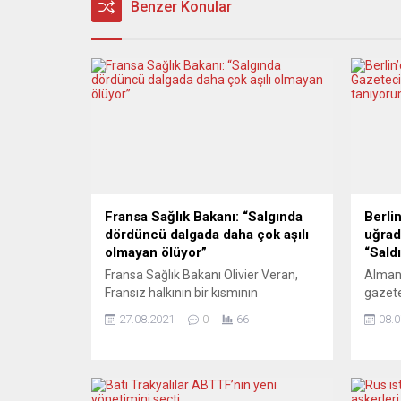
Benzer Konular
Fransa Sağlık Bakanı: “Salgında
Berlin
dördüncü dalgada daha çok aşılı
uğrad
olmayan ölüyor”
“Sald
Fransa Sağlık Bakanı Olivier Veran,
Alman
Fransız halkının bir kısmının
gazete
koronavirüs (Covid-19) aşısına güven
yumruk
27.08.2021
0
66
08.0
duymamasına tepki gösterdi ve
Acarer
“aşısızlığın sonuçlarına” dikkat çekti.
hesabı
Olivier Veran, Fransa’da günlük vaka
Hollan
sayılarındaki artış açısından salgının
yönelik
durumunun daha kötü olabileceğini
yaşamı