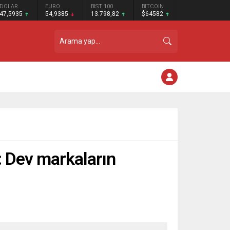
DOLAR
EURO
BIST 100
BITCOIN
47,5935
54,9385
13.798,82
$64582
: Dev markaların