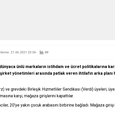
leme: 21.06.2021 23:36
88
dünyaca ünlü markaların istihdam ve ücret politikalarına karşı
irket yönetimleri arasında patlak veren ihtilafın arka plan
) ve grevdeki Birleşik Hizmetliler Sendikası (Verdi) üyeleri, üy
asına karşı, mağaza girişlerini kapattılar.
ler, 20’ye yakın çocuk arabasını birbirine bağladı. Mağaza girişi 