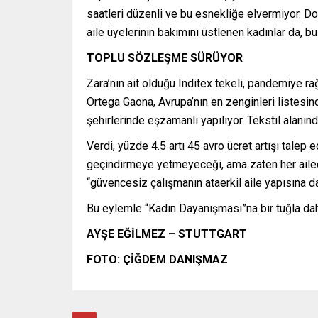
saatleri düzenli ve bu esnekliğe elvermiyor. Dola
aile üyelerinin bakımını üstlenen kadınlar da, bu
TOPLU SÖZLEŞME SÜRÜYOR
Zara’nın ait olduğu Inditex tekeli, pandemiye ra
Ortega Gaona, Avrupa’nın en zenginleri listesinde
şehirlerinde eşzamanlı yapılıyor. Tekstil alanı
Verdi, yüzde 4.5 artı 45 avro ücret artışı talep e
geçindirmeye yetmeyeceği, ama zaten her ailede
“güvencesiz çalışmanın ataerkil aile yapısına da
Bu eylemle “Kadın Dayanışması”na bir tuğla daha
AYŞE EĞİLMEZ – STUTTGART
FOTO: ÇİĞDEM DANIŞMAZ