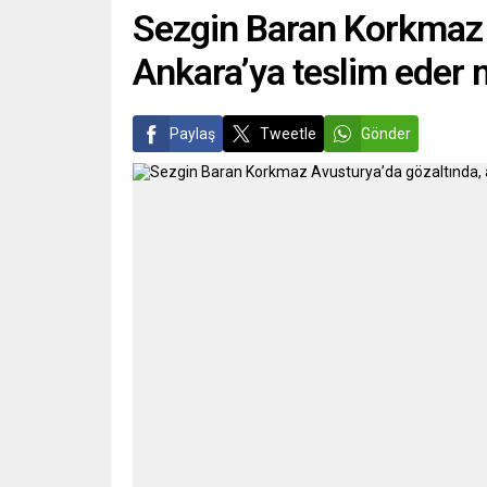
telsiz..
Sezgin Baran Korkmaz A
Ankara’ya teslim eder 
Paylaş
Tweetle
Gönder