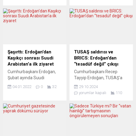
“dış mihrakların” neden
çerçevesinde İYİ Parti, çok
olduğunu savundu.
adaylı ve yüksek katılımlı
Cumhurbaşkanı Recep
kongreleriyle demokrasi
Tayyip Erdoğan, Türkiye’de
şöleni havasında bir süreç
dövizden TL’ye hızlı bir
yürütüyor. İYİ Parti Bursa İl
dönüş olduğunu ve bunun
Başkanlığı’nın 4. Olağan İl
devam edeceğinin
Kongresi de bu anlayışın
işaretlerinin görüldüğünü
örneklerinden biri oldu.
ifade etti. İstanbul’da
Merinos Kongre Merkezi
Şaşırttı: Erdoğan’dan
TUSAŞ saldırısı ve
yapılan Anadolu Aslanları
Orhangazi Salonu’nda iki
Kaşıkçı sonrası Suudi
BRICS: Erdoğan’dan
İşadamları Derneği
adayın yarıştığı kongre,
Arabistan’a ilk ziyaret
“tesadüf değil” çıkışı
(ASKON) 12. Olağan Genel
katılımcı ve coşkulu...
Cumhurbaşkanı Erdoğan,
Cumhurbaşkanı Recep
Kurulu’nda konuşan
Şubat ayında Suudi
Tayyip Erdoğan, TUSAŞ’a
Erdoğan, dolar...
Arabistan’a gideceğini
yönelik saldırının
04.01.2022
0
32
29.10.2024
açıkladı. Bu, Erdoğan’ın 2018
zamanlamasına dikkat
yorumlar kapalı
110
yılında işlenen Kaşıkçı
çekerek, bu olayın tesadüf
cinayeti sonrası Suudi
olmadığını belirtti. MHP
Arabistan’a
lideri Devlet Bahçeli’nin
gerçekleştireceği ilk ziyaret
Abdullah Öcalan ile ilgili
olacak. Cumhurbaşkanı
açıklamalarının ardından
Recep Tayyip Erdoğan,
gerçekleşen saldırıya
Türkiye İhracatçılar
değinen Erdoğan, Türkiye’de