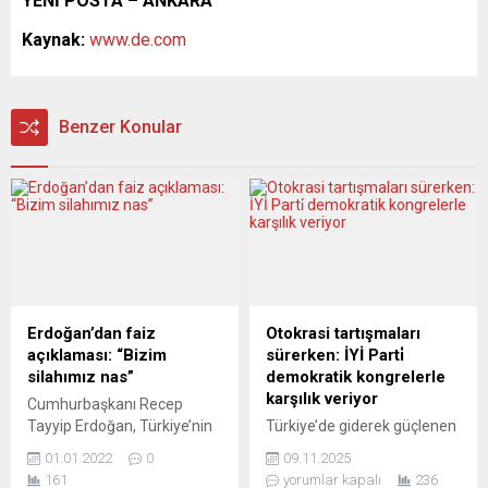
YENİ POSTA – ANKARA
Kaynak:
www.de.com
Benzer Konular
Erdoğan’dan faiz
Otokrasi tartışmaları
açıklaması: “Bizim
sürerken: İYİ Parti̇
silahımız nas”
demokratik kongrelerle
karşılık veriyor
Cumhurbaşkanı Recep
Tayyip Erdoğan, Türkiye’nin
Türkiye’de giderek güçlenen
ekonomik beka mücadelesi
otokratik yönetim anlayışına
01.01.2022
0
09.11.2025
verdiğini ve yaşanan krize
ilişkin tartışmalar
161
yorumlar kapalı
236