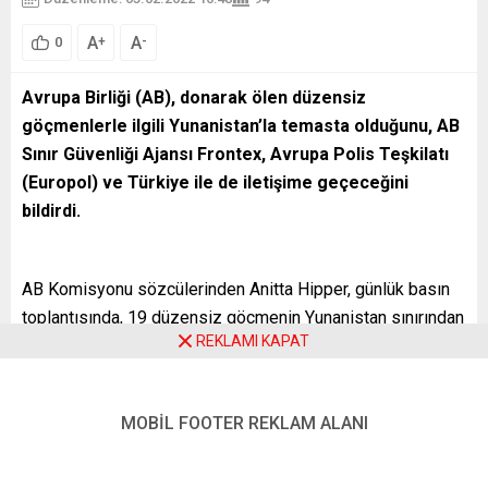
A
A
+
-
0
Avrupa Birliği (AB), donarak ölen düzensiz
göçmenlerle ilgili Yunanistan’la temasta olduğunu, AB
Sınır Güvenliği Ajansı Frontex, Avrupa Polis Teşkilatı
(Europol) ve Türkiye ile de iletişime geçeceğini
bildirdi.
AB Komisyonu sözcülerinden Anitta Hipper, günlük basın
toplantısında, 19 düzensiz göçmenin Yunanistan sınırından
REKLAMI KAPAT
geri itildikten sonra donarak hayatını kaybetmesiyle ilgili
bir soruyu yanıtladı.
“Gerçeği tesis etmek çok önemli. Bu, ulusal otoritelerin
MOBİL FOOTER REKLAM ALANI
araştırması gereken bir konu. Frontex, Europol’a da
herhangi bir bilgiye sahip olabilme ihtimalleri nedeniyle