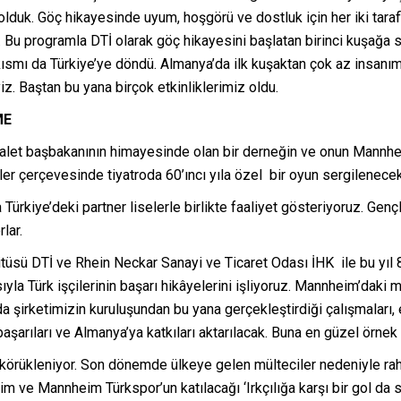
lduk. Göç hikayesinde uyum, hoşgörü ve dostluk için her iki taraf
ruz. Bu programla DTİ olarak göç hikayesini başlatan birinci kuşağa
r kısmı da Türkiye’ye döndü. Almanya’da ilk kuşaktan çok az insanım
iz. Baştan bu yana birçok etkinliklerimiz oldu.
ME
 eyalet başbakanının himayesinde olan bir derneğin ve onun Mannh
likler çerçevesinde tiyatroda 60’ıncı yıla özel bir oyun sergilenecek
Türkiye’deki partner liselerle birlikte faaliyet gösteriyoruz. Ge
lar.
itüsü DTİ ve Rhein Neckar Sanayi ve Ticaret Odası İHK ile bu yıl 
ısıyla Türk işçilerinin başarı hikâyelerini işliyoruz. Mannheim’da
a şirketimizin kuruluşundan bu yana gerçekleştirdiği çalışmaları, e
i başarıları ve Almanya’ya katkıları aktarılacak. Buna en güzel örn
körükleniyor. Son dönemde ülkeye gelen mülteciler nedeniyle rahat
e Mannheim Türkspor’un katılacağı ‘Irkçılığa karşı bir gol da sen