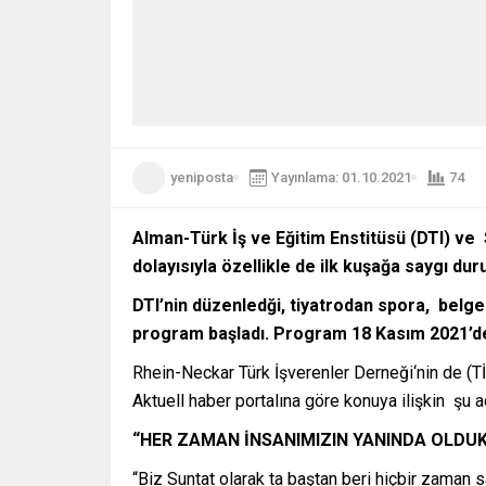
yeniposta
Yayınlama: 01.10.2021
74
Alman-Türk İş ve Eğitim Enstitüsü (DTI) ve 
dolayısıyla özellikle de ilk kuşağa saygı dur
DTI’nin düzenledği, tiyatrodan spora, belge
program başladı. Program 18 Kasım 2021’d
Rhein-Neckar Türk İşverenler Derneği‘nin de (T
Aktuell haber portalına göre konuya ilişkin şu 
“HER ZAMAN İNSANIMIZIN YANINDA OLDUK
“Biz Suntat olarak ta baştan beri hiçbir zaman