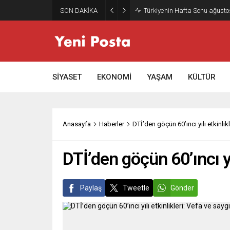
SON DAKİKA
Gazze’nin geleceği: Teknokrati
SİYASET
EKONOMİ
YAŞAM
KÜLTÜR
Anasayfa
Haberler
DTİ’den göçün 60’ıncı yılı etkinlik
DTİ’den göçün 60’ıncı yı
Paylaş
Tweetle
Gönder