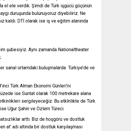
la el ele verdik. Şimdi de Türk işgücü göçünün
 saygı duruşunda bulunuyoruz diyebiliriz. Ne
ız kaldı. DTİ olarak ise iş ve eğitim alanında
eim şubesiyiz. Aynı zamanda Nationaltheater
.
nçler sanal ortamdaki buluşmalarda Türkiye’de ve
8’inci Türk Alman Ekonomi Günleri’ni
ki müzede ise Suntat olarak 100 metrekare alana
tkinlikleri sergileyeceğiz. Bu etklnlikte de Türk
ek ise Uğur Şahin ve Özlem Türeci.
sızlıklar arttı. Biz de hoşgörü ve dostluk
 at’ adı altında bir dostluk karşılaşması