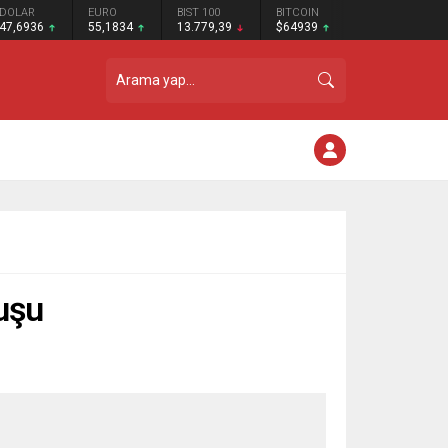
DOLAR
EURO
BIST 100
BITCOIN
47,6936
55,1834
13.779,39
$64939
ruşu