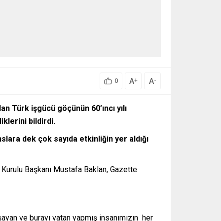
A
A
+
-
0
n Türk işgücü göçünün 60’ıncı yılı
lerini bildirdi.
ara dek çok sayıda etkinliğin yer aldığı
m Kurulu Başkanı Mustafa Baklan, Gazette
şayan ve burayı vatan yapmış insanımızın her