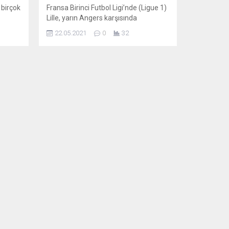
 birçok
Fransa Birinci Futbol Ligi’nde (Ligue 1)
Lille, yarın Angers karşısında
sinden
tarihindeki dördüncü şampiyonluğunu
22.05.2021
0
32
kazanmak için mücadele edecek.
ı
Burak Yılmaz’ın Yusuf Yazıcı ve Zeki
iyor.
Çelik ile birlikte sırtladığı Lille, zafere
cekleri
Neymar’lı PSG’den bir adım daha
teriz.
yakın. Ligue 1’in 38’inci ve son
iyaç
haftasında lider Lille, yarın akşam
ınızı,
Raymond Kopa Stadı’nda Angers’e
konuk...
 Her