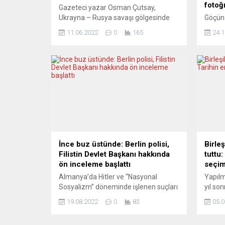
fotoğ
Gazeteci yazar Osman Çutsay,
Ukrayna – Rusya savaşı gölgesinde
Göçün 6
Almanya’daki iktidar ortağı Yeşiller’in
çerçev
11.06.2022
0
165
24.1
izlediği savaş politikalarını Sınırsız
kökenl
TV’de yayınlanan Avrupa
Mehme
Gündemi’nde değerlendirdi. Yeni
fotoğr
Posta Genel Yayın Yönetmeni Işın
dünya 
Ertürk’ün sorularını yanıtlayan Çutsay,
Völkli
“Doğrudur, Yeşiller bir savaş partisidir”
sergil
dedi. Programda tartışmaya açık şu
sözleş
saptamalar yer aldı: Avrupa’nın
Saarla
yönetici sınıflar, birçok sorunu...
Sağlık
himaye
mirası
İnce buz üstünde: Berlin polisi,
Birleş
Filistin Devlet Başkanı hakkında
tuttu:
ön inceleme başlattı
seçim
Almanya’da Hitler ve “Nasyonal
Yapıl
Sosyalizm” döneminde işlenen suçları
yıl so
hafife almak, suç kapsamına giriyor.
gerçek
19.08.2022
0
83
05.0
Abbas’ın ziyareti sırasında yaptığı bazı
saatler
benzetmelerin bu kapsamda olduğu
Conser