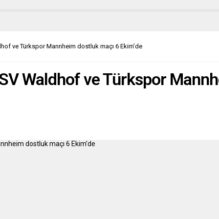
an Boris Johnson’ın, pandemi
xit yönetimine ilişkin karne notu
na gelen yerel seçimlerin
arı merakla bekleniyor. 6 Mayıs
mbeyi “Süper Perşembe” olarak
Waldhof ve Türkspor Mannheim dostluk maçı 6 Ekim’de
ayan Birleşik Krallık medyası
kışını ve yayın...
t!”: SV Waldhof ve Türkspor Mann