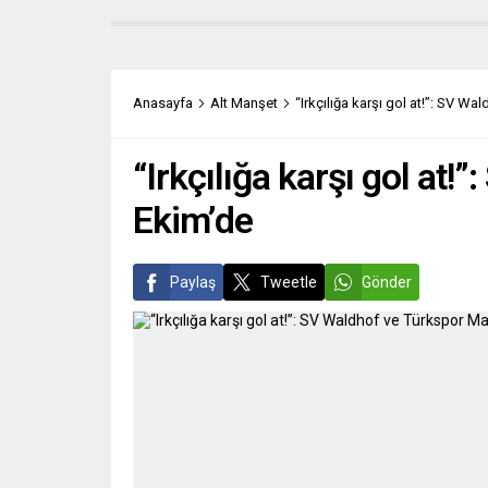
ileri sürülmüştü. Soruşturma
Başbak
açılmaması ise ileride Yahudi
ve Bre
soykırımının önemini azaltıcı ifadelerin
anlamı
kullanılmasına kapı aralayabilir.
sonuçl
Federal Almanya’da Berlin polisinin
perşe
Anasayfa
Alt Manşet
“Irkçılığa karşı gol at!”: SV 
Filistin Devlet Başkanı Mahmud Abbas
tanıml
hakkında, Almanya Başbakanı Olaf
yayın a
Scholz...
“Irkçılığa karşı gol a
Ekim’de
Paylaş
Tweetle
Gönder