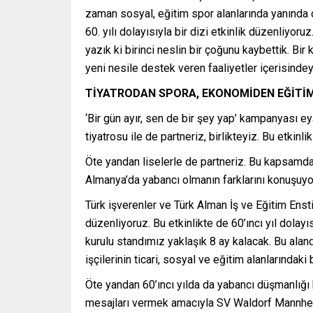
zaman sosyal, eğitim spor alanlarında yanında o
60. yılı dolayısıyla bir dizi etkinlik düzenliyo
yazık ki birinci neslin bir çoğunu kaybettik. Bi
yeni nesile destek veren faaliyetler içerisindey
TİYATRODAN SPORA, EKONOMİDEN EĞİTİ
‘Bir gün ayır, sen de bir şey yap’ kampanyası
tiyatrosu ile de partneriz, birlikteyiz. Bu etkin
Öte yandan liselerle de partneriz. Bu kapsamda 
Almanya’da yabancı olmanın farklarını konuşuyor
Türk işverenler ve Türk Alman İş ve Eğitim Enst
düzenliyoruz. Bu etkinlikte de 60’ıncı yıl dolay
kurulu standımız yaklaşık 8 ay kalacak. Bu aland
işçilerinin ticari, sosyal ve eğitim alanlarındak
Öte yandan 60’ıncı yılda da yabancı düşmanlığı 
mesajları vermek amacıyla SV Waldorf Mannheim v