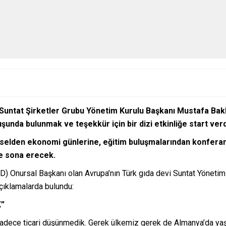
Suntat Şirketler Grubu Yönetim Kurulu Başkanı Mustafa Bakla
uşunda bulunmak ve teşekkür için bir dizi etkinliğe start verdik
selden ekonomi günlerine, eğitim buluşmalarından konferansl
e sona erecek.
İD) Onursal Başkanı olan Avrupa’nın Türk gıda devi Suntat Yöneti
açıklamalarda bulundu:
”
 sadece ticari düşünmedik. Gerek ülkemiz gerek de Almanya’da ya