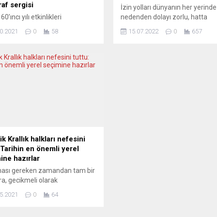
raf sergisi
İzin yolları dünyanın her yerinde
0’ıncı yılı etkinlikleri
nedenden dolayı zorlu, hatta
esinde Almanya’nın Türkiye
tehlikelidir. Avrupa’nın her ülke
0.2021
0
58
15.07.2022
0
657
i fotoğraf sanatçılarından
yıllık izin nedeniyle akın akın
t Ünal, özel koleksiyonundan
Kapıkule’ye akacak insanlarımız
afları Saarland eyaletindeki
yollarda sıkıntı ve tehlikeler bekl
kültür mirası kapsamındaki
Okurlarımızı, yolda karşılaşabile
nger Hütte salonlarında
tehlikeler konusunda uyarmak is
eyecek. Alman-Türk işe alım
NELERE DİKKAT ETMELİYİZ? İht
mesinin 60’ıncı yılı nedeniyle
molası esnasında para cüzdanlar
nd eyaleti Sosyal Hizmetler,
kıymetli eşyalarınızı, pasaport
, Kadın ve Aile Bakanlığı
çantalarınızı açıkta bırakmayın.
sinde Unesco ve dünya kültür
ne...
 Völklinger Hütte yönetimi...
ik Krallık halkları nefesini
 Tarihin en önemli yerel
ine hazırlar
ması gereken zamandan tam bir
nra, gecikmeli olarak
leştirilecek yerel seçimlere
5.2021
0
64
 kaldı. İktidar partisi
vative’lerin ve özellikle