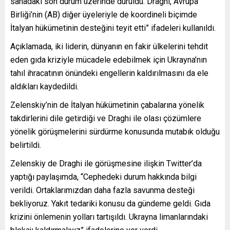
sahadaki son durum üzerinde duruldu. Draghi, Avrupa
Birliği’nin (AB) diğer üyeleriyle de koordineli biçimde
İtalyan hükümetinin desteğini teyit etti” ifadeleri kullanıldı.
Açıklamada, iki liderin, dünyanın en fakir ülkelerini tehdit
eden gıda kriziyle mücadele edebilmek için Ukrayna’nın
tahıl ihracatının önündeki engellerin kaldırılmasını da ele
aldıkları kaydedildi.
Zelenskiy’nin de İtalyan hükümetinin çabalarına yönelik
takdirlerini dile getirdiği ve Draghi ile olası çözümlere
yönelik görüşmelerini sürdürme konusunda mutabık olduğu
belirtildi.
Zelenskiy de Draghi ile görüşmesine ilişkin Twitter’da
yaptığı paylaşımda, “Cephedeki durum hakkında bilgi
verildi. Ortaklarımızdan daha fazla savunma desteği
bekliyoruz. Yakıt tedariki konusu da gündeme geldi. Gıda
krizini önlemenin yolları tartışıldı. Ukrayna limanlarındaki