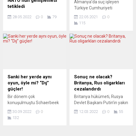
NATO’nun genişlemesi
Almanya’da suç işleyen
konu olmasına rağmen
tetikledi
Türkiye Cumhuriyeti
bunun muhalefet
Çin’in Paris Büyükelçisi Lu
vatandaşlarının talebi
tarafından suistimal
28.05.2022
0
79
22.05.2021
0
Shaye, NATO’nun doğuya
üzerine Türkiye’de ilgili
edildiğini öne sürdü. Orban,
115
doğru genişlemesini,
mahkemeler tarafından
üniversite hakkında henüz
Ukrayna-Rusya savaşının
kabul edilirse, cezasının geri
projenin...
başlıca nedeni olarak
kalan kısmını ülkesinde
gördüğünü söyledi. Europe 1
tamamlama hakkı var.
radyosunun konuğu olan Lu,
Ancak, cezasının geri kalan
Ukrayna-Rusya savaşına
kısmını Türkiye’de çekmek
ilişkin konuştu. Lu, Çin’in tüm
isteyenler, kendilerini büyük
devletlerin egemenliğine ve
bir tehlikenin beklediğinin
toprak bütünlüğüne saygı
farkında değiller. İki ülke
Sanki her yerde aynı
Sonuç ne olacak?
duyduğunu belirterek,
ceza yasalarının arasındaki
oyun, öyle mi? “Dıj”
Britanya, Rus oligarkları
“Çinlilere göre, (Ukrayna-
farklılıklarından doğan
güçler!
cezalandırdı
Rusya) krizinin altında yatan
sorunlara, bir de
Bir dönem çok
Britanya hükümeti, Rusya
derin sebep, NATO’nun
bürokrasinin hataları
konuşulmuştu Schaerbeek
Devlet Başkanı Putin’in yakın
doğuya genişlediği 5
eklenince...
Belediye Meclisi. Bir de
dostları olduğu kabul edilen
dönem....
30.09.2022
0
12.03.2022
0
55
geçtiğimiz çarşamba günü
yedi Rus oligarka yaptırım
132
çok konuşuldu. Belediye
uyguladı. Aralarında Chelsea
Meclisi toplantısının olduğu
FC’nin sahibi Roman
saatte yaklaşık 200 kişi
Abramoviç de var. Rus