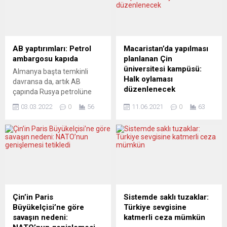
AB yaptırımları: Petrol
Macaristan’da yapılması
ambargosu kapıda
planlanan Çin
üniversitesi kampüsü:
Almanya başta temkinli
Halk oylaması
davransa da, artık AB
düzenlenecek
çapında Rusya petrolüne
ambargo uygulanması
Macaristan Başbakanı
03.03.2022
0
56
11.06.2021
0
63
fikrini benimsemiş
Viktor Orban, başkent
durumda. Zira Rusya petrol
Budapeşte’de kurulması
satışı yoluyla doğalgaza
planlanan ve muhalefetin
nazaran önemli ölçüde daha
tepki gösterdiği Çin Fudan
fazla para kazanıyor ve
Üniversitesi kampüsü
petrol dünya pazarında
konusunda halk oylaması
doğalgazdan daha esnek bir
yapılacağını söyledi. Orban
şekilde tedarik edilebiliyor.
düzenlediği basın
Ancak enerji arzında
toplantısında, Çin
Çin’in Paris
Sistemde saklı tuzaklar:
yaşanacak böyle bir kesinti,
üniversitesinin başkentte
Büyükelçisi’ne göre
Türkiye sevgisine
AB ülkeleri arasında...
kampüs açmak istemesinin
savaşın nedeni:
katmerli ceza mümkün
tamamen eğitimle ilgili bir