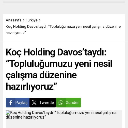
toplandı… Yıllar önceydi…
oligarkların varlıkları
2006 yılında Schaerbeek
dondurularak ülkeye girişleri
Belediye Meclis üyeliğine
yasaklanacak ve Britanya
seçilen ilk türbanlı
şirketleri ya da özel
Anasayfa
Türkiye
siyasetçiler Mahinur
şahıslarla iş yapmalarına
Koç Holding Davos’taydı: “Topluluğumuzu yeni nesil çalışma düzenine
Özdemir ve Derya Alıç’ın
artık izin verilmeyecek. Bu
hazırlıyoruz”
yemin töreninde “başlarını
şekilde uygulanan
açıp açmayacakları” merak
yaptırımlar haklı mı?...
Koç Holding Davos’taydı:
edildi günlerce. Brüksel’in
“Türk...
“Topluluğumuzu yeni nesil
çalışma düzenine
hazırlıyoruz”
Paylaş
Tweetle
Gönder