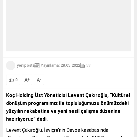
yeniposta
Yayınlama: 28.05.2022
53
A
A
+
-
0
Koç Holding Üst Yöneticisi Levent Çakıroğlu, “Kültürel
dönüşüm programımız ile topluluğumuzu önümüzdeki
yüzyılın rekabetine ve yeni nesil çalışma düzenine
hazırlıyoruz” dedi.
Levent Çakıroğlu, İsviçre’nin Davos kasabasında