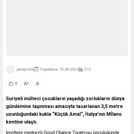
yeniposta
Yayınlama: 19.09.2021
312
A
A
+
-
0
Suriyeli mülteci çocukların yaşadığı zorlukların dünya
gündemine taşınması amacıyla tasarlanan 3,5 metre
uzunluğundaki kukla “Küçük Amal“, İtalya’nın Mİlano
kentine ulaştı.
İngiltere merkezli Good Chance Tiyatrosu öncülüğünde