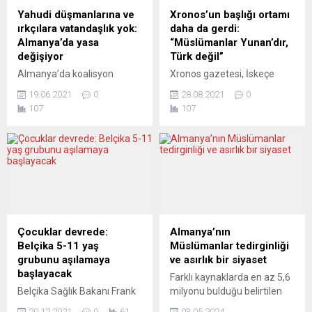
oturumu yapıldı. Türkiye
ile ilgili şikayetler son
Yahudi düşmanlarına ve
Xronos’un başlığı ortamı
Cumhuriyeti Kültür ve
dönemde yoğunlaştı. Çoğu
ırkçılara vatandaşlık yok:
daha da gerdi:
Turizm Bakanlığının destek
AB’ye üye olan...
Almanya’da yasa
“Müslümanlar Yunan’dır,
verdiği, Radyo ve Televizyon
değişiyor
Türk değil”
Üst...
Almanya’da koalisyon
Xronos gazetesi, İskeçe
ortakları Yahudilik karşıtı ve
Türk Birliği’nin temyiz
19.06.2021
0
28.08.2021
0
ırkçı güdülerle işlenen
başvurusunu 29 Haziran
107
107
suçlardan mahkûm olanların
2021’de reddeden
Alman vatandaşlığına
Yargıtay’ın İskeçe Türk
geçişini engellemek için ilgili
Birliği’nin yanlış ve yasadışı
yasada değişiklik konusunda
bir şekilde üyelerini Yunan
uzlaştı. Almanya’da
uyruklu Müslümanlar olarak
koalisyon ortakları Hıristiyan
değil, sadece Türk olarak
Birlik partileri (CDU/CSU) ve
algıladıklarını açıklayarak
Sosyal Demokrat Parti
İskeçe Türk Birliği’nin temyiz
(SPD), Alman
başvurusunu reddettiğini
Çocuklar devrede:
Almanya’nın
vatandaşlığına geçiş ile ilgili
yazdı. Xronos, Yargıtay’ın bu
Belçika 5-11 yaş
Müslümanlar tedirginliği
yasada değişiklik yapılması
kararı ile Müslüman azınlığa
grubunu aşılamaya
ve asırlık bir siyaset
konusunda uzlaşmaya
mensup olanların Yunan
başlayacak
Farklı kaynaklarda en az 5,6
vardı. Bild gazetesinin
olduğunun netleştirildiğini...
Belçika Sağlık Bakanı Frank
milyonu bulduğu belirtilen
haberine göre, Yahudilik...
Vandenbroucke, 5-11 yaş
Almanya’daki Müslüman
20.12.2021
0
61
03.05.2024