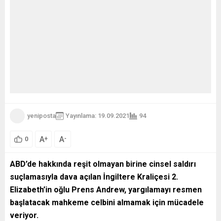
yeniposta
Yayınlama: 19.09.2021
94
A
A
+
-
0
ABD’de hakkında reşit olmayan birine cinsel saldırı
suçlamasıyla dava açılan İngiltere Kraliçesi 2.
Elizabeth’in oğlu Prens Andrew, yargılamayı resmen
başlatacak mahkeme celbini almamak için mücadele
veriyor.