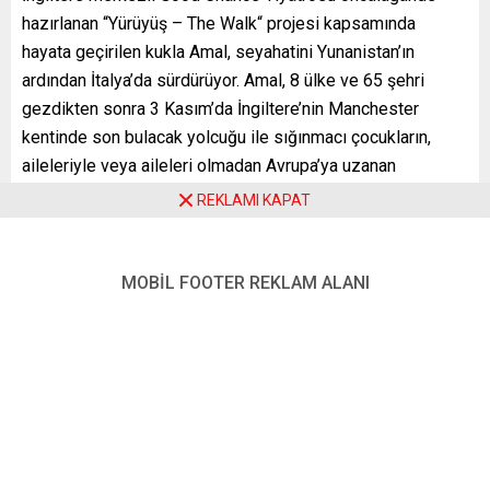
hazırlanan “Yürüyüş – The Walk“ projesi kapsamında
hayata geçirilen kukla Amal, seyahatini Yunanistan’ın
ardından İtalya’da sürdürüyor. Amal, 8 ülke ve 65 şehri
gezdikten sonra 3 Kasım’da İngiltere’nin Manchester
kentinde son bulacak yolcuğu ile sığınmacı çocukların,
aileleriyle veya aileleri olmadan Avrupa’ya uzanan
yolculuklarındaki zorlukları gündeme taşıyacak.
REKLAMI KAPAT
YENİ POSTA – MİLANO
FOTO: A.A.
MOBİL FOOTER REKLAM ALANI
Benzer Konular