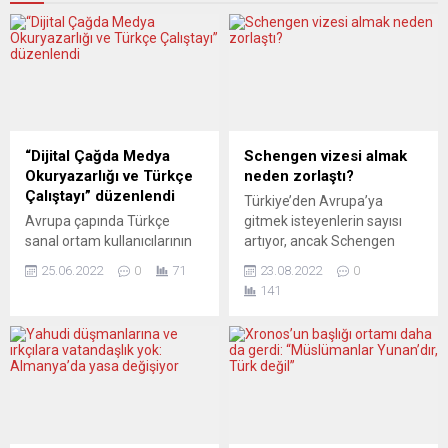
“Dijital Çağda Medya
Schengen vizesi almak
Okuryazarlığı ve Türkçe
neden zorlaştı?
Çalıştayı” düzenlendi
Türkiye’den Avrupa’ya
Avrupa çapında Türkçe
gitmek isteyenlerin sayısı
sanal ortam kullanıcılarının
artıyor, ancak Schengen
dijital okuryazarlıklarının
vizesi alabilmek zorlaşıyor.
25.06.2022
0
71
23.08.2022
0
geliştirilmesi ve dünyada en
AKPM Üyesi Altunyaldız da
141
yaygın beşinci dil olan
Schengen Bilgi Sistemi’nin
Türkçenin öğretilip
uygulanmasında eksiklikler
yaygınlaştırılması için
olduğunu söylüyor. Çoğu
düzenlenen çalıştaylar dizisi
Avrupa Birliği (AB) üyesi
devam ediyor. Almanya’nın
olmak üzere 26 Avrupa
Köln kentinde “Dijital Çağda
ülkesine Türkiye
Medya Okuryazarlığı ve
vatandaşlarının girişi için
Türkçe Çalıştayı”nın ilk
gerekli olan Schengen vizesi