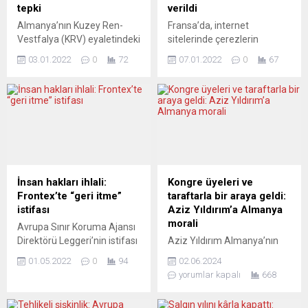
tepki
verildi
Almanya’nın Kuzey Ren-
Fransa’da, internet
Vestfalya (KRV) eyaletindeki
sitelerinde çerezlerin
Iserlohn kentinde tahrip
kolaylıkla reddedilemediği
03.01.2022
0
72
07.01.2022
0
67
edilen Müslüman
gerekçesiyle Google’a 150
mezarlığında düzenlenen
milyon avro, Facebook’a 60
anma programına katılan
milyon avro para cezası
TBMM Yurtdışı Türkler ve
verildi. Fransa Ulusal Bilişim
Akraba Toplulukları Alt
ve Özgürlükler
Komisyonu Başkanı ve AK
Komisyonundan (CNIL)
Parti İstanbul Milletvekili
yapılan açıklamada Google,
Zafer Sırakaya, saldırıyı
Facebook ve Youtube’un
kınadı. Federal Almanya’nın
internet sitelerinde
İnsan hakları ihlali:
Kongre üyeleri ve
Kuzey Ren-Vestfalya (KRV)
çerezlerin kolaylıkla kabul
Frontex’te “geri itme”
taraftarla bir araya geldi:
eyaletindeki Iserlohn
edildiği ancak reddetmenin
istifası
Aziz Yıldırım’a Almanya
kentinde tahrip edilen
zor olduğunun tespit edildiği
morali
Avrupa Sınır Koruma Ajansı
Müslüman mezarlığında
belirtildi. Bu sitelerde tüm
Direktörü Leggeri’nin istifası
Aziz Yıldırım Almanya’nın
düzenlenen anma
çerezleri reddetmek için...
kabul edildi. Leggeri,
Frankfurt şehrinde kongre
programına TBMM Yurtdışı...
01.05.2022
0
94
02.06.2024
Yunanistan’ın Ege
üyeleri ve taraftarlarla
yorumlar kapalı
668
Denizi’nde sığınmacıları geri
bululuştu. Fenerbahçe’nin
itme uygulamaları ve
efsane başkanı