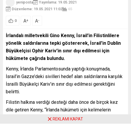
yeniposta
Yayınlama: 19.05.2021
Düzenleme: 19.05.2021 11:02
65
A
A
+
-
0
İrlandalı milletvekili Gino Kenny, İsrail’in Filistinlilere
yönelik saldırılarına tepki göstererek, İsrail’in Dublin
Büyükelçisi Ophir Kariv’in sınır dışı edilmesi için
hükümete çağrıda bulundu.
Kenny, İrlanda Parlamentosunda yaptığı konuşmada,
İsrail’in Gazze’deki sivilleri hedef alan saldırılarına karşılık
İsrailli Büyükelçi Kariv’in sınır dışı edilmesi gerektiğini
belirtti.
Filistin halkına verdiği desteği daha önce de birçok kez
dile getiren Kenny, “İrlanda hükümeti için kelimelerin
ötesine geçme zamanı. Eylemde bulunmaları gerekiyor. Bu
REKLAMI KAPAT
eylem de İsrailli büyükelçiyi sınır dışı etmek” ifadesini