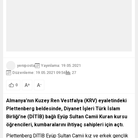
yeniposta
Yayınlama: 19.05.2021
Düzenleme: 19.05.2021 09:56
27
A
A
+
-
0
Almanya’nın Kuzey Ren Vestfalya (KRV) eyaletindeki
Plettenberg beldesinde, Diyanet İşleri Türk İslam
Birliği’ne (DİTİB) bağlı Eyüp Sultan Camii Kuran kursu
öğrencileri, kumbaralarını ihtiyaç sahipleri için açtı.
Plettenberg DİTİB Eyüp Sultan Camii kız ve erkek gençlik