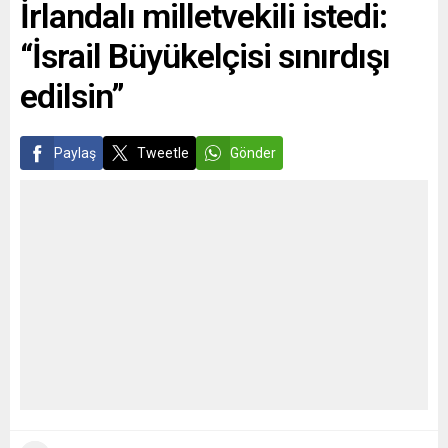
İrlandalı milletvekili istedi:
çeyrek döneminde konut
yılında büyüme stratejisini
fiyatlarındaki değişime
sürdürmeye...
“İsrail Büyükelçisi sınırdışı
ilişkin...
edilsin”
Paylaş
Tweetle
Gönder